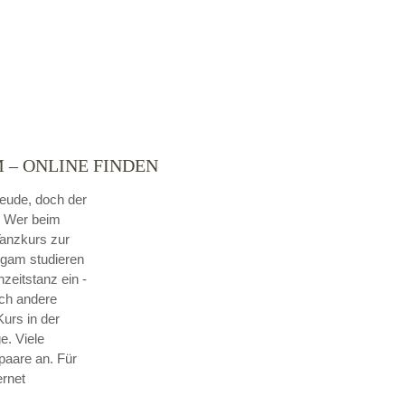
 – ONLINE FINDEN
reude, doch der
. Wer beim
Tanzkurs zur
tigam studieren
hzeitstanz ein -
ch andere
urs in der
e. Viele
paare an. Für
ernet