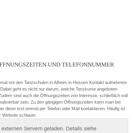
– ÖFFNUNGSZEITEN UND TELEFONNUMMER
die
AGB`s
.
 einmal mit den Tanzschulen in Alheim in Hessen Kontakt aufnehmen
. Dabei geht es nicht nur darum, welche Tanzkurse angeboten
ABSENDEN
dem sind auch die Öffnungszeiten von Interesse, schließlich soll
realisierbar sein. Zu den gängigen Öffnungszeiten kann man bei
r diese erst einmal per Telefon oder Mail kontaktieren. Häufig ist
 Website schlauer.
on externen Servern geladen. Details siehe