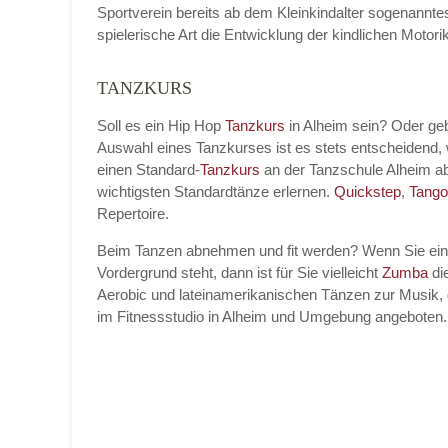
Sportverein bereits ab dem Kleinkindalter sogenannt
spielerische Art die Entwicklung der kindlichen Moto
TANZKURS
Name der Tanzschule
*
Soll es ein Hip Hop
Tanzkurs
in Alheim sein? Oder ge
Auswahl eines Tanzkurses ist es stets entscheidend
einen Standard-
Tanzkurs
an der Tanzschule Alheim a
Kontakt E-Mail
wichtigsten Standardtänze erlernen.
Quickstep
,
Tango
Repertoire.
Beim Tanzen abnehmen und fit werden? Wenn Sie ei
Vordergrund steht, dann ist für Sie vielleicht
Zumba
die
Kontakt Telefonnummer
Aerobic und lateinamerikanischen Tänzen zur Musik, 
im Fitnessstudio in Alheim und Umgebung angeboten.
Name des Tanzkurs
*