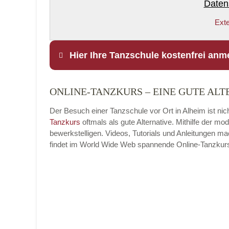
Daten
Exte
Hier Ihre Tanzschule kostenfrei anm
ONLINE-TANZKURS – EINE GUTE ALT
Name
*
Der Besuch einer Tanzschule vor Ort in Alheim ist nic
Tanzkurs
oftmals als gute Alternative. Mithilfe der 
bewerkstelligen. Videos, Tutorials und Anleitungen m
findet im World Wide Web spannende Online-Tanzkurse, 
E-Mail
*
Name der Tanzschule
*