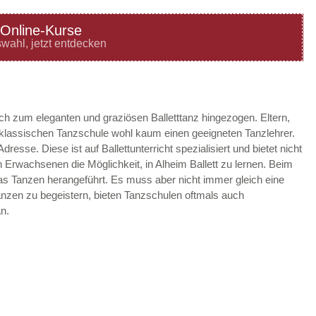
Online-Kurse
—
ÖFFNUNGSZEITEN
wahl, jetzt entdecken
HINZUFÜGEN
—
ÖFFNUNGSZEITEN
ach zum eleganten und graziösen Balletttanz hingezogen. Eltern,
r klassischen Tanzschule wohl kaum einen geeigneten Tanzlehrer.
HINZUFÜGEN
Adresse. Diese ist auf Ballettunterricht spezialisiert und bietet nicht
Erwachsenen die Möglichkeit, in Alheim Ballett zu lernen. Beim
—
ÖFFNUNGSZEITEN
das Tanzen herangeführt. Es muss aber nicht immer gleich eine
 Tanzen zu begeistern, bieten Tanzschulen oftmals auch
HINZUFÜGEN
n.
—
ÖFFNUNGSZEITEN
HINZUFÜGEN
—
ÖFFNUNGSZEITEN