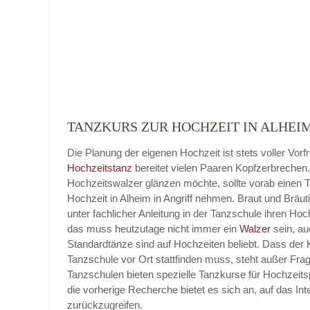
Adresse
*
TANZKURS ZUR HOCHZEIT IN ALHEIM
Die Planung der eigenen Hochzeit ist stets voller Vorf
Telefonnummer
Hochzeitstanz
bereitet vielen Paaren Kopfzerbrechen
Hochzeitswalzer glänzen möchte, sollte vorab einen 
Hochzeit in Alheim in Angriff nehmen. Braut und Bräu
unter fachlicher Anleitung in der Tanzschule ihren Hoc
das muss heutzutage nicht immer ein
Walzer
sein, au
E-Mail-Adresse
Standardtänze sind auf Hochzeiten beliebt. Dass der K
Tanzschule vor Ort stattfinden muss, steht außer Frag
Tanzschulen bieten spezielle Tanzkurse für Hochzeits
die vorherige Recherche bietet es sich an, auf das Int
zurückzugreifen.