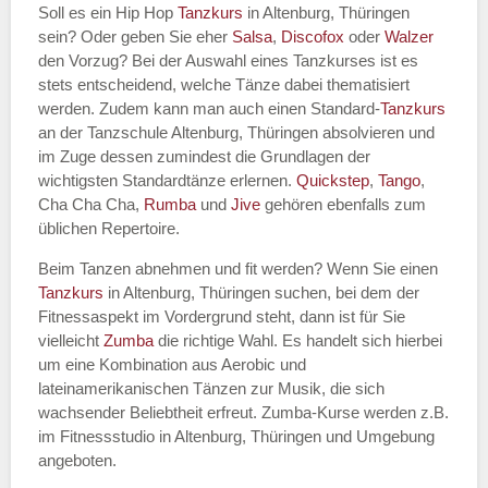
Soll es ein Hip Hop
Tanzkurs
in Altenburg, Thüringen
sein? Oder geben Sie eher
Salsa
,
Discofox
oder
Walzer
den Vorzug? Bei der Auswahl eines Tanzkurses ist es
stets entscheidend, welche Tänze dabei thematisiert
Name des Tanzkurs
*
werden. Zudem kann man auch einen Standard-
Tanzkurs
an der Tanzschule Altenburg, Thüringen absolvieren und
im Zuge dessen zumindest die Grundlagen der
wichtigsten Standardtänze erlernen.
Quickstep
,
Tango
,
Cha Cha Cha,
Rumba
und
Jive
gehören ebenfalls zum
Tanzart
*
üblichen Repertoire.
Beim Tanzen abnehmen und fit werden? Wenn Sie einen
Tanzkurs
in Altenburg, Thüringen suchen, bei dem der
Fitnessaspekt im Vordergrund steht, dann ist für Sie
vielleicht
Zumba
die richtige Wahl. Es handelt sich hierbei
um eine Kombination aus Aerobic und
lateinamerikanischen Tänzen zur Musik, die sich
wachsender Beliebtheit erfreut. Zumba-Kurse werden z.B.
im Fitnessstudio in Altenburg, Thüringen und Umgebung
Mit Absenden der Daten akzeptiere
angeboten.
ich die
AGB`s
.