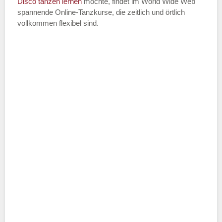
Disco
tanzen lernen
möchte, findet im World Wide Web
spannende Online-Tanzkurse, die zeitlich und örtlich
vollkommen flexibel sind.
Name der Tanzschule
*
Adresse
*
Telefonnummer
E-Mail-Adresse