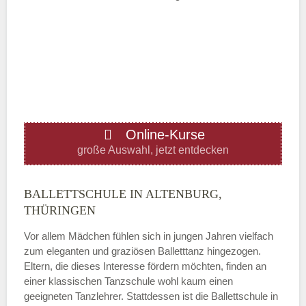
Mittwoch
—
ÖFFNUNGSZEITEN HINZUFÜGEN
Online-Kurse
Donnerstag
große Auswahl, jetzt entdecken
—
BALLETTSCHULE IN ALTENBURG,
THÜRINGEN
ÖFFNUNGSZEITEN HINZUFÜGEN
Vor allem Mädchen fühlen sich in jungen Jahren vielfach
zum eleganten und graziösen Balletttanz hingezogen.
Freitag
Eltern, die dieses Interesse fördern möchten, finden an
einer klassischen Tanzschule wohl kaum einen
geeigneten Tanzlehrer. Stattdessen ist die Ballettschule in