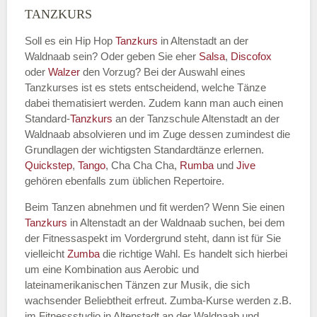
TANZKURS
Kontakt Telefonnummer
Soll es ein Hip Hop
Tanzkurs
in Altenstadt an der
Waldnaab sein? Oder geben Sie eher
Salsa
,
Discofox
oder
Walzer
den Vorzug? Bei der Auswahl eines
Name des Tanzkurs
*
Tanzkurses ist es stets entscheidend, welche Tänze
dabei thematisiert werden. Zudem kann man auch einen
Standard-
Tanzkurs
an der Tanzschule Altenstadt an der
Waldnaab absolvieren und im Zuge dessen zumindest die
Grundlagen der wichtigsten Standardtänze erlernen.
Tanzart
*
Quickstep
,
Tango
, Cha Cha Cha,
Rumba
und
Jive
gehören ebenfalls zum üblichen Repertoire.
Beim Tanzen abnehmen und fit werden? Wenn Sie einen
Tanzkurs
in Altenstadt an der Waldnaab suchen, bei dem
der Fitnessaspekt im Vordergrund steht, dann ist für Sie
vielleicht
Zumba
die richtige Wahl. Es handelt sich hierbei
um eine Kombination aus Aerobic und
lateinamerikanischen Tänzen zur Musik, die sich
wachsender Beliebtheit erfreut. Zumba-Kurse werden z.B.
Mit Absenden der Daten akzeptiere
im Fitnessstudio in Altenstadt an der Waldnaab und