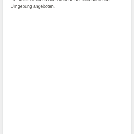
ich die
AGB`s
.
Umgebung angeboten.
ABSENDEN