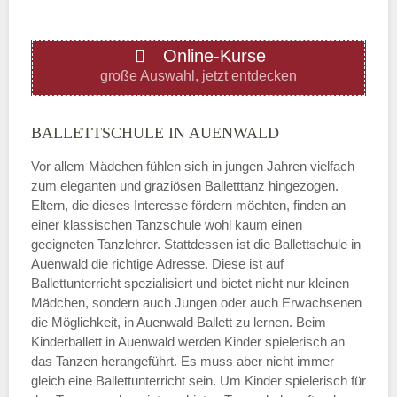
ÖFFNUNGSZEITEN HINZUFÜGEN
Online-Kurse
Donnerstag
große Auswahl, jetzt entdecken
—
BALLETTSCHULE IN AUENWALD
Vor allem Mädchen fühlen sich in jungen Jahren vielfach
ÖFFNUNGSZEITEN HINZUFÜGEN
zum eleganten und graziösen Balletttanz hingezogen.
Eltern, die dieses Interesse fördern möchten, finden an
Freitag
einer klassischen Tanzschule wohl kaum einen
geeigneten Tanzlehrer. Stattdessen ist die Ballettschule in
Auenwald die richtige Adresse. Diese ist auf
—
Ballettunterricht spezialisiert und bietet nicht nur kleinen
Mädchen, sondern auch Jungen oder auch Erwachsenen
die Möglichkeit, in Auenwald Ballett zu lernen. Beim
ÖFFNUNGSZEITEN HINZUFÜGEN
Kinderballett in Auenwald werden Kinder spielerisch an
das Tanzen herangeführt. Es muss aber nicht immer
Samstag
gleich eine Ballettunterricht sein. Um Kinder spielerisch für