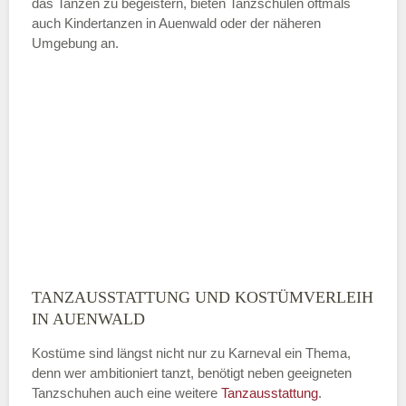
das Tanzen zu begeistern, bieten Tanzschulen oftmals
auch Kindertanzen in Auenwald oder der näheren
—
Umgebung an.
ÖFFNUNGSZEITEN HINZUFÜGEN
Sonntag
Mit Absenden der Daten akzeptiere
ich die
AGB`s
.
ABSENDEN
TANZAUSSTATTUNG UND KOSTÜMVERLEIH
IN AUENWALD
Kostüme sind längst nicht nur zu Karneval ein Thema,
denn wer ambitioniert tanzt, benötigt neben geeigneten
Tanzschuhen auch eine weitere
Tanzausstattung
.