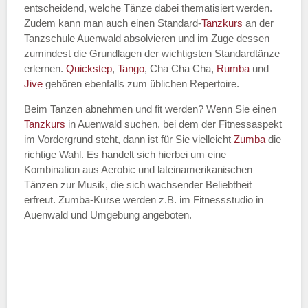
entscheidend, welche Tänze dabei thematisiert werden.
Name des Tanzkurs
*
Zudem kann man auch einen Standard-
Tanzkurs
an der
Tanzschule Auenwald absolvieren und im Zuge dessen
zumindest die Grundlagen der wichtigsten Standardtänze
erlernen.
Quickstep
,
Tango
, Cha Cha Cha,
Rumba
und
Jive
gehören ebenfalls zum üblichen Repertoire.
Tanzart
*
Beim Tanzen abnehmen und fit werden? Wenn Sie einen
Tanzkurs
in Auenwald suchen, bei dem der Fitnessaspekt
im Vordergrund steht, dann ist für Sie vielleicht
Zumba
die
richtige Wahl. Es handelt sich hierbei um eine
Kombination aus Aerobic und lateinamerikanischen
Tänzen zur Musik, die sich wachsender Beliebtheit
erfreut. Zumba-Kurse werden z.B. im Fitnessstudio in
Auenwald und Umgebung angeboten.
Mit Absenden der Daten akzeptiere
ich die
AGB`s
.
ABSENDEN