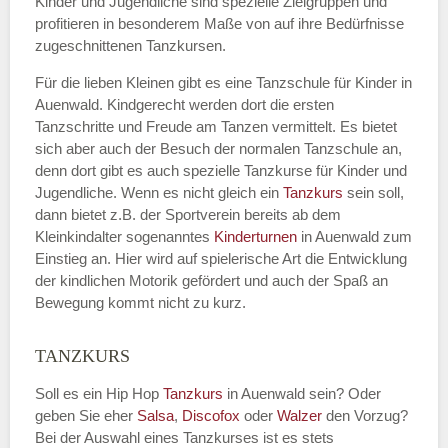
Kinder und Jugendliche sind spezielle Zielgruppen und
profitieren in besonderem Maße von auf ihre Bedürfnisse
zugeschnittenen Tanzkursen.
E-Mail
*
Für die lieben Kleinen gibt es eine Tanzschule für Kinder in
Auenwald. Kindgerecht werden dort die ersten
Tanzschritte und Freude am Tanzen vermittelt. Es bietet
sich aber auch der Besuch der normalen Tanzschule an,
denn dort gibt es auch spezielle Tanzkurse für Kinder und
Name der Tanzschule
*
Jugendliche. Wenn es nicht gleich ein
Tanzkurs
sein soll,
dann bietet z.B. der Sportverein bereits ab dem
Kleinkindalter sogenanntes
Kinderturnen
in Auenwald zum
Einstieg an. Hier wird auf spielerische Art die Entwicklung
Kontakt E-Mail
der kindlichen Motorik gefördert und auch der Spaß an
Bewegung kommt nicht zu kurz.
TANZKURS
Kontakt Telefonnummer
Soll es ein Hip Hop
Tanzkurs
in Auenwald sein? Oder
geben Sie eher
Salsa
,
Discofox
oder
Walzer
den Vorzug?
Bei der Auswahl eines Tanzkurses ist es stets