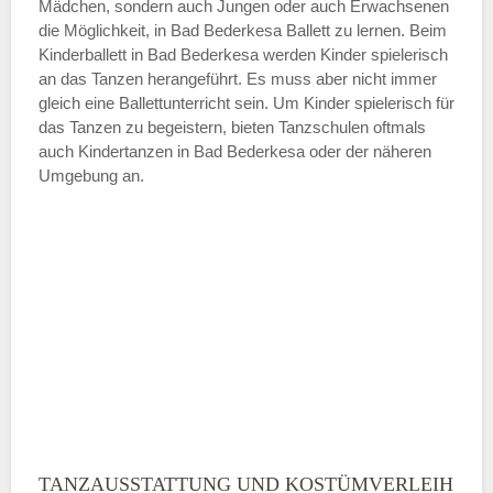
Mädchen, sondern auch Jungen oder auch Erwachsenen
die Möglichkeit, in Bad Bederkesa Ballett zu lernen. Beim
ÖFFNUNGSZEITEN HINZUFÜGEN
Kinderballett in Bad Bederkesa werden Kinder spielerisch
an das Tanzen herangeführt. Es muss aber nicht immer
Samstag
gleich eine Ballettunterricht sein. Um Kinder spielerisch für
das Tanzen zu begeistern, bieten Tanzschulen oftmals
auch Kindertanzen in Bad Bederkesa oder der näheren
—
Umgebung an.
ÖFFNUNGSZEITEN HINZUFÜGEN
Sonntag
Mit Absenden der Daten akzeptiere
ich die
AGB`s
.
ABSENDEN
TANZAUSSTATTUNG UND KOSTÜMVERLEIH