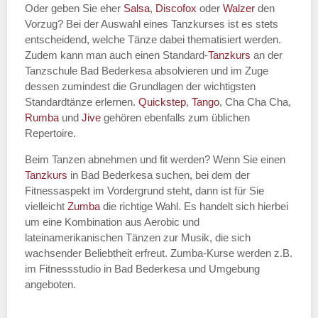
Oder geben Sie eher
Salsa
,
Discofox
oder
Walzer
den
Vorzug? Bei der Auswahl eines Tanzkurses ist es stets
entscheidend, welche Tänze dabei thematisiert werden.
Name des Tanzkurs
*
Zudem kann man auch einen Standard-
Tanzkurs
an der
Tanzschule Bad Bederkesa absolvieren und im Zuge
dessen zumindest die Grundlagen der wichtigsten
Standardtänze erlernen.
Quickstep
,
Tango
, Cha Cha Cha,
Rumba
und
Jive
gehören ebenfalls zum üblichen
Tanzart
*
Repertoire.
Beim Tanzen abnehmen und fit werden? Wenn Sie einen
Tanzkurs
in Bad Bederkesa suchen, bei dem der
Fitnessaspekt im Vordergrund steht, dann ist für Sie
vielleicht
Zumba
die richtige Wahl. Es handelt sich hierbei
um eine Kombination aus Aerobic und
lateinamerikanischen Tänzen zur Musik, die sich
wachsender Beliebtheit erfreut. Zumba-Kurse werden z.B.
im Fitnessstudio in Bad Bederkesa und Umgebung
Mit Absenden der Daten akzeptiere
angeboten.
ich die
AGB`s
.