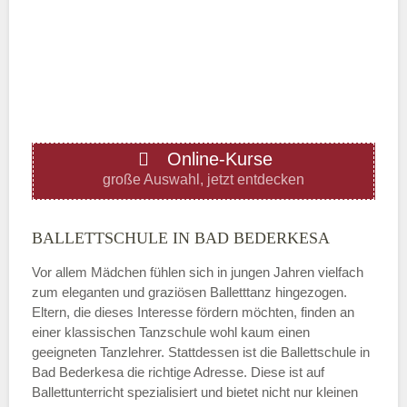
Mittwoch
—
ÖFFNUNGSZEITEN HINZUFÜGEN
Online-Kurse
Donnerstag
große Auswahl, jetzt entdecken
—
BALLETTSCHULE IN BAD BEDERKESA
Vor allem Mädchen fühlen sich in jungen Jahren vielfach
ÖFFNUNGSZEITEN HINZUFÜGEN
zum eleganten und graziösen Balletttanz hingezogen.
Eltern, die dieses Interesse fördern möchten, finden an
Freitag
einer klassischen Tanzschule wohl kaum einen
geeigneten Tanzlehrer. Stattdessen ist die Ballettschule in
Bad Bederkesa die richtige Adresse. Diese ist auf
—
Ballettunterricht spezialisiert und bietet nicht nur kleinen