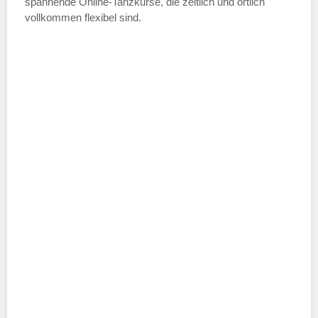
spannende Online-Tanzkurse, die zeitlich und örtlich
vollkommen flexibel sind.
Name der Tanzschule
*
Adresse
*
Telefonnummer
E-Mail-Adresse