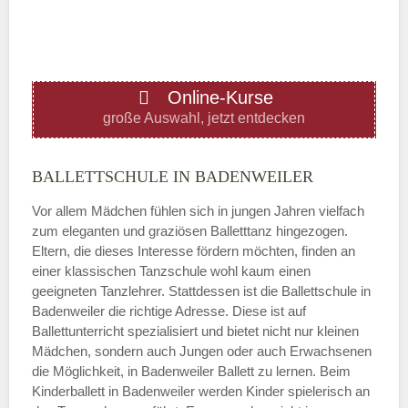
—
ÖFFNUNGSZEITEN HINZUFÜGEN
Online-Kurse
Donnerstag
große Auswahl, jetzt entdecken
—
BALLETTSCHULE IN BADENWEILER
Vor allem Mädchen fühlen sich in jungen Jahren vielfach
ÖFFNUNGSZEITEN HINZUFÜGEN
zum eleganten und graziösen Balletttanz hingezogen.
Eltern, die dieses Interesse fördern möchten, finden an
Freitag
einer klassischen Tanzschule wohl kaum einen
geeigneten Tanzlehrer. Stattdessen ist die Ballettschule in
Badenweiler die richtige Adresse. Diese ist auf
—
Ballettunterricht spezialisiert und bietet nicht nur kleinen
Mädchen, sondern auch Jungen oder auch Erwachsenen
die Möglichkeit, in Badenweiler Ballett zu lernen. Beim
ÖFFNUNGSZEITEN HINZUFÜGEN
Kinderballett in Badenweiler werden Kinder spielerisch an