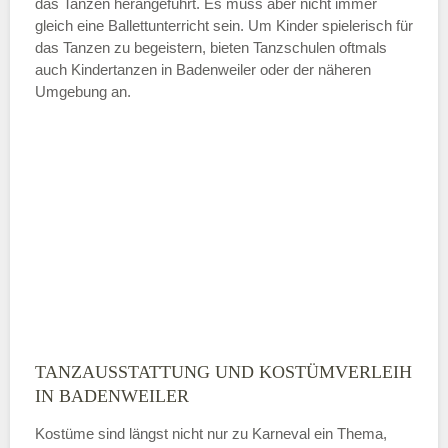
das Tanzen herangeführt. Es muss aber nicht immer
Samstag
gleich eine Ballettunterricht sein. Um Kinder spielerisch für
das Tanzen zu begeistern, bieten Tanzschulen oftmals
auch Kindertanzen in Badenweiler oder der näheren
—
Umgebung an.
ÖFFNUNGSZEITEN HINZUFÜGEN
Sonntag
Mit Absenden der Daten akzeptiere
ich die
AGB`s
.
ABSENDEN
TANZAUSSTATTUNG UND KOSTÜMVERLEIH
IN BADENWEILER
Kostüme sind längst nicht nur zu Karneval ein Thema,