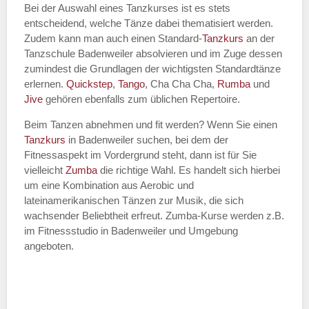
Bei der Auswahl eines Tanzkurses ist es stets
entscheidend, welche Tänze dabei thematisiert werden.
Name des Tanzkurs
*
Zudem kann man auch einen Standard-
Tanzkurs
an der
Tanzschule Badenweiler absolvieren und im Zuge dessen
zumindest die Grundlagen der wichtigsten Standardtänze
erlernen.
Quickstep
,
Tango
, Cha Cha Cha,
Rumba
und
Jive
gehören ebenfalls zum üblichen Repertoire.
Tanzart
*
Beim Tanzen abnehmen und fit werden? Wenn Sie einen
Tanzkurs
in Badenweiler suchen, bei dem der
Fitnessaspekt im Vordergrund steht, dann ist für Sie
vielleicht
Zumba
die richtige Wahl. Es handelt sich hierbei
um eine Kombination aus Aerobic und
lateinamerikanischen Tänzen zur Musik, die sich
wachsender Beliebtheit erfreut. Zumba-Kurse werden z.B.
im Fitnessstudio in Badenweiler und Umgebung
angeboten.
Mit Absenden der Daten akzeptiere
ich die
AGB`s
.