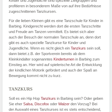
Kinder und Jugendliche sind spezielle Zielgruppen und
profitieren in besonderem Maße von auf ihre Bedürfnisse
zugeschnittenen Tanzkursen.
E-Mail
*
Für die lieben Kleinen gibt es eine Tanzschule für Kinder in
Barbing. Kindgerecht werden dort die ersten Tanzschritte
und Freude am Tanzen vermittelt. Es bietet sich aber
auch der Besuch der normalen Tanzschule an, denn dort
gibt es auch spezielle Tanzkurse für Kinder und
Name der Tanzschule
*
Jugendliche. Wenn es nicht gleich ein
Tanzkurs
sein soll,
dann bietet z.B. der Sportverein bereits ab dem
Kleinkindalter sogenanntes
Kinderturnen
in Barbing zum
Einstieg an. Hier wird auf spielerische Art die Entwicklung
Kontakt E-Mail
der kindlichen Motorik gefördert und auch der Spaß an
Bewegung kommt nicht zu kurz.
TANZKURS
Kontakt Telefonnummer
Soll es ein Hip Hop
Tanzkurs
in Barbing sein? Oder geben
Sie eher
Salsa
,
Discofox
oder
Walzer
den Vorzug? Bei
der Auswahl eines Tanzkurses ist es stets entscheidend,