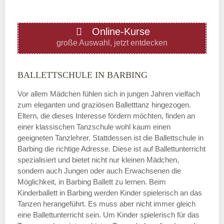
ÖFFNUNGSZEITEN HINZUFÜGEN
Online-Kurse
Donnerstag
große Auswahl, jetzt entdecken
—
BALLETTSCHULE IN BARBING
Vor allem Mädchen fühlen sich in jungen Jahren vielfach
ÖFFNUNGSZEITEN HINZUFÜGEN
zum eleganten und graziösen Balletttanz hingezogen.
Eltern, die dieses Interesse fördern möchten, finden an
Freitag
einer klassischen Tanzschule wohl kaum einen
geeigneten Tanzlehrer. Stattdessen ist die Ballettschule in
Barbing die richtige Adresse. Diese ist auf Ballettunterricht
—
spezialisiert und bietet nicht nur kleinen Mädchen,
sondern auch Jungen oder auch Erwachsenen die
Möglichkeit, in Barbing Ballett zu lernen. Beim
ÖFFNUNGSZEITEN HINZUFÜGEN
Kinderballett in Barbing werden Kinder spielerisch an das
Tanzen herangeführt. Es muss aber nicht immer gleich
Samstag
eine Ballettunterricht sein. Um Kinder spielerisch für das