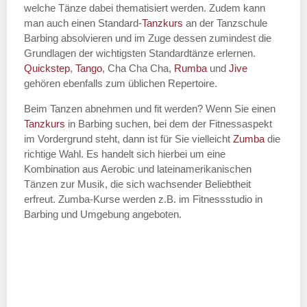
welche Tänze dabei thematisiert werden. Zudem kann
Name des Tanzkurs
*
man auch einen Standard-
Tanzkurs
an der Tanzschule
Barbing absolvieren und im Zuge dessen zumindest die
Grundlagen der wichtigsten Standardtänze erlernen.
Quickstep
,
Tango
, Cha Cha Cha,
Rumba
und
Jive
gehören ebenfalls zum üblichen Repertoire.
Tanzart
*
Beim Tanzen abnehmen und fit werden? Wenn Sie einen
Tanzkurs
in Barbing suchen, bei dem der Fitnessaspekt
im Vordergrund steht, dann ist für Sie vielleicht
Zumba
die
richtige Wahl. Es handelt sich hierbei um eine
Kombination aus Aerobic und lateinamerikanischen
Tänzen zur Musik, die sich wachsender Beliebtheit
erfreut. Zumba-Kurse werden z.B. im Fitnessstudio in
Barbing und Umgebung angeboten.
Mit Absenden der Daten akzeptiere
ich die
AGB`s
.
ABSENDEN