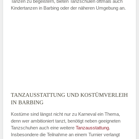
Tanzen zu begeistern, bieten Tanzschulen oftmals auch
Kindertanzen in Barbing oder der näheren Umgebung an.
—
ÖFFNUNGSZEITEN HINZUFÜGEN
Sonntag
Mit Absenden der Daten akzeptiere
ich die
AGB`s
.
TANZAUSSTATTUNG UND KOSTÜMVERLEIH
ABSENDEN
IN BARBING
Kostüme sind längst nicht nur zu Karneval ein Thema,
denn wer ambitioniert tanzt, benötigt neben geeigneten
Tanzschuhen auch eine weitere
Tanzausstattung
.
Insbesondere die Teilnahme an einem Turnier verlangt