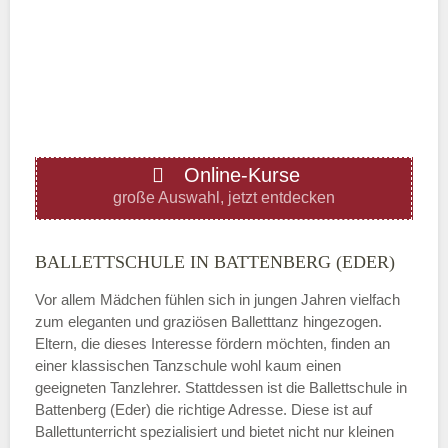
Mittwoch
—
ÖFFNUNGSZEITEN HINZUFÜGEN
Online-Kurse
Donnerstag
große Auswahl, jetzt entdecken
—
BALLETTSCHULE IN BATTENBERG (EDER)
Vor allem Mädchen fühlen sich in jungen Jahren vielfach
ÖFFNUNGSZEITEN HINZUFÜGEN
zum eleganten und graziösen Balletttanz hingezogen.
Eltern, die dieses Interesse fördern möchten, finden an
Freitag
einer klassischen Tanzschule wohl kaum einen
geeigneten Tanzlehrer. Stattdessen ist die Ballettschule in
Battenberg (Eder) die richtige Adresse. Diese ist auf
—
Ballettunterricht spezialisiert und bietet nicht nur kleinen