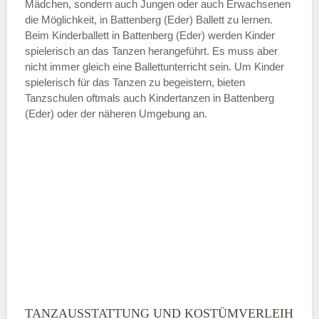
Mädchen, sondern auch Jungen oder auch Erwachsenen
die Möglichkeit, in Battenberg (Eder) Ballett zu lernen.
ÖFFNUNGSZEITEN HINZUFÜGEN
Beim Kinderballett in Battenberg (Eder) werden Kinder
spielerisch an das Tanzen herangeführt. Es muss aber
Samstag
nicht immer gleich eine Ballettunterricht sein. Um Kinder
spielerisch für das Tanzen zu begeistern, bieten
Tanzschulen oftmals auch Kindertanzen in Battenberg
—
(Eder) oder der näheren Umgebung an.
ÖFFNUNGSZEITEN HINZUFÜGEN
Sonntag
Mit Absenden der Daten akzeptiere
ich die
AGB`s
.
ABSENDEN
TANZAUSSTATTUNG UND KOSTÜMVERLEIH