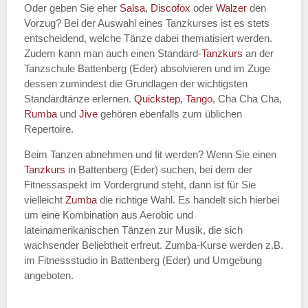
Oder geben Sie eher
Salsa
,
Discofox
oder
Walzer
den
Vorzug? Bei der Auswahl eines Tanzkurses ist es stets
entscheidend, welche Tänze dabei thematisiert werden.
Name des Tanzkurs
*
Zudem kann man auch einen Standard-
Tanzkurs
an der
Tanzschule Battenberg (Eder) absolvieren und im Zuge
dessen zumindest die Grundlagen der wichtigsten
Standardtänze erlernen.
Quickstep
,
Tango
, Cha Cha Cha,
Rumba
und
Jive
gehören ebenfalls zum üblichen
Tanzart
*
Repertoire.
Beim Tanzen abnehmen und fit werden? Wenn Sie einen
Tanzkurs
in Battenberg (Eder) suchen, bei dem der
Fitnessaspekt im Vordergrund steht, dann ist für Sie
vielleicht
Zumba
die richtige Wahl. Es handelt sich hierbei
um eine Kombination aus Aerobic und
lateinamerikanischen Tänzen zur Musik, die sich
wachsender Beliebtheit erfreut. Zumba-Kurse werden z.B.
im Fitnessstudio in Battenberg (Eder) und Umgebung
Mit Absenden der Daten akzeptiere
angeboten.
ich die
AGB`s
.