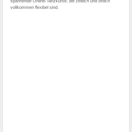
spannende Online-Tanzkurse, die zeitlich und örtlich
vollkommen flexibel sind.
Name der Tanzschule
*
Adresse
*
Telefonnummer
E-Mail-Adresse