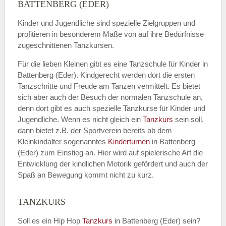
Name
*
BATTENBERG (EDER)
Kinder und Jugendliche sind spezielle Zielgruppen und
profitieren in besonderem Maße von auf ihre Bedürfnisse
zugeschnittenen Tanzkursen.
E-Mail
*
Für die lieben Kleinen gibt es eine Tanzschule für Kinder in
Battenberg (Eder). Kindgerecht werden dort die ersten
Tanzschritte und Freude am Tanzen vermittelt. Es bietet
sich aber auch der Besuch der normalen Tanzschule an,
denn dort gibt es auch spezielle Tanzkurse für Kinder und
Name der Tanzschule
*
Jugendliche. Wenn es nicht gleich ein
Tanzkurs
sein soll,
dann bietet z.B. der Sportverein bereits ab dem
Kleinkindalter sogenanntes
Kinderturnen
in Battenberg
(Eder) zum Einstieg an. Hier wird auf spielerische Art die
Kontakt E-Mail
Entwicklung der kindlichen Motorik gefördert und auch der
Spaß an Bewegung kommt nicht zu kurz.
TANZKURS
Kontakt Telefonnummer
Soll es ein Hip Hop
Tanzkurs
in Battenberg (Eder) sein?