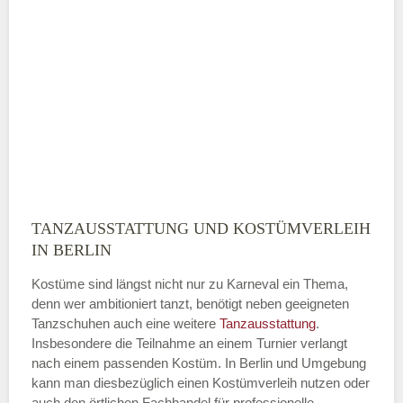
ÖFFNUNGSZEITEN HINZUFÜGEN
Sonntag
Mit Absenden der Daten akzeptiere
ich die
AGB`s
.
TANZAUSSTATTUNG UND KOSTÜMVERLEIH
ABSENDEN
IN BERLIN
Kostüme sind längst nicht nur zu Karneval ein Thema,
denn wer ambitioniert tanzt, benötigt neben geeigneten
Tanzschuhen auch eine weitere
Tanzausstattung
.
Insbesondere die Teilnahme an einem Turnier verlangt
nach einem passenden Kostüm. In Berlin und Umgebung
kann man diesbezüglich einen Kostümverleih nutzen oder
auch den örtlichen Fachhandel für professionelle