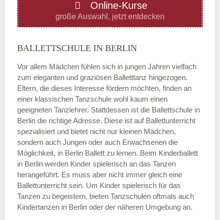
Online-Kurse
Donnerstag
große Auswahl, jetzt entdecken
—
BALLETTSCHULE IN BERLIN
Vor allem Mädchen fühlen sich in jungen Jahren vielfach
ÖFFNUNGSZEITEN HINZUFÜGEN
zum eleganten und graziösen Balletttanz hingezogen.
Eltern, die dieses Interesse fördern möchten, finden an
Freitag
einer klassischen Tanzschule wohl kaum einen
geeigneten Tanzlehrer. Stattdessen ist die Ballettschule in
Berlin die richtige Adresse. Diese ist auf Ballettunterricht
—
spezialisiert und bietet nicht nur kleinen Mädchen,
sondern auch Jungen oder auch Erwachsenen die
Möglichkeit, in Berlin Ballett zu lernen. Beim Kinderballett
ÖFFNUNGSZEITEN HINZUFÜGEN
in Berlin werden Kinder spielerisch an das Tanzen
herangeführt. Es muss aber nicht immer gleich eine
Samstag
Ballettunterricht sein. Um Kinder spielerisch für das
Tanzen zu begeistern, bieten Tanzschulen oftmals auch
Kindertanzen in Berlin oder der näheren Umgebung an.
—