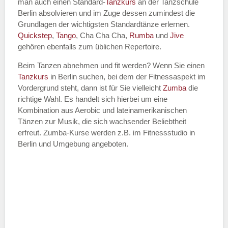
man auch einen Standard-
Tanzkurs
an der Tanzschule
Berlin absolvieren und im Zuge dessen zumindest die
Grundlagen der wichtigsten Standardtänze erlernen.
Quickstep
,
Tango
, Cha Cha Cha,
Rumba
und
Jive
gehören ebenfalls zum üblichen Repertoire.
Tanzart
*
Beim Tanzen abnehmen und fit werden? Wenn Sie einen
Tanzkurs
in Berlin suchen, bei dem der Fitnessaspekt im
Vordergrund steht, dann ist für Sie vielleicht
Zumba
die
richtige Wahl. Es handelt sich hierbei um eine
Kombination aus Aerobic und lateinamerikanischen
Tänzen zur Musik, die sich wachsender Beliebtheit
erfreut. Zumba-Kurse werden z.B. im Fitnessstudio in
Berlin und Umgebung angeboten.
Mit Absenden der Daten akzeptiere
ich die
AGB`s
.
ABSENDEN