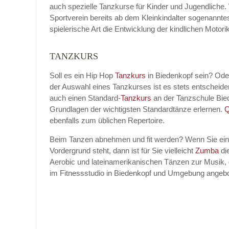
auch spezielle Tanzkurse für Kinder und Jugendliche.
Sportverein bereits ab dem Kleinkindalter sogenannt
spielerische Art die Entwicklung der kindlichen Moto
TANZKURS
Name der Tanzschule
*
Soll es ein Hip Hop
Tanzkurs
in Biedenkopf sein? Od
der Auswahl eines Tanzkurses ist es stets entschei
auch einen Standard-
Tanzkurs
an der Tanzschule Bie
Kontakt E-Mail
Grundlagen der wichtigsten Standardtänze erlernen.
Q
ebenfalls zum üblichen Repertoire.
Beim Tanzen abnehmen und fit werden? Wenn Sie ei
Vordergrund steht, dann ist für Sie vielleicht
Zumba
die
Kontakt Telefonnummer
Aerobic und lateinamerikanischen Tänzen zur Musik, 
im Fitnessstudio in Biedenkopf und Umgebung angebo
Name des Tanzkurs
*