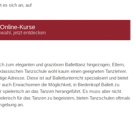
 es sich an, auf
Online-Kurse
—
ÖFFNUNGSZEITEN
wahl, jetzt entdecken
HINZUFÜGEN
—
ÖFFNUNGSZEITEN
ach zum eleganten und graziösen Balletttanz hingezogen. Eltern,
r klassischen Tanzschule wohl kaum einen geeigneten Tanzlehrer.
HINZUFÜGEN
ige Adresse. Diese ist auf Ballettunterricht spezialisiert und bietet
 auch Erwachsenen die Möglichkeit, in Biedenkopf Ballett zu
—
ÖFFNUNGSZEITEN
er spielerisch an das Tanzen herangeführt. Es muss aber nicht
ielerisch für das Tanzen zu begeistern, bieten Tanzschulen oftmals
HINZUFÜGEN
Umgebung an.
—
ÖFFNUNGSZEITEN
HINZUFÜGEN