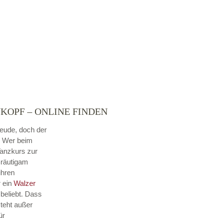
KOPF – ONLINE FINDEN
reude, doch der
. Wer beim
Tanzkurs zur
Bräutigam
ihren
r ein
Walzer
beliebt. Dass
steht außer
ür