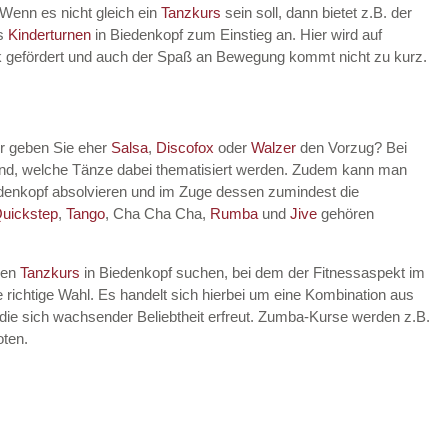
 Wenn es nicht gleich ein
Tanzkurs
sein soll, dann bietet z.B. der
es
Kinderturnen
in Biedenkopf zum Einstieg an. Hier wird auf
rik gefördert und auch der Spaß an Bewegung kommt nicht zu kurz.
er geben Sie eher
Salsa
,
Discofox
oder
Walzer
den Vorzug? Bei
dend, welche Tänze dabei thematisiert werden. Zudem kann man
denkopf absolvieren und im Zuge dessen zumindest die
uickstep
,
Tango
, Cha Cha Cha,
Rumba
und
Jive
gehören
nen
Tanzkurs
in Biedenkopf suchen, bei dem der Fitnessaspekt im
 richtige Wahl. Es handelt sich hierbei um eine Kombination aus
die sich wachsender Beliebtheit erfreut. Zumba-Kurse werden z.B.
ten.