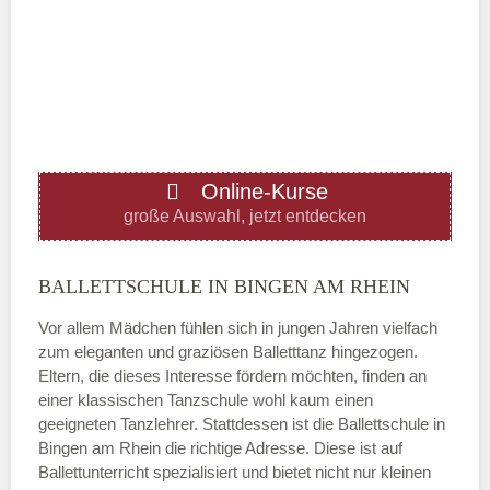
Mittwoch
—
ÖFFNUNGSZEITEN HINZUFÜGEN
Online-Kurse
Donnerstag
große Auswahl, jetzt entdecken
—
BALLETTSCHULE IN BINGEN AM RHEIN
Vor allem Mädchen fühlen sich in jungen Jahren vielfach
ÖFFNUNGSZEITEN HINZUFÜGEN
zum eleganten und graziösen Balletttanz hingezogen.
Eltern, die dieses Interesse fördern möchten, finden an
Freitag
einer klassischen Tanzschule wohl kaum einen
geeigneten Tanzlehrer. Stattdessen ist die Ballettschule in
Bingen am Rhein die richtige Adresse. Diese ist auf
—
Ballettunterricht spezialisiert und bietet nicht nur kleinen