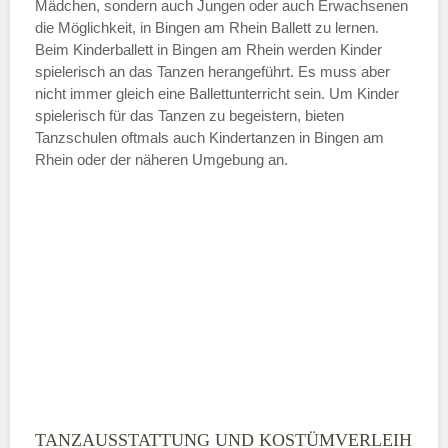
Mädchen, sondern auch Jungen oder auch Erwachsenen
die Möglichkeit, in Bingen am Rhein Ballett zu lernen.
ÖFFNUNGSZEITEN HINZUFÜGEN
Beim Kinderballett in Bingen am Rhein werden Kinder
spielerisch an das Tanzen herangeführt. Es muss aber
Samstag
nicht immer gleich eine Ballettunterricht sein. Um Kinder
spielerisch für das Tanzen zu begeistern, bieten
Tanzschulen oftmals auch Kindertanzen in Bingen am
—
Rhein oder der näheren Umgebung an.
ÖFFNUNGSZEITEN HINZUFÜGEN
Sonntag
Mit Absenden der Daten akzeptiere
ich die
AGB`s
.
ABSENDEN
TANZAUSSTATTUNG UND KOSTÜMVERLEIH