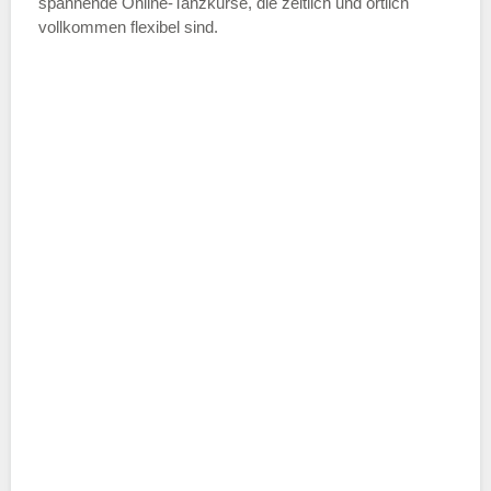
spannende Online-Tanzkurse, die zeitlich und örtlich
vollkommen flexibel sind.
Name der Tanzschule
*
Adresse
*
Telefonnummer
E-Mail-Adresse