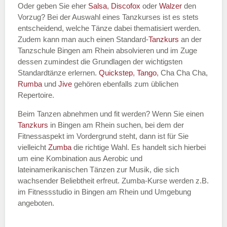
Oder geben Sie eher
Salsa
,
Discofox
oder
Walzer
den
Vorzug? Bei der Auswahl eines Tanzkurses ist es stets
entscheidend, welche Tänze dabei thematisiert werden.
Name des Tanzkurs
*
Zudem kann man auch einen Standard-
Tanzkurs
an der
Tanzschule Bingen am Rhein absolvieren und im Zuge
dessen zumindest die Grundlagen der wichtigsten
Standardtänze erlernen.
Quickstep
,
Tango
, Cha Cha Cha,
Rumba
und
Jive
gehören ebenfalls zum üblichen
Tanzart
*
Repertoire.
Beim Tanzen abnehmen und fit werden? Wenn Sie einen
Tanzkurs
in Bingen am Rhein suchen, bei dem der
Fitnessaspekt im Vordergrund steht, dann ist für Sie
vielleicht
Zumba
die richtige Wahl. Es handelt sich hierbei
um eine Kombination aus Aerobic und
lateinamerikanischen Tänzen zur Musik, die sich
wachsender Beliebtheit erfreut. Zumba-Kurse werden z.B.
im Fitnessstudio in Bingen am Rhein und Umgebung
Mit Absenden der Daten akzeptiere
angeboten.
ich die
AGB`s
.