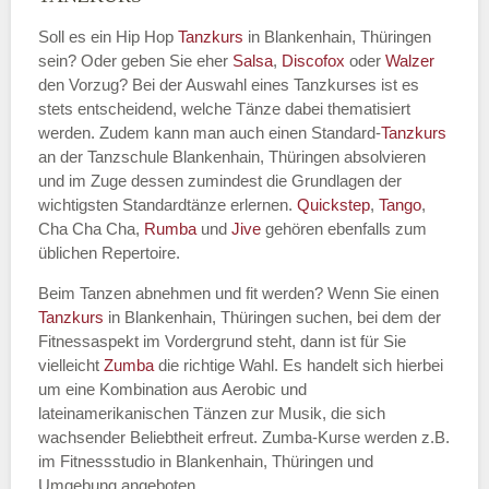
Soll es ein Hip Hop
Tanzkurs
in Blankenhain, Thüringen
sein? Oder geben Sie eher
Salsa
,
Discofox
oder
Walzer
den Vorzug? Bei der Auswahl eines Tanzkurses ist es
Name des Tanzkurs
*
stets entscheidend, welche Tänze dabei thematisiert
werden. Zudem kann man auch einen Standard-
Tanzkurs
an der Tanzschule Blankenhain, Thüringen absolvieren
und im Zuge dessen zumindest die Grundlagen der
wichtigsten Standardtänze erlernen.
Quickstep
,
Tango
,
Tanzart
*
Cha Cha Cha,
Rumba
und
Jive
gehören ebenfalls zum
üblichen Repertoire.
Beim Tanzen abnehmen und fit werden? Wenn Sie einen
Tanzkurs
in Blankenhain, Thüringen suchen, bei dem der
Fitnessaspekt im Vordergrund steht, dann ist für Sie
vielleicht
Zumba
die richtige Wahl. Es handelt sich hierbei
um eine Kombination aus Aerobic und
lateinamerikanischen Tänzen zur Musik, die sich
wachsender Beliebtheit erfreut. Zumba-Kurse werden z.B.
Mit Absenden der Daten akzeptiere
im Fitnessstudio in Blankenhain, Thüringen und
ich die
AGB`s
.
Umgebung angeboten.