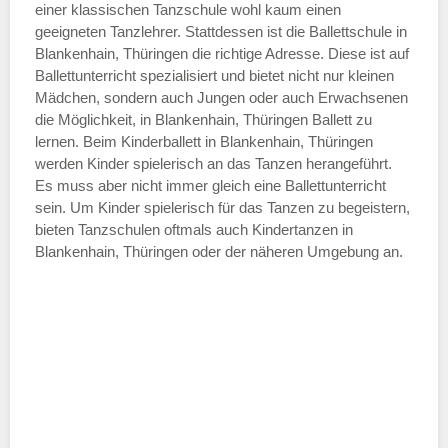
einer klassischen Tanzschule wohl kaum einen
—
geeigneten Tanzlehrer. Stattdessen ist die Ballettschule in
Blankenhain, Thüringen die richtige Adresse. Diese ist auf
Ballettunterricht spezialisiert und bietet nicht nur kleinen
ÖFFNUNGSZEITEN HINZUFÜGEN
Mädchen, sondern auch Jungen oder auch Erwachsenen
die Möglichkeit, in Blankenhain, Thüringen Ballett zu
Samstag
lernen. Beim Kinderballett in Blankenhain, Thüringen
werden Kinder spielerisch an das Tanzen herangeführt.
Es muss aber nicht immer gleich eine Ballettunterricht
—
sein. Um Kinder spielerisch für das Tanzen zu begeistern,
bieten Tanzschulen oftmals auch Kindertanzen in
Blankenhain, Thüringen oder der näheren Umgebung an.
ÖFFNUNGSZEITEN HINZUFÜGEN
Sonntag
Mit Absenden der Daten akzeptiere
ich die
AGB`s
.