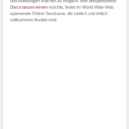
und Anleitungen machen es möglich. Wer beispielsweise
Disco
tanzen lernen
möchte, findet im World Wide Web
spannende Online-Tanzkurse, die zeitlich und örtlich
vollkommen flexibel sind.
Name der Tanzschule
*
Adresse
*
Telefonnummer
E-Mail-Adresse