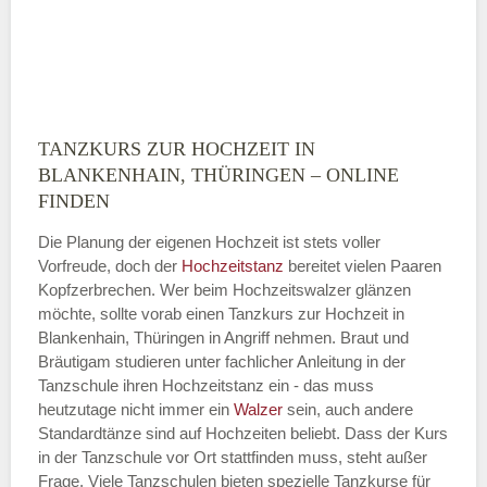
TANZKURS ZUR HOCHZEIT IN
Montag
BLANKENHAIN, THÜRINGEN – ONLINE
FINDEN
Die Planung der eigenen Hochzeit ist stets voller
—
Vorfreude, doch der
Hochzeitstanz
bereitet vielen Paaren
Kopfzerbrechen. Wer beim Hochzeitswalzer glänzen
ÖFFNUNGSZEITEN HINZUFÜGEN
möchte, sollte vorab einen Tanzkurs zur Hochzeit in
Blankenhain, Thüringen in Angriff nehmen. Braut und
Dienstag
Bräutigam studieren unter fachlicher Anleitung in der
Tanzschule ihren Hochzeitstanz ein - das muss
heutzutage nicht immer ein
Walzer
sein, auch andere
—
Standardtänze sind auf Hochzeiten beliebt. Dass der Kurs
in der Tanzschule vor Ort stattfinden muss, steht außer
Frage. Viele Tanzschulen bieten spezielle Tanzkurse für
ÖFFNUNGSZEITEN HINZUFÜGEN