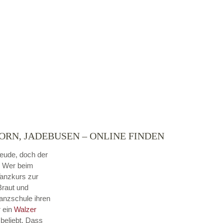
ORN, JADEBUSEN – ONLINE FINDEN
reude, doch der
. Wer beim
Tanzkurs zur
Braut und
Tanzschule ihren
r ein
Walzer
beliebt. Dass