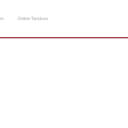
en
Online-Tanzkurs