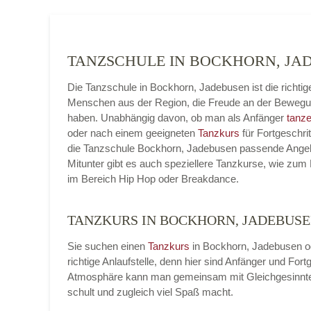
TANZSCHULE IN BOCKHORN, J
Die Tanzschule in Bockhorn, Jadebusen ist die richtig
Menschen aus der Region, die Freude an der Beweg
haben. Unabhängig davon, ob man als Anfänger
tanze
oder nach einem geeigneten
Tanzkurs
für Fortgeschrit
die Tanzschule Bockhorn, Jadebusen passende Angebo
Mitunter gibt es auch speziellere Tanzkurse, wie zum 
im Bereich Hip Hop oder Breakdance.
TANZKURS IN BOCKHORN, JADEBUS
Sie suchen einen
Tanzkurs
in Bockhorn, Jadebusen o
richtige Anlaufstelle, denn hier sind Anfänger und Fo
Atmosphäre kann man gemeinsam mit Gleichgesinnt
schult und zugleich viel Spaß macht.