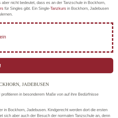
 aber nicht bedeutet, dass es an der Tanzschule in Bockhorn,
urs
für Singles gibt. Ein Single-
Tanzkurs
in Bockhorn, Jadebusen
ulernen.
!
CKHORN, JADEBUSEN
d profitieren in besonderem Maße von auf ihre Bedürfnisse
nder in Bockhorn, Jadebusen. Kindgerecht werden dort die ersten
tet sich aber auch der Besuch der normalen Tanzschule an, denn