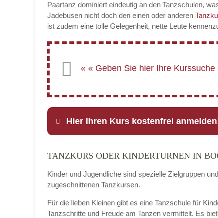
Paartanz dominiert eindeutig an den Tanzschulen, was
Jadebusen nicht doch den einen oder anderen
Tanzk
ist zudem eine tolle Gelegenheit, nette Leute kennenz
Hier Ihren Kurs kostenfrei anmelden
TANZKURS ODER KINDERTURNEN IN BO
Name
*
Kinder und Jugendliche sind spezielle Zielgruppen un
zugeschnittenen Tanzkursen.
Für die lieben Kleinen gibt es eine Tanzschule für Ki
E-Mail
*
Tanzschritte und Freude am Tanzen vermittelt. Es bie