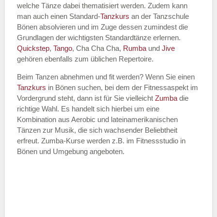
welche Tänze dabei thematisiert werden. Zudem kann
Name des Tanzkurs
*
man auch einen Standard-
Tanzkurs
an der Tanzschule
Bönen absolvieren und im Zuge dessen zumindest die
Grundlagen der wichtigsten Standardtänze erlernen.
Quickstep
,
Tango
, Cha Cha Cha,
Rumba
und
Jive
gehören ebenfalls zum üblichen Repertoire.
Tanzart
*
Beim Tanzen abnehmen und fit werden? Wenn Sie einen
Tanzkurs
in Bönen suchen, bei dem der Fitnessaspekt im
Vordergrund steht, dann ist für Sie vielleicht
Zumba
die
richtige Wahl. Es handelt sich hierbei um eine
Kombination aus Aerobic und lateinamerikanischen
Tänzen zur Musik, die sich wachsender Beliebtheit
erfreut. Zumba-Kurse werden z.B. im Fitnessstudio in
Bönen und Umgebung angeboten.
Mit Absenden der Daten akzeptiere
ich die
AGB`s
.
ABSENDEN