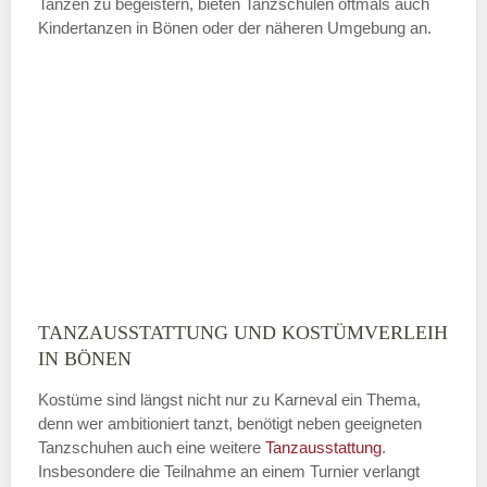
Tanzen zu begeistern, bieten Tanzschulen oftmals auch
Kindertanzen in Bönen oder der näheren Umgebung an.
—
ÖFFNUNGSZEITEN HINZUFÜGEN
Sonntag
Mit Absenden der Daten akzeptiere
ich die
AGB`s
.
TANZAUSSTATTUNG UND KOSTÜMVERLEIH
ABSENDEN
IN BÖNEN
Kostüme sind längst nicht nur zu Karneval ein Thema,
denn wer ambitioniert tanzt, benötigt neben geeigneten
Tanzschuhen auch eine weitere
Tanzausstattung
.
Insbesondere die Teilnahme an einem Turnier verlangt