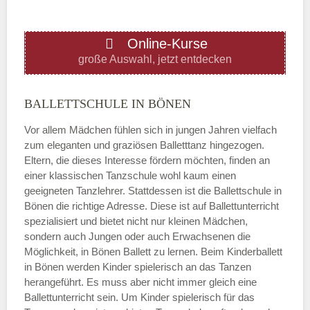
ÖFFNUNGSZEITEN HINZUFÜGEN
Online-Kurse
Donnerstag
große Auswahl, jetzt entdecken
—
BALLETTSCHULE IN BÖNEN
Vor allem Mädchen fühlen sich in jungen Jahren vielfach
ÖFFNUNGSZEITEN HINZUFÜGEN
zum eleganten und graziösen Balletttanz hingezogen.
Eltern, die dieses Interesse fördern möchten, finden an
Freitag
einer klassischen Tanzschule wohl kaum einen
geeigneten Tanzlehrer. Stattdessen ist die Ballettschule in
Bönen die richtige Adresse. Diese ist auf Ballettunterricht
—
spezialisiert und bietet nicht nur kleinen Mädchen,
sondern auch Jungen oder auch Erwachsenen die
Möglichkeit, in Bönen Ballett zu lernen. Beim Kinderballett
ÖFFNUNGSZEITEN HINZUFÜGEN
in Bönen werden Kinder spielerisch an das Tanzen
herangeführt. Es muss aber nicht immer gleich eine
Samstag
Ballettunterricht sein. Um Kinder spielerisch für das