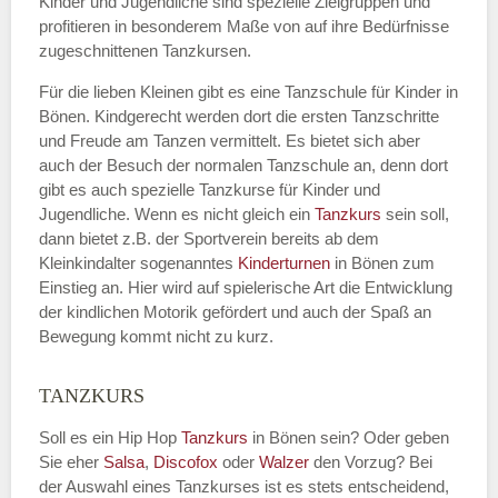
Kinder und Jugendliche sind spezielle Zielgruppen und
profitieren in besonderem Maße von auf ihre Bedürfnisse
zugeschnittenen Tanzkursen.
E-Mail
*
Für die lieben Kleinen gibt es eine Tanzschule für Kinder in
Bönen. Kindgerecht werden dort die ersten Tanzschritte
und Freude am Tanzen vermittelt. Es bietet sich aber
auch der Besuch der normalen Tanzschule an, denn dort
gibt es auch spezielle Tanzkurse für Kinder und
Name der Tanzschule
*
Jugendliche. Wenn es nicht gleich ein
Tanzkurs
sein soll,
dann bietet z.B. der Sportverein bereits ab dem
Kleinkindalter sogenanntes
Kinderturnen
in Bönen zum
Einstieg an. Hier wird auf spielerische Art die Entwicklung
Kontakt E-Mail
der kindlichen Motorik gefördert und auch der Spaß an
Bewegung kommt nicht zu kurz.
TANZKURS
Kontakt Telefonnummer
Soll es ein Hip Hop
Tanzkurs
in Bönen sein? Oder geben
Sie eher
Salsa
,
Discofox
oder
Walzer
den Vorzug? Bei
der Auswahl eines Tanzkurses ist es stets entscheidend,