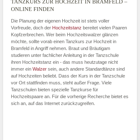
TANZKURS ZUR HOCHZEIT IN BRAMFELD –
Montag
ONLINE FINDEN
Die Planung der eigenen Hochzeit ist stets voller
Vorfreude, doch der
Hochzeitstanz
bereitet vielen Paaren
—
Kopfzerbrechen. Wer beim Hochzeitswalzer glänzen
möchte, sollte vorab einen Tanzkurs zur Hochzeit in
ÖFFNUNGSZEITEN HINZUFÜGEN
Bramfeld in Angriff nehmen. Braut und Bräutigam
studieren unter fachlicher Anleitung in der Tanzschule
Dienstag
ihren Hochzeitstanz ein - das muss heutzutage nicht
immer ein
Walzer
sein, auch andere Standardtänze sind
auf Hochzeiten beliebt. Dass der Kurs in der Tanzschule
vor Ort stattfinden muss, steht außer Frage. Viele
—
Tanzschulen bieten spezielle Tanzkurse für
Hochzeitspaare an. Für die vorherige Recherche bietet es
ÖFFNUNGSZEITEN HINZUFÜGEN
sich an, auf das Internet zurückzugreifen.
Mittwoch
—