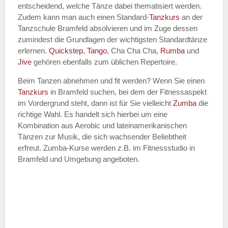
entscheidend, welche Tänze dabei thematisiert werden.
Name des Tanzkurs
*
Zudem kann man auch einen Standard-
Tanzkurs
an der
Tanzschule Bramfeld absolvieren und im Zuge dessen
zumindest die Grundlagen der wichtigsten Standardtänze
erlernen.
Quickstep
,
Tango
, Cha Cha Cha,
Rumba
und
Jive
gehören ebenfalls zum üblichen Repertoire.
Tanzart
*
Beim Tanzen abnehmen und fit werden? Wenn Sie einen
Tanzkurs
in Bramfeld suchen, bei dem der Fitnessaspekt
im Vordergrund steht, dann ist für Sie vielleicht
Zumba
die
richtige Wahl. Es handelt sich hierbei um eine
Kombination aus Aerobic und lateinamerikanischen
Tänzen zur Musik, die sich wachsender Beliebtheit
erfreut. Zumba-Kurse werden z.B. im Fitnessstudio in
Bramfeld und Umgebung angeboten.
Mit Absenden der Daten akzeptiere
ich die
AGB`s
.
ABSENDEN