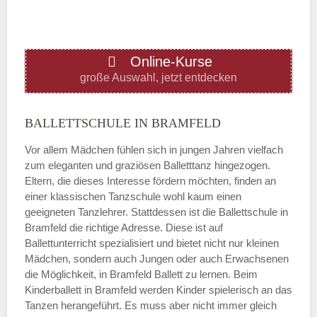
ÖFFNUNGSZEITEN HINZUFÜGEN
Online-Kurse
Donnerstag
große Auswahl, jetzt entdecken
—
BALLETTSCHULE IN BRAMFELD
Vor allem Mädchen fühlen sich in jungen Jahren vielfach
ÖFFNUNGSZEITEN HINZUFÜGEN
zum eleganten und graziösen Balletttanz hingezogen.
Eltern, die dieses Interesse fördern möchten, finden an
Freitag
einer klassischen Tanzschule wohl kaum einen
geeigneten Tanzlehrer. Stattdessen ist die Ballettschule in
Bramfeld die richtige Adresse. Diese ist auf
—
Ballettunterricht spezialisiert und bietet nicht nur kleinen
Mädchen, sondern auch Jungen oder auch Erwachsenen
die Möglichkeit, in Bramfeld Ballett zu lernen. Beim
ÖFFNUNGSZEITEN HINZUFÜGEN
Kinderballett in Bramfeld werden Kinder spielerisch an das
Tanzen herangeführt. Es muss aber nicht immer gleich
Samstag