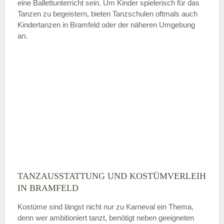
eine Ballettunterricht sein. Um Kinder spielerisch für das
Tanzen zu begeistern, bieten Tanzschulen oftmals auch
Kindertanzen in Bramfeld oder der näheren Umgebung
—
an.
ÖFFNUNGSZEITEN HINZUFÜGEN
Sonntag
Mit Absenden der Daten akzeptiere
ich die
AGB`s
.
ABSENDEN
TANZAUSSTATTUNG UND KOSTÜMVERLEIH
IN BRAMFELD
Kostüme sind längst nicht nur zu Karneval ein Thema,
denn wer ambitioniert tanzt, benötigt neben geeigneten