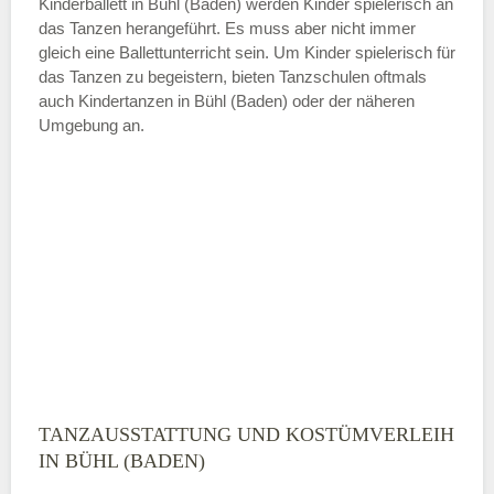
Kinderballett in Bühl (Baden) werden Kinder spielerisch an
das Tanzen herangeführt. Es muss aber nicht immer
Samstag
gleich eine Ballettunterricht sein. Um Kinder spielerisch für
das Tanzen zu begeistern, bieten Tanzschulen oftmals
auch Kindertanzen in Bühl (Baden) oder der näheren
—
Umgebung an.
ÖFFNUNGSZEITEN HINZUFÜGEN
Sonntag
Mit Absenden der Daten akzeptiere
ich die
AGB`s
.
ABSENDEN
TANZAUSSTATTUNG UND KOSTÜMVERLEIH
IN BÜHL (BADEN)