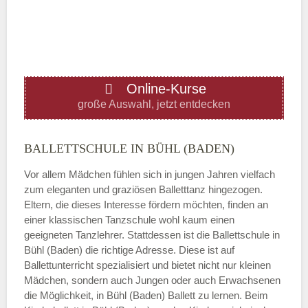
—
ÖFFNUNGSZEITEN HINZUFÜGEN
Online-Kurse
Donnerstag
große Auswahl, jetzt entdecken
—
BALLETTSCHULE IN BÜHL (BADEN)
Vor allem Mädchen fühlen sich in jungen Jahren vielfach
ÖFFNUNGSZEITEN HINZUFÜGEN
zum eleganten und graziösen Balletttanz hingezogen.
Eltern, die dieses Interesse fördern möchten, finden an
Freitag
einer klassischen Tanzschule wohl kaum einen
geeigneten Tanzlehrer. Stattdessen ist die Ballettschule in
Bühl (Baden) die richtige Adresse. Diese ist auf
—
Ballettunterricht spezialisiert und bietet nicht nur kleinen
Mädchen, sondern auch Jungen oder auch Erwachsenen
die Möglichkeit, in Bühl (Baden) Ballett zu lernen. Beim
ÖFFNUNGSZEITEN HINZUFÜGEN