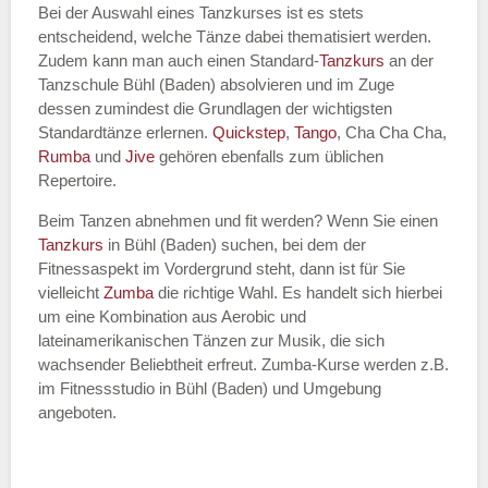
Bei der Auswahl eines Tanzkurses ist es stets
entscheidend, welche Tänze dabei thematisiert werden.
Name des Tanzkurs
*
Zudem kann man auch einen Standard-
Tanzkurs
an der
Tanzschule Bühl (Baden) absolvieren und im Zuge
dessen zumindest die Grundlagen der wichtigsten
Standardtänze erlernen.
Quickstep
,
Tango
, Cha Cha Cha,
Rumba
und
Jive
gehören ebenfalls zum üblichen
Tanzart
*
Repertoire.
Beim Tanzen abnehmen und fit werden? Wenn Sie einen
Tanzkurs
in Bühl (Baden) suchen, bei dem der
Fitnessaspekt im Vordergrund steht, dann ist für Sie
vielleicht
Zumba
die richtige Wahl. Es handelt sich hierbei
um eine Kombination aus Aerobic und
lateinamerikanischen Tänzen zur Musik, die sich
wachsender Beliebtheit erfreut. Zumba-Kurse werden z.B.
im Fitnessstudio in Bühl (Baden) und Umgebung
Mit Absenden der Daten akzeptiere
angeboten.
ich die
AGB`s
.