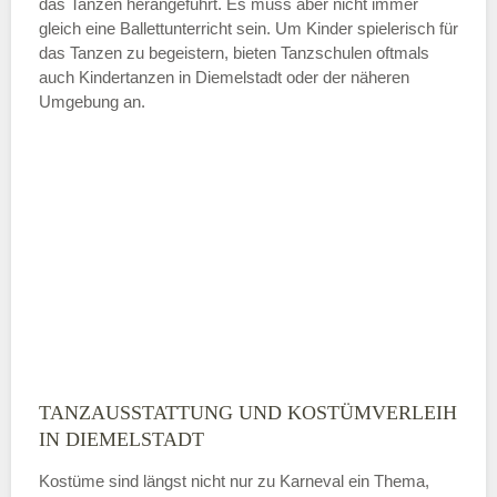
das Tanzen herangeführt. Es muss aber nicht immer
Samstag
gleich eine Ballettunterricht sein. Um Kinder spielerisch für
das Tanzen zu begeistern, bieten Tanzschulen oftmals
auch Kindertanzen in Diemelstadt oder der näheren
—
Umgebung an.
ÖFFNUNGSZEITEN HINZUFÜGEN
Sonntag
Mit Absenden der Daten akzeptiere
ich die
AGB`s
.
ABSENDEN
TANZAUSSTATTUNG UND KOSTÜMVERLEIH
IN DIEMELSTADT
Kostüme sind längst nicht nur zu Karneval ein Thema,