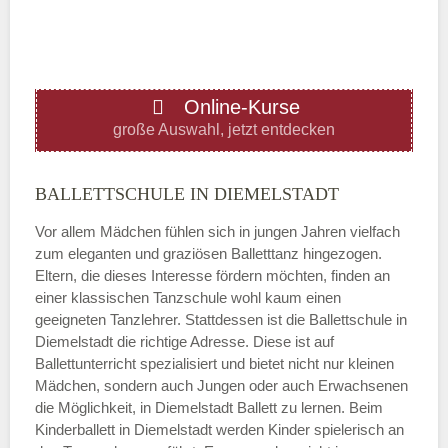
—
ÖFFNUNGSZEITEN HINZUFÜGEN
Online-Kurse
Donnerstag
große Auswahl, jetzt entdecken
—
BALLETTSCHULE IN DIEMELSTADT
Vor allem Mädchen fühlen sich in jungen Jahren vielfach
ÖFFNUNGSZEITEN HINZUFÜGEN
zum eleganten und graziösen Balletttanz hingezogen.
Eltern, die dieses Interesse fördern möchten, finden an
Freitag
einer klassischen Tanzschule wohl kaum einen
geeigneten Tanzlehrer. Stattdessen ist die Ballettschule in
Diemelstadt die richtige Adresse. Diese ist auf
—
Ballettunterricht spezialisiert und bietet nicht nur kleinen
Mädchen, sondern auch Jungen oder auch Erwachsenen
die Möglichkeit, in Diemelstadt Ballett zu lernen. Beim
ÖFFNUNGSZEITEN HINZUFÜGEN
Kinderballett in Diemelstadt werden Kinder spielerisch an