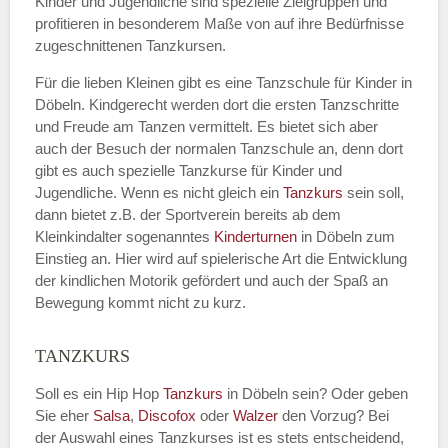
Kinder und Jugendliche sind spezielle Zielgruppen und
profitieren in besonderem Maße von auf ihre Bedürfnisse
zugeschnittenen Tanzkursen.
E-Mail
*
Für die lieben Kleinen gibt es eine Tanzschule für Kinder in
Döbeln. Kindgerecht werden dort die ersten Tanzschritte
und Freude am Tanzen vermittelt. Es bietet sich aber
auch der Besuch der normalen Tanzschule an, denn dort
gibt es auch spezielle Tanzkurse für Kinder und
Name der Tanzschule
*
Jugendliche. Wenn es nicht gleich ein
Tanzkurs
sein soll,
dann bietet z.B. der Sportverein bereits ab dem
Kleinkindalter sogenanntes
Kinderturnen
in Döbeln zum
Einstieg an. Hier wird auf spielerische Art die Entwicklung
Kontakt E-Mail
der kindlichen Motorik gefördert und auch der Spaß an
Bewegung kommt nicht zu kurz.
TANZKURS
Kontakt Telefonnummer
Soll es ein Hip Hop
Tanzkurs
in Döbeln sein? Oder geben
Sie eher
Salsa
,
Discofox
oder
Walzer
den Vorzug? Bei
der Auswahl eines Tanzkurses ist es stets entscheidend,