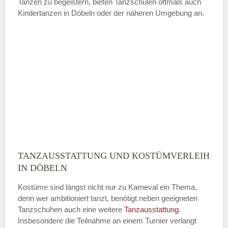
Tanzen zu begeistern, bieten Tanzschulen oftmals auch
Kindertanzen in Döbeln oder der näheren Umgebung an.
—
ÖFFNUNGSZEITEN HINZUFÜGEN
Sonntag
Mit Absenden der Daten akzeptiere
ich die
AGB`s
.
TANZAUSSTATTUNG UND KOSTÜMVERLEIH
ABSENDEN
IN DÖBELN
Kostüme sind längst nicht nur zu Karneval ein Thema,
denn wer ambitioniert tanzt, benötigt neben geeigneten
Tanzschuhen auch eine weitere
Tanzausstattung
.
Insbesondere die Teilnahme an einem Turnier verlangt