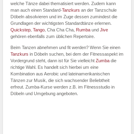
welche Tänze dabei thematisiert werden. Zudem kann
Name des Tanzkurs
*
man auch einen Standard-
Tanzkurs
an der Tanzschule
Döbeln absolvieren und im Zuge dessen zumindest die
Grundlagen der wichtigsten Standardtänze erlernen.
Quickstep
,
Tango
, Cha Cha Cha,
Rumba
und
Jive
gehören ebenfalls zum üblichen Repertoire.
Tanzart
*
Beim Tanzen abnehmen und fit werden? Wenn Sie einen
Tanzkurs
in Döbeln suchen, bei dem der Fitnessaspekt im
Vordergrund steht, dann ist für Sie vielleicht
Zumba
die
richtige Wahl. Es handelt sich hierbei um eine
Kombination aus Aerobic und lateinamerikanischen
Tänzen zur Musik, die sich wachsender Beliebtheit
erfreut. Zumba-Kurse werden z.B. im Fitnessstudio in
Döbeln und Umgebung angeboten.
Mit Absenden der Daten akzeptiere
ich die
AGB`s
.
ABSENDEN