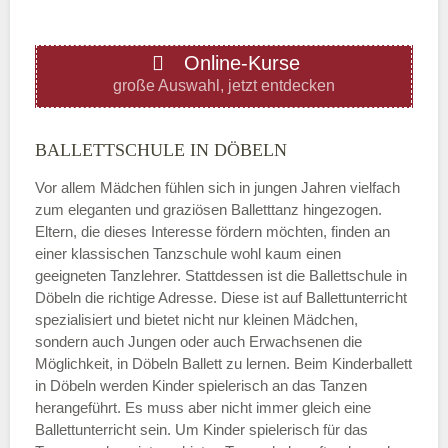
ÖFFNUNGSZEITEN HINZUFÜGEN
Online-Kurse
Donnerstag
große Auswahl, jetzt entdecken
—
BALLETTSCHULE IN DÖBELN
Vor allem Mädchen fühlen sich in jungen Jahren vielfach
ÖFFNUNGSZEITEN HINZUFÜGEN
zum eleganten und graziösen Balletttanz hingezogen.
Eltern, die dieses Interesse fördern möchten, finden an
Freitag
einer klassischen Tanzschule wohl kaum einen
geeigneten Tanzlehrer. Stattdessen ist die Ballettschule in
Döbeln die richtige Adresse. Diese ist auf Ballettunterricht
—
spezialisiert und bietet nicht nur kleinen Mädchen,
sondern auch Jungen oder auch Erwachsenen die
Möglichkeit, in Döbeln Ballett zu lernen. Beim Kinderballett
ÖFFNUNGSZEITEN HINZUFÜGEN
in Döbeln werden Kinder spielerisch an das Tanzen
herangeführt. Es muss aber nicht immer gleich eine
Samstag
Ballettunterricht sein. Um Kinder spielerisch für das