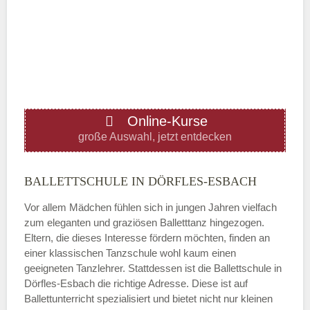
Mittwoch
—
ÖFFNUNGSZEITEN HINZUFÜGEN
Online-Kurse
Donnerstag
große Auswahl, jetzt entdecken
—
BALLETTSCHULE IN DÖRFLES-ESBACH
Vor allem Mädchen fühlen sich in jungen Jahren vielfach
ÖFFNUNGSZEITEN HINZUFÜGEN
zum eleganten und graziösen Balletttanz hingezogen.
Eltern, die dieses Interesse fördern möchten, finden an
Freitag
einer klassischen Tanzschule wohl kaum einen
geeigneten Tanzlehrer. Stattdessen ist die Ballettschule in
Dörfles-Esbach die richtige Adresse. Diese ist auf
—
Ballettunterricht spezialisiert und bietet nicht nur kleinen