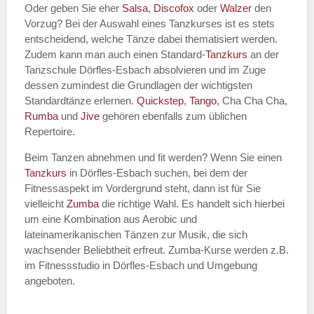
Oder geben Sie eher
Salsa
,
Discofox
oder
Walzer
den
Vorzug? Bei der Auswahl eines Tanzkurses ist es stets
entscheidend, welche Tänze dabei thematisiert werden.
Name des Tanzkurs
*
Zudem kann man auch einen Standard-
Tanzkurs
an der
Tanzschule Dörfles-Esbach absolvieren und im Zuge
dessen zumindest die Grundlagen der wichtigsten
Standardtänze erlernen.
Quickstep
,
Tango
, Cha Cha Cha,
Rumba
und
Jive
gehören ebenfalls zum üblichen
Tanzart
*
Repertoire.
Beim Tanzen abnehmen und fit werden? Wenn Sie einen
Tanzkurs
in Dörfles-Esbach suchen, bei dem der
Fitnessaspekt im Vordergrund steht, dann ist für Sie
vielleicht
Zumba
die richtige Wahl. Es handelt sich hierbei
um eine Kombination aus Aerobic und
lateinamerikanischen Tänzen zur Musik, die sich
wachsender Beliebtheit erfreut. Zumba-Kurse werden z.B.
im Fitnessstudio in Dörfles-Esbach und Umgebung
Mit Absenden der Daten akzeptiere
angeboten.
ich die
AGB`s
.