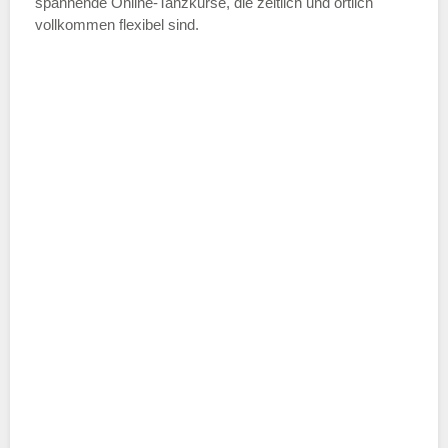
spannende Online-Tanzkurse, die zeitlich und örtlich
vollkommen flexibel sind.
Name der Tanzschule
*
Adresse
*
Telefonnummer
E-Mail-Adresse