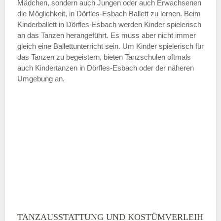
Mädchen, sondern auch Jungen oder auch Erwachsenen
die Möglichkeit, in Dörfles-Esbach Ballett zu lernen. Beim
ÖFFNUNGSZEITEN HINZUFÜGEN
Kinderballett in Dörfles-Esbach werden Kinder spielerisch
an das Tanzen herangeführt. Es muss aber nicht immer
Samstag
gleich eine Ballettunterricht sein. Um Kinder spielerisch für
das Tanzen zu begeistern, bieten Tanzschulen oftmals
auch Kindertanzen in Dörfles-Esbach oder der näheren
—
Umgebung an.
ÖFFNUNGSZEITEN HINZUFÜGEN
Sonntag
Mit Absenden der Daten akzeptiere
ich die
AGB`s
.
ABSENDEN
TANZAUSSTATTUNG UND KOSTÜMVERLEIH