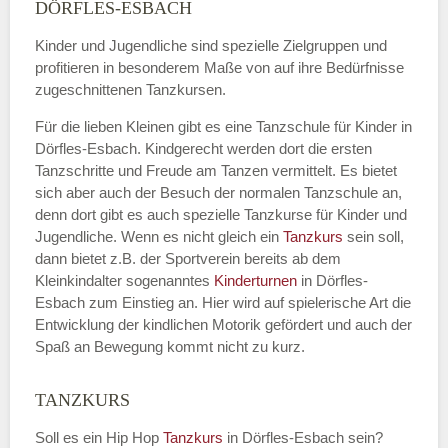
Name
*
DÖRFLES-ESBACH
Kinder und Jugendliche sind spezielle Zielgruppen und
profitieren in besonderem Maße von auf ihre Bedürfnisse
zugeschnittenen Tanzkursen.
E-Mail
*
Für die lieben Kleinen gibt es eine Tanzschule für Kinder in
Dörfles-Esbach. Kindgerecht werden dort die ersten
Tanzschritte und Freude am Tanzen vermittelt. Es bietet
sich aber auch der Besuch der normalen Tanzschule an,
denn dort gibt es auch spezielle Tanzkurse für Kinder und
Name der Tanzschule
*
Jugendliche. Wenn es nicht gleich ein
Tanzkurs
sein soll,
dann bietet z.B. der Sportverein bereits ab dem
Kleinkindalter sogenanntes
Kinderturnen
in Dörfles-
Esbach zum Einstieg an. Hier wird auf spielerische Art die
Kontakt E-Mail
Entwicklung der kindlichen Motorik gefördert und auch der
Spaß an Bewegung kommt nicht zu kurz.
TANZKURS
Kontakt Telefonnummer
Soll es ein Hip Hop
Tanzkurs
in Dörfles-Esbach sein?