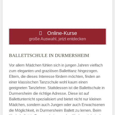
—
ÖFFNUNGSZEITEN HINZUFÜGEN
Online-Kurse
Donnerstag
große Auswahl, jetzt entdecken
—
BALLETTSCHULE IN DURMERSHEIM
Vor allem Mädchen fühlen sich in jungen Jahren vielfach
ÖFFNUNGSZEITEN HINZUFÜGEN
zum eleganten und graziösen Balletttanz hingezogen.
Eltern, die dieses Interesse fördern möchten, finden an
Freitag
einer klassischen Tanzschule wohl kaum einen
geeigneten Tanzlehrer. Stattdessen ist die Ballettschule in
Durmersheim die richtige Adresse. Diese ist auf
—
Ballettunterricht spezialisiert und bietet nicht nur kleinen
Mädchen, sondern auch Jungen oder auch Erwachsenen
die Möglichkeit, in Durmersheim Ballett zu lernen. Beim
ÖFFNUNGSZEITEN HINZUFÜGEN