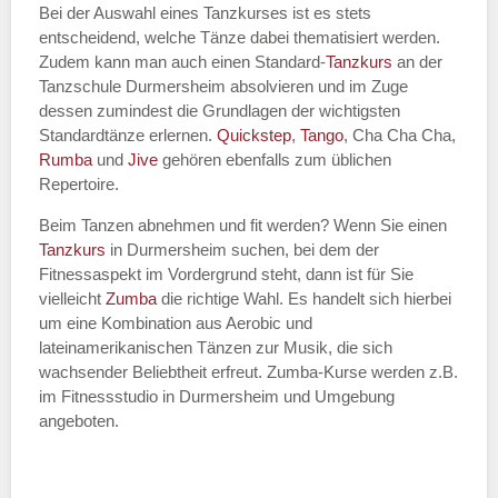
Bei der Auswahl eines Tanzkurses ist es stets
entscheidend, welche Tänze dabei thematisiert werden.
Name des Tanzkurs
*
Zudem kann man auch einen Standard-
Tanzkurs
an der
Tanzschule Durmersheim absolvieren und im Zuge
dessen zumindest die Grundlagen der wichtigsten
Standardtänze erlernen.
Quickstep
,
Tango
, Cha Cha Cha,
Rumba
und
Jive
gehören ebenfalls zum üblichen
Tanzart
*
Repertoire.
Beim Tanzen abnehmen und fit werden? Wenn Sie einen
Tanzkurs
in Durmersheim suchen, bei dem der
Fitnessaspekt im Vordergrund steht, dann ist für Sie
vielleicht
Zumba
die richtige Wahl. Es handelt sich hierbei
um eine Kombination aus Aerobic und
lateinamerikanischen Tänzen zur Musik, die sich
wachsender Beliebtheit erfreut. Zumba-Kurse werden z.B.
im Fitnessstudio in Durmersheim und Umgebung
Mit Absenden der Daten akzeptiere
angeboten.
ich die
AGB`s
.