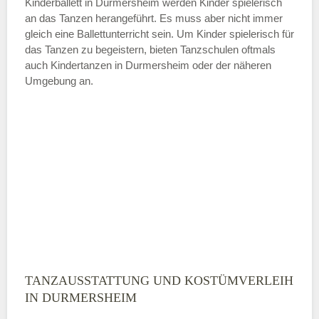
Kinderballett in Durmersheim werden Kinder spielerisch
an das Tanzen herangeführt. Es muss aber nicht immer
Samstag
gleich eine Ballettunterricht sein. Um Kinder spielerisch für
das Tanzen zu begeistern, bieten Tanzschulen oftmals
auch Kindertanzen in Durmersheim oder der näheren
—
Umgebung an.
ÖFFNUNGSZEITEN HINZUFÜGEN
Sonntag
Mit Absenden der Daten akzeptiere
ich die
AGB`s
.
ABSENDEN
TANZAUSSTATTUNG UND KOSTÜMVERLEIH
IN DURMERSHEIM