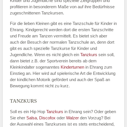
Kinder und Jugendliche sind spezielle Zielgruppen und
profitieren in besonderem Maße von auf ihre Bedürfnisse
zugeschnittenen Tanzkursen.
E-Mail
*
Für die lieben Kleinen gibt es eine Tanzschule für Kinder in
Ehrang. Kindgerecht werden dort die ersten Tanzschritte
und Freude am Tanzen vermittelt. Es bietet sich aber
auch der Besuch der normalen Tanzschule an, denn dort
gibt es auch spezielle Tanzkurse für Kinder und
Name der Tanzschule
*
Jugendliche. Wenn es nicht gleich ein
Tanzkurs
sein soll,
dann bietet z.B. der Sportverein bereits ab dem
Kleinkindalter sogenanntes
Kinderturnen
in Ehrang zum
Einstieg an. Hier wird auf spielerische Art die Entwicklung
Kontakt E-Mail
der kindlichen Motorik gefördert und auch der Spaß an
Bewegung kommt nicht zu kurz.
TANZKURS
Kontakt Telefonnummer
Soll es ein Hip Hop
Tanzkurs
in Ehrang sein? Oder geben
Sie eher
Salsa
,
Discofox
oder
Walzer
den Vorzug? Bei
der Auswahl eines Tanzkurses ist es stets entscheidend,