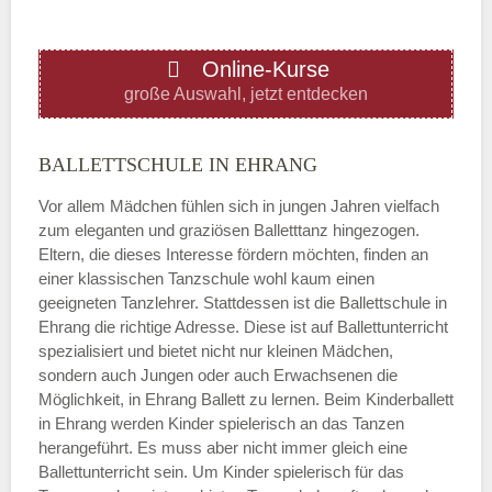
ÖFFNUNGSZEITEN HINZUFÜGEN
Online-Kurse
Donnerstag
große Auswahl, jetzt entdecken
—
BALLETTSCHULE IN EHRANG
Vor allem Mädchen fühlen sich in jungen Jahren vielfach
ÖFFNUNGSZEITEN HINZUFÜGEN
zum eleganten und graziösen Balletttanz hingezogen.
Eltern, die dieses Interesse fördern möchten, finden an
Freitag
einer klassischen Tanzschule wohl kaum einen
geeigneten Tanzlehrer. Stattdessen ist die Ballettschule in
Ehrang die richtige Adresse. Diese ist auf Ballettunterricht
—
spezialisiert und bietet nicht nur kleinen Mädchen,
sondern auch Jungen oder auch Erwachsenen die
Möglichkeit, in Ehrang Ballett zu lernen. Beim Kinderballett
ÖFFNUNGSZEITEN HINZUFÜGEN
in Ehrang werden Kinder spielerisch an das Tanzen
herangeführt. Es muss aber nicht immer gleich eine
Samstag
Ballettunterricht sein. Um Kinder spielerisch für das