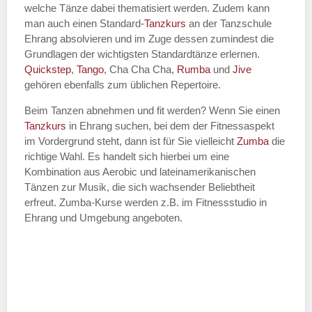
welche Tänze dabei thematisiert werden. Zudem kann
Name des Tanzkurs
*
man auch einen Standard-
Tanzkurs
an der Tanzschule
Ehrang absolvieren und im Zuge dessen zumindest die
Grundlagen der wichtigsten Standardtänze erlernen.
Quickstep
,
Tango
, Cha Cha Cha,
Rumba
und
Jive
gehören ebenfalls zum üblichen Repertoire.
Tanzart
*
Beim Tanzen abnehmen und fit werden? Wenn Sie einen
Tanzkurs
in Ehrang suchen, bei dem der Fitnessaspekt
im Vordergrund steht, dann ist für Sie vielleicht
Zumba
die
richtige Wahl. Es handelt sich hierbei um eine
Kombination aus Aerobic und lateinamerikanischen
Tänzen zur Musik, die sich wachsender Beliebtheit
erfreut. Zumba-Kurse werden z.B. im Fitnessstudio in
Ehrang und Umgebung angeboten.
Mit Absenden der Daten akzeptiere
ich die
AGB`s
.
ABSENDEN