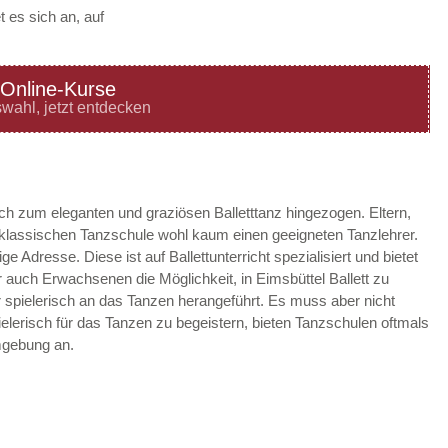
 es sich an, auf
Online-Kurse
—
ÖFFNUNGSZEITEN
wahl, jetzt entdecken
HINZUFÜGEN
—
ÖFFNUNGSZEITEN
ach zum eleganten und graziösen Balletttanz hingezogen. Eltern,
r klassischen Tanzschule wohl kaum einen geeigneten Tanzlehrer.
HINZUFÜGEN
ige Adresse. Diese ist auf Ballettunterricht spezialisiert und bietet
auch Erwachsenen die Möglichkeit, in Eimsbüttel Ballett zu
—
ÖFFNUNGSZEITEN
r spielerisch an das Tanzen herangeführt. Es muss aber nicht
ielerisch für das Tanzen zu begeistern, bieten Tanzschulen oftmals
HINZUFÜGEN
mgebung an.
—
ÖFFNUNGSZEITEN
HINZUFÜGEN