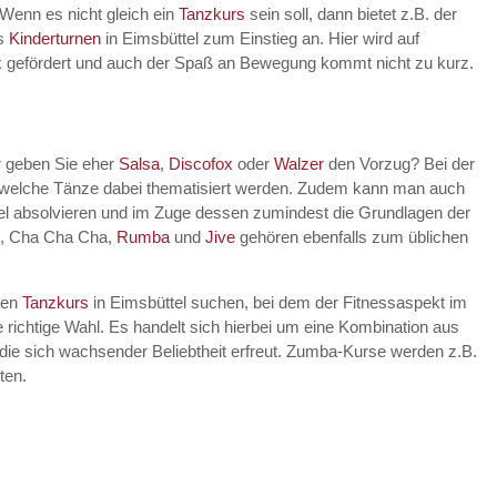
 Wenn es nicht gleich ein
Tanzkurs
sein soll, dann bietet z.B. der
es
Kinderturnen
in Eimsbüttel zum Einstieg an. Hier wird auf
rik gefördert und auch der Spaß an Bewegung kommt nicht zu kurz.
r geben Sie eher
Salsa
,
Discofox
oder
Walzer
den Vorzug? Bei der
, welche Tänze dabei thematisiert werden. Zudem kann man auch
el absolvieren und im Zuge dessen zumindest die Grundlagen der
, Cha Cha Cha,
Rumba
und
Jive
gehören ebenfalls zum üblichen
nen
Tanzkurs
in Eimsbüttel suchen, bei dem der Fitnessaspekt im
 richtige Wahl. Es handelt sich hierbei um eine Kombination aus
die sich wachsender Beliebtheit erfreut. Zumba-Kurse werden z.B.
ten.