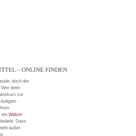
TTEL – ONLINE FINDEN
reude, doch der
. Wer beim
Tanzkurs zur
Bräutigam
ihren
r ein
Walzer
beliebt. Dass
steht außer
ür