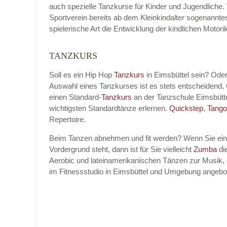
auch spezielle Tanzkurse für Kinder und Jugendliche.
Sportverein bereits ab dem Kleinkindalter sogenannt
spielerische Art die Entwicklung der kindlichen Moto
TANZKURS
Name der Tanzschule
*
Soll es ein Hip Hop
Tanzkurs
in Eimsbüttel sein? Ode
Auswahl eines Tanzkurses ist es stets entscheidend
einen Standard-
Tanzkurs
an der Tanzschule Eimsbütt
Kontakt E-Mail
wichtigsten Standardtänze erlernen.
Quickstep
,
Tango
Repertoire.
Beim Tanzen abnehmen und fit werden? Wenn Sie ei
Vordergrund steht, dann ist für Sie vielleicht
Zumba
die
Kontakt Telefonnummer
Aerobic und lateinamerikanischen Tänzen zur Musik, 
im Fitnessstudio in Eimsbüttel und Umgebung angebo
Name des Tanzkurs
*