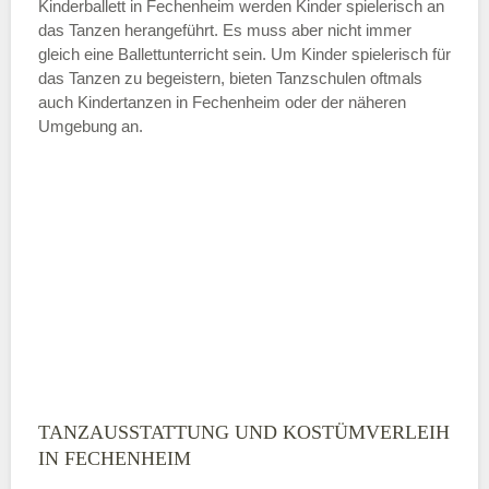
Kinderballett in Fechenheim werden Kinder spielerisch an
das Tanzen herangeführt. Es muss aber nicht immer
Samstag
gleich eine Ballettunterricht sein. Um Kinder spielerisch für
das Tanzen zu begeistern, bieten Tanzschulen oftmals
auch Kindertanzen in Fechenheim oder der näheren
—
Umgebung an.
ÖFFNUNGSZEITEN HINZUFÜGEN
Sonntag
Mit Absenden der Daten akzeptiere
ich die
AGB`s
.
ABSENDEN
TANZAUSSTATTUNG UND KOSTÜMVERLEIH
IN FECHENHEIM