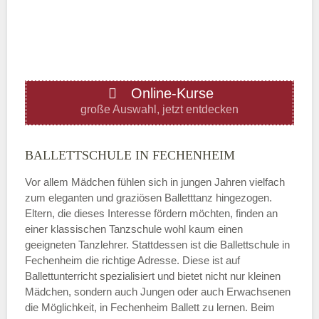
—
ÖFFNUNGSZEITEN HINZUFÜGEN
Online-Kurse
Donnerstag
große Auswahl, jetzt entdecken
—
BALLETTSCHULE IN FECHENHEIM
Vor allem Mädchen fühlen sich in jungen Jahren vielfach
ÖFFNUNGSZEITEN HINZUFÜGEN
zum eleganten und graziösen Balletttanz hingezogen.
Eltern, die dieses Interesse fördern möchten, finden an
Freitag
einer klassischen Tanzschule wohl kaum einen
geeigneten Tanzlehrer. Stattdessen ist die Ballettschule in
Fechenheim die richtige Adresse. Diese ist auf
—
Ballettunterricht spezialisiert und bietet nicht nur kleinen
Mädchen, sondern auch Jungen oder auch Erwachsenen
die Möglichkeit, in Fechenheim Ballett zu lernen. Beim
ÖFFNUNGSZEITEN HINZUFÜGEN