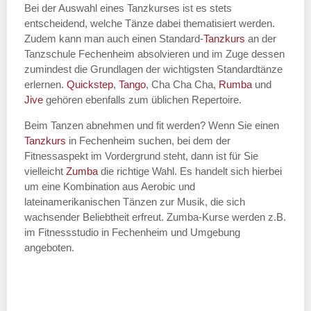
Bei der Auswahl eines Tanzkurses ist es stets
entscheidend, welche Tänze dabei thematisiert werden.
Name des Tanzkurs
*
Zudem kann man auch einen Standard-
Tanzkurs
an der
Tanzschule Fechenheim absolvieren und im Zuge dessen
zumindest die Grundlagen der wichtigsten Standardtänze
erlernen.
Quickstep
,
Tango
, Cha Cha Cha,
Rumba
und
Jive
gehören ebenfalls zum üblichen Repertoire.
Tanzart
*
Beim Tanzen abnehmen und fit werden? Wenn Sie einen
Tanzkurs
in Fechenheim suchen, bei dem der
Fitnessaspekt im Vordergrund steht, dann ist für Sie
vielleicht
Zumba
die richtige Wahl. Es handelt sich hierbei
um eine Kombination aus Aerobic und
lateinamerikanischen Tänzen zur Musik, die sich
wachsender Beliebtheit erfreut. Zumba-Kurse werden z.B.
im Fitnessstudio in Fechenheim und Umgebung
angeboten.
Mit Absenden der Daten akzeptiere
ich die
AGB`s
.