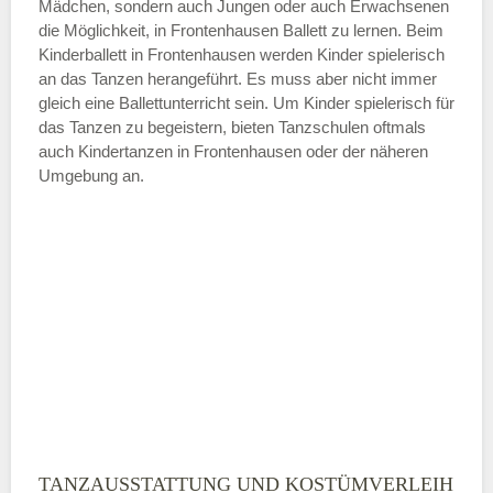
Mädchen, sondern auch Jungen oder auch Erwachsenen
die Möglichkeit, in Frontenhausen Ballett zu lernen. Beim
ÖFFNUNGSZEITEN HINZUFÜGEN
Kinderballett in Frontenhausen werden Kinder spielerisch
an das Tanzen herangeführt. Es muss aber nicht immer
Samstag
gleich eine Ballettunterricht sein. Um Kinder spielerisch für
das Tanzen zu begeistern, bieten Tanzschulen oftmals
auch Kindertanzen in Frontenhausen oder der näheren
—
Umgebung an.
ÖFFNUNGSZEITEN HINZUFÜGEN
Sonntag
Mit Absenden der Daten akzeptiere
ich die
AGB`s
.
ABSENDEN
TANZAUSSTATTUNG UND KOSTÜMVERLEIH