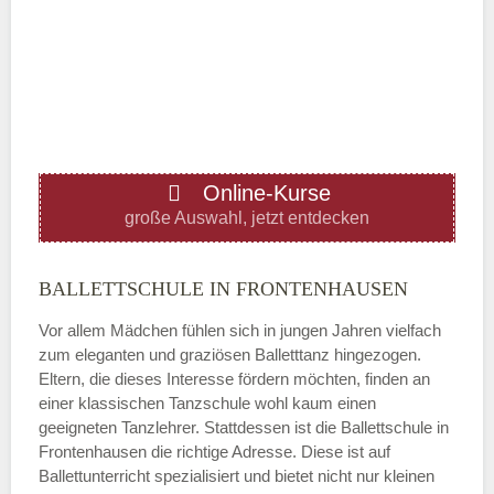
Mittwoch
—
ÖFFNUNGSZEITEN HINZUFÜGEN
Online-Kurse
Donnerstag
große Auswahl, jetzt entdecken
—
BALLETTSCHULE IN FRONTENHAUSEN
Vor allem Mädchen fühlen sich in jungen Jahren vielfach
ÖFFNUNGSZEITEN HINZUFÜGEN
zum eleganten und graziösen Balletttanz hingezogen.
Eltern, die dieses Interesse fördern möchten, finden an
Freitag
einer klassischen Tanzschule wohl kaum einen
geeigneten Tanzlehrer. Stattdessen ist die Ballettschule in
Frontenhausen die richtige Adresse. Diese ist auf
—
Ballettunterricht spezialisiert und bietet nicht nur kleinen