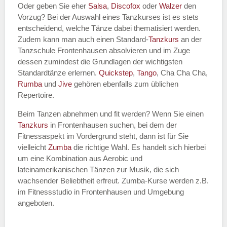
Oder geben Sie eher
Salsa
,
Discofox
oder
Walzer
den
Vorzug? Bei der Auswahl eines Tanzkurses ist es stets
Name des Tanzkurs
*
entscheidend, welche Tänze dabei thematisiert werden.
Zudem kann man auch einen Standard-
Tanzkurs
an der
Tanzschule Frontenhausen absolvieren und im Zuge
dessen zumindest die Grundlagen der wichtigsten
Standardtänze erlernen.
Quickstep
,
Tango
, Cha Cha Cha,
Tanzart
*
Rumba
und
Jive
gehören ebenfalls zum üblichen
Repertoire.
Beim Tanzen abnehmen und fit werden? Wenn Sie einen
Tanzkurs
in Frontenhausen suchen, bei dem der
Fitnessaspekt im Vordergrund steht, dann ist für Sie
vielleicht
Zumba
die richtige Wahl. Es handelt sich hierbei
um eine Kombination aus Aerobic und
lateinamerikanischen Tänzen zur Musik, die sich
wachsender Beliebtheit erfreut. Zumba-Kurse werden z.B.
Mit Absenden der Daten akzeptiere
im Fitnessstudio in Frontenhausen und Umgebung
ich die
AGB`s
.
angeboten.