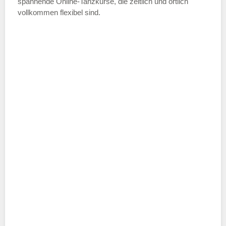
spannende Online-Tanzkurse, die zeitlich und örtlich
vollkommen flexibel sind.
Name der Tanzschule
*
Adresse
*
Telefonnummer
E-Mail-Adresse