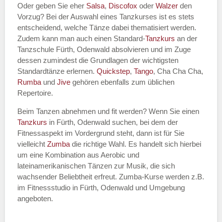
Oder geben Sie eher
Salsa
,
Discofox
oder
Walzer
den
Vorzug? Bei der Auswahl eines Tanzkurses ist es stets
entscheidend, welche Tänze dabei thematisiert werden.
Name des Tanzkurs
*
Zudem kann man auch einen Standard-
Tanzkurs
an der
Tanzschule Fürth, Odenwald absolvieren und im Zuge
dessen zumindest die Grundlagen der wichtigsten
Standardtänze erlernen.
Quickstep
,
Tango
, Cha Cha Cha,
Rumba
und
Jive
gehören ebenfalls zum üblichen
Tanzart
*
Repertoire.
Beim Tanzen abnehmen und fit werden? Wenn Sie einen
Tanzkurs
in Fürth, Odenwald suchen, bei dem der
Fitnessaspekt im Vordergrund steht, dann ist für Sie
vielleicht
Zumba
die richtige Wahl. Es handelt sich hierbei
um eine Kombination aus Aerobic und
lateinamerikanischen Tänzen zur Musik, die sich
wachsender Beliebtheit erfreut. Zumba-Kurse werden z.B.
im Fitnessstudio in Fürth, Odenwald und Umgebung
Mit Absenden der Daten akzeptiere
angeboten.
ich die
AGB`s
.