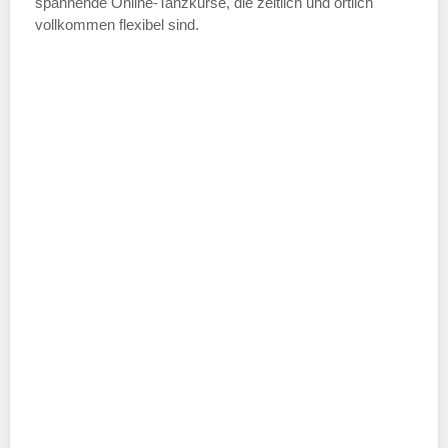
spannende Online-Tanzkurse, die zeitlich und örtlich
vollkommen flexibel sind.
Name der Tanzschule
*
Adresse
*
Telefonnummer
E-Mail-Adresse