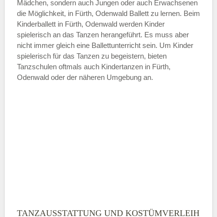
Mädchen, sondern auch Jungen oder auch Erwachsenen
die Möglichkeit, in Fürth, Odenwald Ballett zu lernen. Beim
ÖFFNUNGSZEITEN HINZUFÜGEN
Kinderballett in Fürth, Odenwald werden Kinder
spielerisch an das Tanzen herangeführt. Es muss aber
Samstag
nicht immer gleich eine Ballettunterricht sein. Um Kinder
spielerisch für das Tanzen zu begeistern, bieten
Tanzschulen oftmals auch Kindertanzen in Fürth,
—
Odenwald oder der näheren Umgebung an.
ÖFFNUNGSZEITEN HINZUFÜGEN
Sonntag
Mit Absenden der Daten akzeptiere
ich die
AGB`s
.
ABSENDEN
TANZAUSSTATTUNG UND KOSTÜMVERLEIH