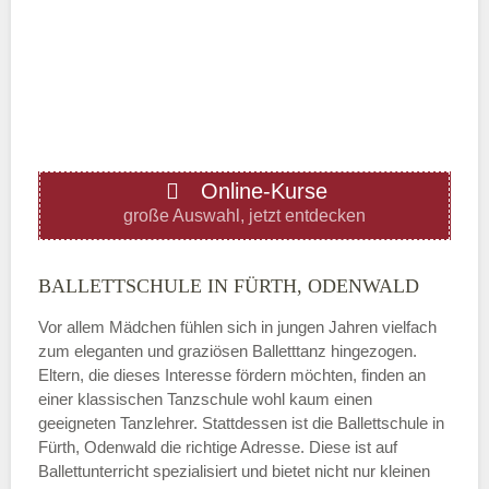
Mittwoch
—
ÖFFNUNGSZEITEN HINZUFÜGEN
Online-Kurse
Donnerstag
große Auswahl, jetzt entdecken
—
BALLETTSCHULE IN FÜRTH, ODENWALD
Vor allem Mädchen fühlen sich in jungen Jahren vielfach
ÖFFNUNGSZEITEN HINZUFÜGEN
zum eleganten und graziösen Balletttanz hingezogen.
Eltern, die dieses Interesse fördern möchten, finden an
Freitag
einer klassischen Tanzschule wohl kaum einen
geeigneten Tanzlehrer. Stattdessen ist die Ballettschule in
Fürth, Odenwald die richtige Adresse. Diese ist auf
—
Ballettunterricht spezialisiert und bietet nicht nur kleinen