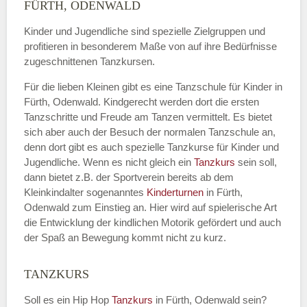
Name
*
FÜRTH, ODENWALD
Kinder und Jugendliche sind spezielle Zielgruppen und
profitieren in besonderem Maße von auf ihre Bedürfnisse
zugeschnittenen Tanzkursen.
E-Mail
*
Für die lieben Kleinen gibt es eine Tanzschule für Kinder in
Fürth, Odenwald. Kindgerecht werden dort die ersten
Tanzschritte und Freude am Tanzen vermittelt. Es bietet
sich aber auch der Besuch der normalen Tanzschule an,
denn dort gibt es auch spezielle Tanzkurse für Kinder und
Name der Tanzschule
*
Jugendliche. Wenn es nicht gleich ein
Tanzkurs
sein soll,
dann bietet z.B. der Sportverein bereits ab dem
Kleinkindalter sogenanntes
Kinderturnen
in Fürth,
Odenwald zum Einstieg an. Hier wird auf spielerische Art
Kontakt E-Mail
die Entwicklung der kindlichen Motorik gefördert und auch
der Spaß an Bewegung kommt nicht zu kurz.
TANZKURS
Kontakt Telefonnummer
Soll es ein Hip Hop
Tanzkurs
in Fürth, Odenwald sein?