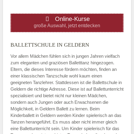
ÖFFNUNGSZEITEN HINZUFÜGEN
Online-Kurse
Donnerstag
große Auswahl, jetzt entdecken
—
BALLETTSCHULE IN GELDERN
Vor allem Mädchen fühlen sich in jungen Jahren vielfach
ÖFFNUNGSZEITEN HINZUFÜGEN
zum eleganten und graziösen Balletttanz hingezogen.
Eltern, die dieses Interesse fördern möchten, finden an
Freitag
einer klassischen Tanzschule wohl kaum einen
geeigneten Tanzlehrer. Stattdessen ist die Ballettschule in
Geldern die richtige Adresse. Diese ist auf Ballettunterricht
—
spezialisiert und bietet nicht nur kleinen Mädchen,
sondern auch Jungen oder auch Erwachsenen die
Möglichkeit, in Geldern Ballett zu lernen. Beim
ÖFFNUNGSZEITEN HINZUFÜGEN
Kinderballett in Geldern werden Kinder spielerisch an das
Tanzen herangeführt. Es muss aber nicht immer gleich
Samstag
eine Ballettunterricht sein. Um Kinder spielerisch für das