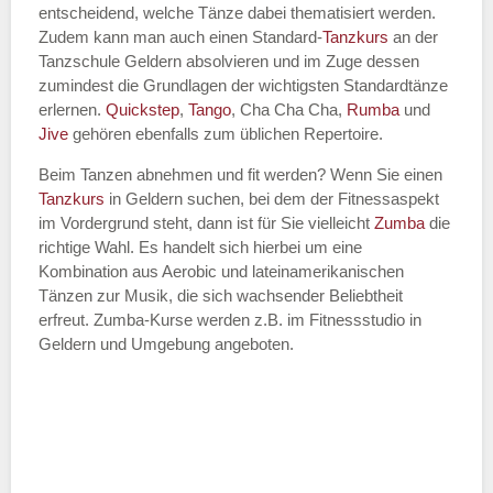
entscheidend, welche Tänze dabei thematisiert werden.
Name des Tanzkurs
*
Zudem kann man auch einen Standard-
Tanzkurs
an der
Tanzschule Geldern absolvieren und im Zuge dessen
zumindest die Grundlagen der wichtigsten Standardtänze
erlernen.
Quickstep
,
Tango
, Cha Cha Cha,
Rumba
und
Jive
gehören ebenfalls zum üblichen Repertoire.
Tanzart
*
Beim Tanzen abnehmen und fit werden? Wenn Sie einen
Tanzkurs
in Geldern suchen, bei dem der Fitnessaspekt
im Vordergrund steht, dann ist für Sie vielleicht
Zumba
die
richtige Wahl. Es handelt sich hierbei um eine
Kombination aus Aerobic und lateinamerikanischen
Tänzen zur Musik, die sich wachsender Beliebtheit
erfreut. Zumba-Kurse werden z.B. im Fitnessstudio in
Geldern und Umgebung angeboten.
Mit Absenden der Daten akzeptiere
ich die
AGB`s
.
ABSENDEN