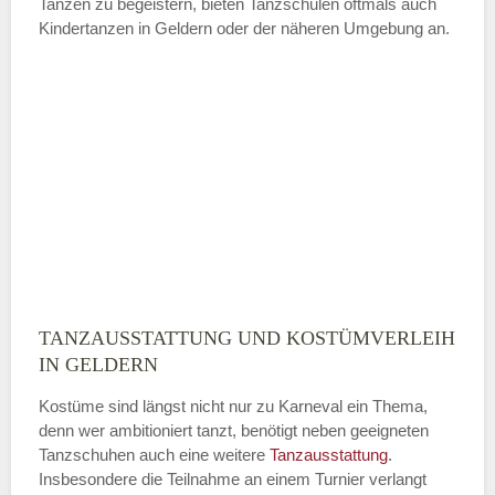
Tanzen zu begeistern, bieten Tanzschulen oftmals auch
Kindertanzen in Geldern oder der näheren Umgebung an.
—
ÖFFNUNGSZEITEN HINZUFÜGEN
Sonntag
Mit Absenden der Daten akzeptiere
ich die
AGB`s
.
TANZAUSSTATTUNG UND KOSTÜMVERLEIH
ABSENDEN
IN GELDERN
Kostüme sind längst nicht nur zu Karneval ein Thema,
denn wer ambitioniert tanzt, benötigt neben geeigneten
Tanzschuhen auch eine weitere
Tanzausstattung
.
Insbesondere die Teilnahme an einem Turnier verlangt