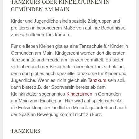
TANZKURS ODER KINDERTURNEN IN
Name
*
GEMÜNDEN AM MAIN
Kinder und Jugendliche sind spezielle Zielgruppen und
profitieren in besonderem Maße von auf ihre Bedürfnisse
zugeschnittenen Tanzkursen.
E-Mail
*
Für die lieben Kleinen gibt es eine Tanzschule für Kinder in
Gemünden am Main. Kindgerecht werden dort die ersten
Tanzschritte und Freude am Tanzen vermittelt. Es bietet
sich aber auch der Besuch der normalen Tanzschule an,
denn dort gibt es auch spezielle Tanzkurse für Kinder und
Name der Tanzschule
*
Jugendliche. Wenn es nicht gleich ein
Tanzkurs
sein soll,
dann bietet z.B. der Sportverein bereits ab dem
Kleinkindalter sogenanntes
Kinderturnen
in Gemünden
am Main zum Einstieg an. Hier wird auf spielerische Art
Kontakt E-Mail
die Entwicklung der kindlichen Motorik gefördert und auch
der Spaß an Bewegung kommt nicht zu kurz.
TANZKURS
Kontakt Telefonnummer