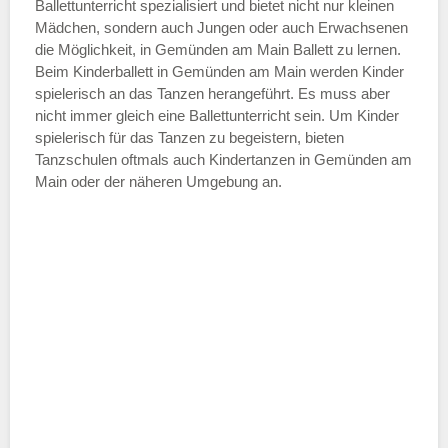
—
Ballettunterricht spezialisiert und bietet nicht nur kleinen
Mädchen, sondern auch Jungen oder auch Erwachsenen
die Möglichkeit, in Gemünden am Main Ballett zu lernen.
ÖFFNUNGSZEITEN HINZUFÜGEN
Beim Kinderballett in Gemünden am Main werden Kinder
spielerisch an das Tanzen herangeführt. Es muss aber
Samstag
nicht immer gleich eine Ballettunterricht sein. Um Kinder
spielerisch für das Tanzen zu begeistern, bieten
Tanzschulen oftmals auch Kindertanzen in Gemünden am
—
Main oder der näheren Umgebung an.
ÖFFNUNGSZEITEN HINZUFÜGEN
Sonntag
Mit Absenden der Daten akzeptiere
ich die
AGB`s
.
ABSENDEN