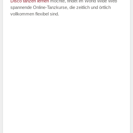
Disco
tanzen lernen
möchte, findet im World Wide Web
spannende Online-Tanzkurse, die zeitlich und örtlich
vollkommen flexibel sind.
Name der Tanzschule
*
Adresse
*
Telefonnummer
E-Mail-Adresse