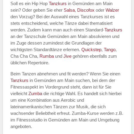
Soll es ein Hip Hop
Tanzkurs
in Gemünden am Main
sein? Oder geben Sie eher
Salsa
,
Discofox
oder
Walzer
den Vorzug? Bei der Auswahl eines Tanzkurses ist es
stets entscheidend, welche Tänze dabei thematisiert
Name des Tanzkurs
*
werden. Zudem kann man auch einen Standard-
Tanzkurs
an der Tanzschule Gemünden am Main absolvieren und
im Zuge dessen zumindest die Grundlagen der
wichtigsten Standardtänze erlernen.
Quickstep
,
Tango
,
Cha Cha Cha,
Rumba
und
Jive
gehören ebenfalls zum
Tanzart
*
üblichen Repertoire.
Beim Tanzen abnehmen und fit werden? Wenn Sie einen
Tanzkurs
in Gemünden am Main suchen, bei dem der
Fitnessaspekt im Vordergrund steht, dann ist für Sie
vielleicht
Zumba
die richtige Wahl. Es handelt sich hierbei
um eine Kombination aus Aerobic und
lateinamerikanischen Tänzen zur Musik, die sich
wachsender Beliebtheit erfreut. Zumba-Kurse werden z.B.
im Fitnessstudio in Gemünden am Main und Umgebung
Mit Absenden der Daten akzeptiere
angeboten.
ich die
AGB`s
.