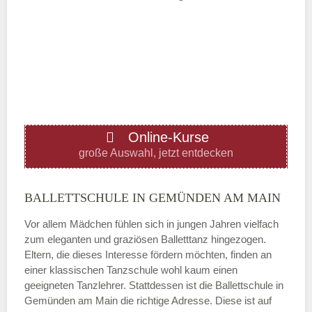
Mittwoch
—
ÖFFNUNGSZEITEN HINZUFÜGEN
Online-Kurse
Donnerstag
große Auswahl, jetzt entdecken
—
BALLETTSCHULE IN GEMÜNDEN AM MAIN
Vor allem Mädchen fühlen sich in jungen Jahren vielfach
ÖFFNUNGSZEITEN HINZUFÜGEN
zum eleganten und graziösen Balletttanz hingezogen.
Eltern, die dieses Interesse fördern möchten, finden an
Freitag
einer klassischen Tanzschule wohl kaum einen
geeigneten Tanzlehrer. Stattdessen ist die Ballettschule in
Gemünden am Main die richtige Adresse. Diese ist auf