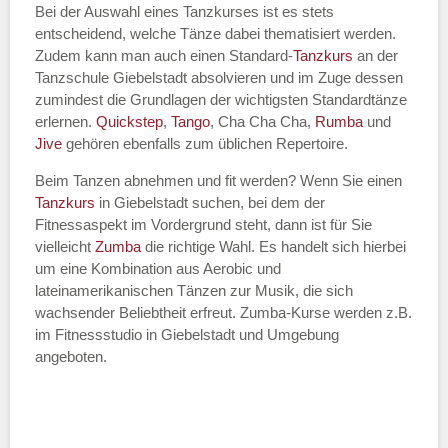
Bei der Auswahl eines Tanzkurses ist es stets
entscheidend, welche Tänze dabei thematisiert werden.
Name des Tanzkurs
*
Zudem kann man auch einen Standard-
Tanzkurs
an der
Tanzschule Giebelstadt absolvieren und im Zuge dessen
zumindest die Grundlagen der wichtigsten Standardtänze
erlernen.
Quickstep
,
Tango
, Cha Cha Cha,
Rumba
und
Jive
gehören ebenfalls zum üblichen Repertoire.
Tanzart
*
Beim Tanzen abnehmen und fit werden? Wenn Sie einen
Tanzkurs
in Giebelstadt suchen, bei dem der
Fitnessaspekt im Vordergrund steht, dann ist für Sie
vielleicht
Zumba
die richtige Wahl. Es handelt sich hierbei
um eine Kombination aus Aerobic und
lateinamerikanischen Tänzen zur Musik, die sich
wachsender Beliebtheit erfreut. Zumba-Kurse werden z.B.
im Fitnessstudio in Giebelstadt und Umgebung
angeboten.
Mit Absenden der Daten akzeptiere
ich die
AGB`s
.