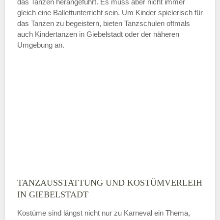
das Tanzen herangeführt. Es muss aber nicht immer
Samstag
gleich eine Ballettunterricht sein. Um Kinder spielerisch für
das Tanzen zu begeistern, bieten Tanzschulen oftmals
auch Kindertanzen in Giebelstadt oder der näheren
—
Umgebung an.
ÖFFNUNGSZEITEN HINZUFÜGEN
Sonntag
Mit Absenden der Daten akzeptiere
ich die
AGB`s
.
ABSENDEN
TANZAUSSTATTUNG UND KOSTÜMVERLEIH
IN GIEBELSTADT
Kostüme sind längst nicht nur zu Karneval ein Thema,