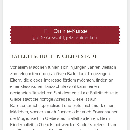
—
ÖFFNUNGSZEITEN HINZUFÜGEN
Online-Kurse
Donnerstag
große Auswahl, jetzt entdecken
—
BALLETTSCHULE IN GIEBELSTADT
Vor allem Mädchen fühlen sich in jungen Jahren vielfach
ÖFFNUNGSZEITEN HINZUFÜGEN
zum eleganten und graziösen Balletttanz hingezogen.
Eltern, die dieses Interesse fördern möchten, finden an
Freitag
einer klassischen Tanzschule wohl kaum einen
geeigneten Tanzlehrer. Stattdessen ist die Ballettschule in
Giebelstadt die richtige Adresse. Diese ist auf
—
Ballettunterricht spezialisiert und bietet nicht nur kleinen
Mädchen, sondern auch Jungen oder auch Erwachsenen
die Möglichkeit, in Giebelstadt Ballett zu lernen. Beim
ÖFFNUNGSZEITEN HINZUFÜGEN
Kinderballett in Giebelstadt werden Kinder spielerisch an