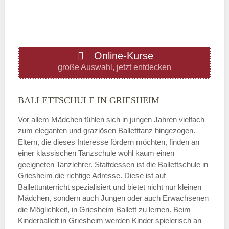
—
ÖFFNUNGSZEITEN HINZUFÜGEN
Online-Kurse
Donnerstag
große Auswahl, jetzt entdecken
—
BALLETTSCHULE IN GRIESHEIM
Vor allem Mädchen fühlen sich in jungen Jahren vielfach
ÖFFNUNGSZEITEN HINZUFÜGEN
zum eleganten und graziösen Balletttanz hingezogen.
Eltern, die dieses Interesse fördern möchten, finden an
Freitag
einer klassischen Tanzschule wohl kaum einen
geeigneten Tanzlehrer. Stattdessen ist die Ballettschule in
Griesheim die richtige Adresse. Diese ist auf
—
Ballettunterricht spezialisiert und bietet nicht nur kleinen
Mädchen, sondern auch Jungen oder auch Erwachsenen
die Möglichkeit, in Griesheim Ballett zu lernen. Beim
ÖFFNUNGSZEITEN HINZUFÜGEN
Kinderballett in Griesheim werden Kinder spielerisch an