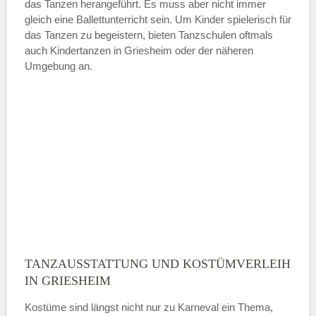
das Tanzen herangeführt. Es muss aber nicht immer
Samstag
gleich eine Ballettunterricht sein. Um Kinder spielerisch für
das Tanzen zu begeistern, bieten Tanzschulen oftmals
auch Kindertanzen in Griesheim oder der näheren
—
Umgebung an.
ÖFFNUNGSZEITEN HINZUFÜGEN
Sonntag
Mit Absenden der Daten akzeptiere
ich die
AGB`s
.
ABSENDEN
TANZAUSSTATTUNG UND KOSTÜMVERLEIH
IN GRIESHEIM
Kostüme sind längst nicht nur zu Karneval ein Thema,