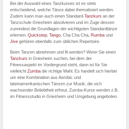
Bei der Auswahl eines Tanzkurses ist es stets
entscheidend, welche Tänze dabei thematisiert werden.
Name des Tanzkurs
*
Zudem kann man auch einen Standard-
Tanzkurs
an der
Tanzschule Griesheim absolvieren und im Zuge dessen
zumindest die Grundlagen der wichtigsten Standardtänze
erlernen.
Quickstep
,
Tango
, Cha Cha Cha,
Rumba
und
Jive
gehören ebenfalls zum üblichen Repertoire.
Tanzart
*
Beim Tanzen abnehmen und fit werden? Wenn Sie einen
Tanzkurs
in Griesheim suchen, bei dem der
Fitnessaspekt im Vordergrund steht, dann ist für Sie
vielleicht
Zumba
die richtige Wahl. Es handelt sich hierbei
um eine Kombination aus Aerobic und
lateinamerikanischen Tänzen zur Musik, die sich
wachsender Beliebtheit erfreut. Zumba-Kurse werden z.B.
im Fitnessstudio in Griesheim und Umgebung angeboten.
Mit Absenden der Daten akzeptiere
ich die
AGB`s
.