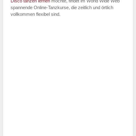
Disco
tanzen lernen
möchte, findet im World Wide Web
spannende Online-Tanzkurse, die zeitlich und örtlich
vollkommen flexibel sind.
Name der Tanzschule
*
Adresse
*
Telefonnummer
E-Mail-Adresse