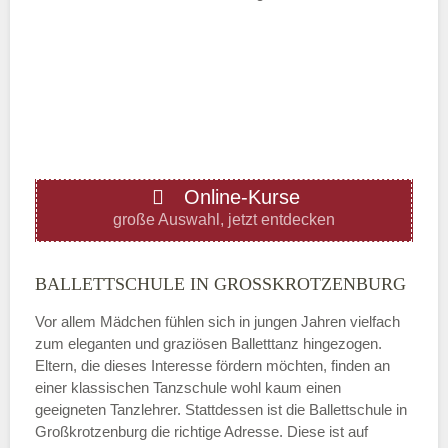
Mittwoch
—
ÖFFNUNGSZEITEN HINZUFÜGEN
Online-Kurse
Donnerstag
große Auswahl, jetzt entdecken
—
BALLETTSCHULE IN GROSSKROTZENBURG
Vor allem Mädchen fühlen sich in jungen Jahren vielfach
ÖFFNUNGSZEITEN HINZUFÜGEN
zum eleganten und graziösen Balletttanz hingezogen.
Eltern, die dieses Interesse fördern möchten, finden an
Freitag
einer klassischen Tanzschule wohl kaum einen
geeigneten Tanzlehrer. Stattdessen ist die Ballettschule in
Großkrotzenburg die richtige Adresse. Diese ist auf