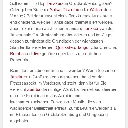
Soll es ein Hip Hop
Tanzkurs
in Großkrotzenburg sein?
Oder geben Sie eher
Salsa
,
Discofox
oder
Walzer
den
Vorzug? Bei der Auswahl eines Tanzkurses ist es stets
Name des Tanzkurs
*
entscheidend, welche Tänze dabei thematisiert werden.
Zudem kann man auch einen Standard-
Tanzkurs
an der
Tanzschule Großkrotzenburg absolvieren und im Zuge
dessen zumindest die Grundlagen der wichtigsten
Standardtänze erlernen.
Quickstep
,
Tango
, Cha Cha Cha,
Tanzart
*
Rumba
und
Jive
gehören ebenfalls zum üblichen
Repertoire.
Beim Tanzen abnehmen und fit werden? Wenn Sie einen
Tanzkurs
in Großkrotzenburg suchen, bei dem der
Fitnessaspekt im Vordergrund steht, dann ist für Sie
vielleicht
Zumba
die richtige Wahl. Es handelt sich hierbei
um eine Kombination aus Aerobic und
lateinamerikanischen Tänzen zur Musik, die sich
wachsender Beliebtheit erfreut. Zumba-Kurse werden z.B.
Mit Absenden der Daten akzeptiere
im Fitnessstudio in Großkrotzenburg und Umgebung
ich die
AGB`s
.
angeboten.