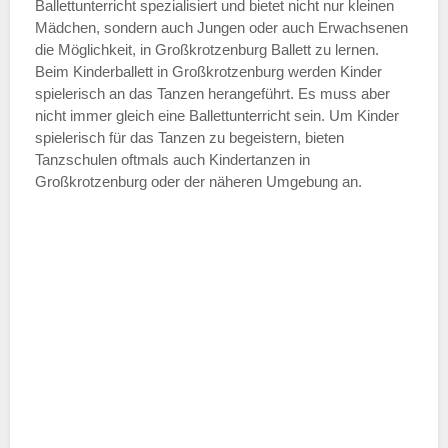
—
Ballettunterricht spezialisiert und bietet nicht nur kleinen
Mädchen, sondern auch Jungen oder auch Erwachsenen
die Möglichkeit, in Großkrotzenburg Ballett zu lernen.
ÖFFNUNGSZEITEN HINZUFÜGEN
Beim Kinderballett in Großkrotzenburg werden Kinder
spielerisch an das Tanzen herangeführt. Es muss aber
Samstag
nicht immer gleich eine Ballettunterricht sein. Um Kinder
spielerisch für das Tanzen zu begeistern, bieten
Tanzschulen oftmals auch Kindertanzen in
—
Großkrotzenburg oder der näheren Umgebung an.
ÖFFNUNGSZEITEN HINZUFÜGEN
Sonntag
Mit Absenden der Daten akzeptiere
ich die
AGB`s
.
ABSENDEN