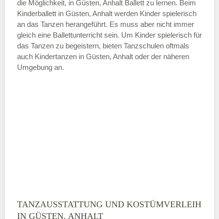
die Möglichkeit, in Güsten, Anhalt Ballett zu lernen. Beim
ÖFFNUNGSZEITEN HINZUFÜGEN
Kinderballett in Güsten, Anhalt werden Kinder spielerisch
an das Tanzen herangeführt. Es muss aber nicht immer
Samstag
gleich eine Ballettunterricht sein. Um Kinder spielerisch für
das Tanzen zu begeistern, bieten Tanzschulen oftmals
auch Kindertanzen in Güsten, Anhalt oder der näheren
—
Umgebung an.
ÖFFNUNGSZEITEN HINZUFÜGEN
Sonntag
Mit Absenden der Daten akzeptiere
ich die
AGB`s
.
ABSENDEN
TANZAUSSTATTUNG UND KOSTÜMVERLEIH
IN GÜSTEN, ANHALT