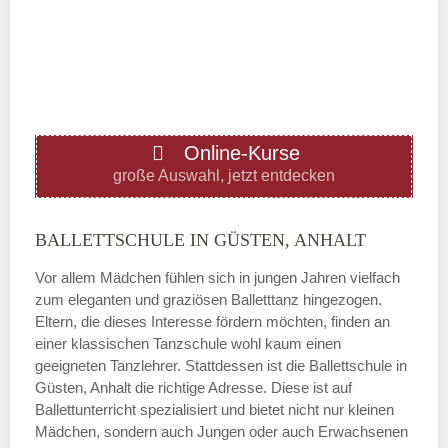
—
ÖFFNUNGSZEITEN HINZUFÜGEN
Online-Kurse
Donnerstag
große Auswahl, jetzt entdecken
—
BALLETTSCHULE IN GÜSTEN, ANHALT
Vor allem Mädchen fühlen sich in jungen Jahren vielfach
ÖFFNUNGSZEITEN HINZUFÜGEN
zum eleganten und graziösen Balletttanz hingezogen.
Eltern, die dieses Interesse fördern möchten, finden an
Freitag
einer klassischen Tanzschule wohl kaum einen
geeigneten Tanzlehrer. Stattdessen ist die Ballettschule in
Güsten, Anhalt die richtige Adresse. Diese ist auf
—
Ballettunterricht spezialisiert und bietet nicht nur kleinen
Mädchen, sondern auch Jungen oder auch Erwachsenen