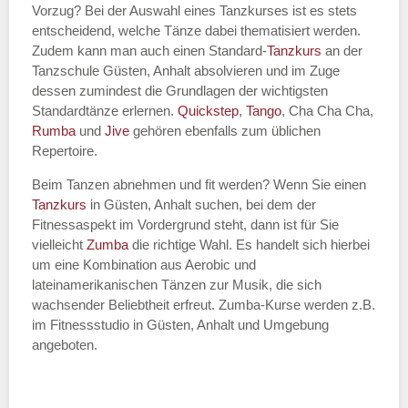
Vorzug? Bei der Auswahl eines Tanzkurses ist es stets
entscheidend, welche Tänze dabei thematisiert werden.
Name des Tanzkurs
*
Zudem kann man auch einen Standard-
Tanzkurs
an der
Tanzschule Güsten, Anhalt absolvieren und im Zuge
dessen zumindest die Grundlagen der wichtigsten
Standardtänze erlernen.
Quickstep
,
Tango
, Cha Cha Cha,
Rumba
und
Jive
gehören ebenfalls zum üblichen
Tanzart
*
Repertoire.
Beim Tanzen abnehmen und fit werden? Wenn Sie einen
Tanzkurs
in Güsten, Anhalt suchen, bei dem der
Fitnessaspekt im Vordergrund steht, dann ist für Sie
vielleicht
Zumba
die richtige Wahl. Es handelt sich hierbei
um eine Kombination aus Aerobic und
lateinamerikanischen Tänzen zur Musik, die sich
wachsender Beliebtheit erfreut. Zumba-Kurse werden z.B.
im Fitnessstudio in Güsten, Anhalt und Umgebung
Mit Absenden der Daten akzeptiere
angeboten.
ich die
AGB`s
.