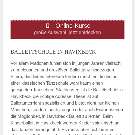
ÖFFNUNGSZEITEN HINZUFÜGEN
Online-Kurse
Donnerstag
große Auswahl, jetzt entdecken
—
BALLETTSCHULE IN HAVIXBECK
Vor allem Mädchen fühlen sich in jungen Jahren vielfach
ÖFFNUNGSZEITEN HINZUFÜGEN
zum eleganten und graziösen Balletttanz hingezogen.
Eltern, die dieses Interesse fördern möchten, finden an
Freitag
einer klassischen Tanzschule wohl kaum einen
geeigneten Tanzlehrer. Stattdessen ist die Ballettschule in
Havixbeck die richtige Adresse. Diese ist auf
—
Ballettunterricht spezialisiert und bietet nicht nur kleinen
Mädchen, sondern auch Jungen oder auch Erwachsenen
die Möglichkeit, in Havixbeck Ballett zu lernen. Beim
ÖFFNUNGSZEITEN HINZUFÜGEN
Kinderballett in Havixbeck werden Kinder spielerisch an
das Tanzen herangeführt. Es muss aber nicht immer
Samstag