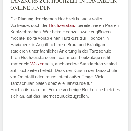
TANZKURS ZUR HOCHZEIT IN HAVIXBECK –
Montag
ONLINE FINDEN
Die Planung der eigenen Hochzeit ist stets voller
Vorfreude, doch der
Hochzeitstanz
bereitet vielen Paaren
—
Kopfzerbrechen. Wer beim Hochzeitswalzer glänzen
möchte, sollte vorab einen Tanzkurs zur Hochzeit in
ÖFFNUNGSZEITEN HINZUFÜGEN
Havixbeck in Angriff nehmen. Braut und Bräutigam
studieren unter fachlicher Anleitung in der Tanzschule
Dienstag
ihren Hochzeitstanz ein - das muss heutzutage nicht
immer ein
Walzer
sein, auch andere Standardtänze sind
auf Hochzeiten beliebt. Dass der Kurs in der Tanzschule
vor Ort stattfinden muss, steht außer Frage. Viele
—
Tanzschulen bieten spezielle Tanzkurse für
Hochzeitspaare an. Für die vorherige Recherche bietet es
ÖFFNUNGSZEITEN HINZUFÜGEN
sich an, auf das Internet zurückzugreifen.
Mittwoch
—