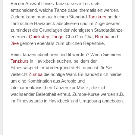
Bei der Auswahl eines Tanzkurses ist es stets
entscheidend, welche Tänze dabei thematisiert werden.
Name des Tanzkurs
*
Zudem kann man auch einen Standard-
Tanzkurs
an der
Tanzschule Havixbeck absolvieren und im Zuge dessen
zumindest die Grundlagen der wichtigsten Standardtänze
erlernen.
Quickstep
,
Tango
, Cha Cha Cha,
Rumba
und
Jive
gehören ebenfalls zum üblichen Repertoire.
Tanzart
*
Beim Tanzen abnehmen und fit werden? Wenn Sie einen
Tanzkurs
in Havixbeck suchen, bei dem der
Fitnessaspekt im Vordergrund steht, dann ist für Sie
vielleicht
Zumba
die richtige Wahl. Es handelt sich hierbei
um eine Kombination aus Aerobic und
lateinamerikanischen Tänzen zur Musik, die sich
wachsender Beliebtheit erfreut. Zumba-Kurse werden z.B.
im Fitnessstudio in Havixbeck und Umgebung angeboten.
Mit Absenden der Daten akzeptiere
ich die
AGB`s
.