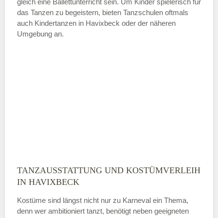
gleich eine Ballettunterricht sein. Um Kinder spielerisch für
das Tanzen zu begeistern, bieten Tanzschulen oftmals
auch Kindertanzen in Havixbeck oder der näheren
—
Umgebung an.
ÖFFNUNGSZEITEN HINZUFÜGEN
Sonntag
Mit Absenden der Daten akzeptiere
ich die
AGB`s
.
ABSENDEN
TANZAUSSTATTUNG UND KOSTÜMVERLEIH
IN HAVIXBECK
Kostüme sind längst nicht nur zu Karneval ein Thema,
denn wer ambitioniert tanzt, benötigt neben geeigneten