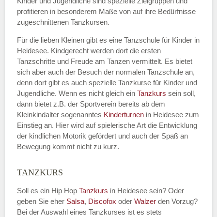
Kinder und Jugendliche sind spezielle Zielgruppen und
profitieren in besonderem Maße von auf ihre Bedürfnisse
zugeschnittenen Tanzkursen.
E-Mail
*
Für die lieben Kleinen gibt es eine Tanzschule für Kinder in
Heidesee. Kindgerecht werden dort die ersten
Tanzschritte und Freude am Tanzen vermittelt. Es bietet
sich aber auch der Besuch der normalen Tanzschule an,
denn dort gibt es auch spezielle Tanzkurse für Kinder und
Name der Tanzschule
*
Jugendliche. Wenn es nicht gleich ein
Tanzkurs
sein soll,
dann bietet z.B. der Sportverein bereits ab dem
Kleinkindalter sogenanntes
Kinderturnen
in Heidesee zum
Einstieg an. Hier wird auf spielerische Art die Entwicklung
Kontakt E-Mail
der kindlichen Motorik gefördert und auch der Spaß an
Bewegung kommt nicht zu kurz.
TANZKURS
Kontakt Telefonnummer
Soll es ein Hip Hop
Tanzkurs
in Heidesee sein? Oder
geben Sie eher
Salsa
,
Discofox
oder
Walzer
den Vorzug?
Bei der Auswahl eines Tanzkurses ist es stets