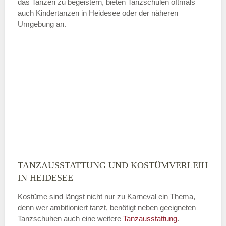
das Tanzen zu begeistern, bieten Tanzschulen oftmals
auch Kindertanzen in Heidesee oder der näheren
—
Umgebung an.
ÖFFNUNGSZEITEN HINZUFÜGEN
Sonntag
Mit Absenden der Daten akzeptiere
ich die
AGB`s
.
ABSENDEN
TANZAUSSTATTUNG UND KOSTÜMVERLEIH
IN HEIDESEE
Kostüme sind längst nicht nur zu Karneval ein Thema,
denn wer ambitioniert tanzt, benötigt neben geeigneten
Tanzschuhen auch eine weitere
Tanzausstattung
.