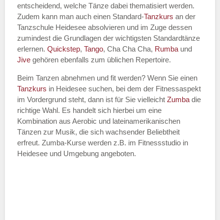
entscheidend, welche Tänze dabei thematisiert werden.
Name des Tanzkurs
*
Zudem kann man auch einen Standard-
Tanzkurs
an der
Tanzschule Heidesee absolvieren und im Zuge dessen
zumindest die Grundlagen der wichtigsten Standardtänze
erlernen.
Quickstep
,
Tango
, Cha Cha Cha,
Rumba
und
Jive
gehören ebenfalls zum üblichen Repertoire.
Tanzart
*
Beim Tanzen abnehmen und fit werden? Wenn Sie einen
Tanzkurs
in Heidesee suchen, bei dem der Fitnessaspekt
im Vordergrund steht, dann ist für Sie vielleicht
Zumba
die
richtige Wahl. Es handelt sich hierbei um eine
Kombination aus Aerobic und lateinamerikanischen
Tänzen zur Musik, die sich wachsender Beliebtheit
erfreut. Zumba-Kurse werden z.B. im Fitnessstudio in
Heidesee und Umgebung angeboten.
Mit Absenden der Daten akzeptiere
ich die
AGB`s
.
ABSENDEN