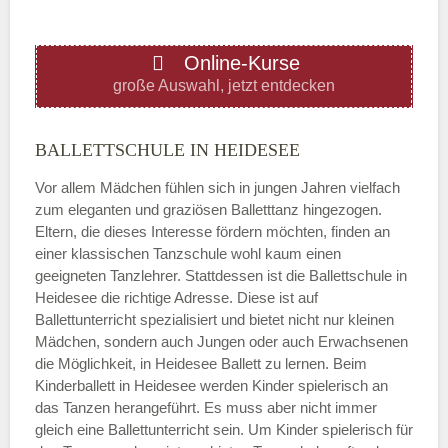
ÖFFNUNGSZEITEN HINZUFÜGEN
Online-Kurse
Donnerstag
große Auswahl, jetzt entdecken
—
BALLETTSCHULE IN HEIDESEE
Vor allem Mädchen fühlen sich in jungen Jahren vielfach
ÖFFNUNGSZEITEN HINZUFÜGEN
zum eleganten und graziösen Balletttanz hingezogen.
Eltern, die dieses Interesse fördern möchten, finden an
Freitag
einer klassischen Tanzschule wohl kaum einen
geeigneten Tanzlehrer. Stattdessen ist die Ballettschule in
Heidesee die richtige Adresse. Diese ist auf
—
Ballettunterricht spezialisiert und bietet nicht nur kleinen
Mädchen, sondern auch Jungen oder auch Erwachsenen
die Möglichkeit, in Heidesee Ballett zu lernen. Beim
ÖFFNUNGSZEITEN HINZUFÜGEN
Kinderballett in Heidesee werden Kinder spielerisch an
das Tanzen herangeführt. Es muss aber nicht immer
Samstag
gleich eine Ballettunterricht sein. Um Kinder spielerisch für