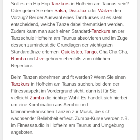
Soll es ein Hip Hop
Tanzkurs
in Hofheim am Taunus sein?
Oder geben Sie eher
Salsa
,
Discofox
oder
Walzer
den
Vorzug? Bei der Auswahl eines Tanzkurses ist es stets
entscheidend, welche Tänze dabei thematisiert werden.
Name des Tanzkurs
*
Zudem kann man auch einen Standard-
Tanzkurs
an der
Tanzschule Hofheim am Taunus absolvieren und im Zuge
dessen zumindest die Grundlagen der wichtigsten
Standardtänze erlernen.
Quickstep
,
Tango
, Cha Cha Cha,
Rumba
und
Jive
gehören ebenfalls zum üblichen
Tanzart
*
Repertoire.
Beim Tanzen abnehmen und fit werden? Wenn Sie einen
Tanzkurs
in Hofheim am Taunus suchen, bei dem der
Fitnessaspekt im Vordergrund steht, dann ist für Sie
vielleicht
Zumba
die richtige Wahl. Es handelt sich hierbei
um eine Kombination aus Aerobic und
lateinamerikanischen Tänzen zur Musik, die sich
wachsender Beliebtheit erfreut. Zumba-Kurse werden z.B.
im Fitnessstudio in Hofheim am Taunus und Umgebung
Mit Absenden der Daten akzeptiere
angeboten.
ich die
AGB`s
.