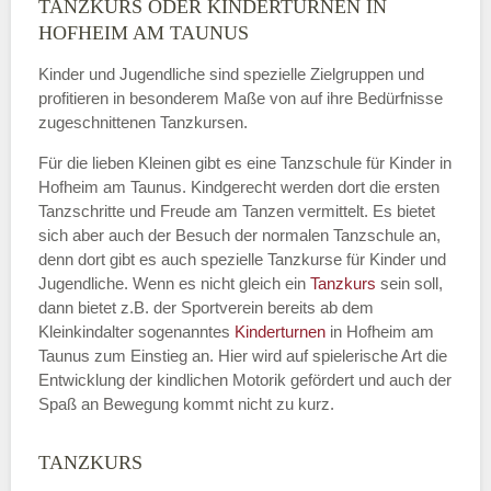
TANZKURS ODER KINDERTURNEN IN
Name
*
HOFHEIM AM TAUNUS
Kinder und Jugendliche sind spezielle Zielgruppen und
profitieren in besonderem Maße von auf ihre Bedürfnisse
zugeschnittenen Tanzkursen.
E-Mail
*
Für die lieben Kleinen gibt es eine Tanzschule für Kinder in
Hofheim am Taunus. Kindgerecht werden dort die ersten
Tanzschritte und Freude am Tanzen vermittelt. Es bietet
sich aber auch der Besuch der normalen Tanzschule an,
denn dort gibt es auch spezielle Tanzkurse für Kinder und
Name der Tanzschule
*
Jugendliche. Wenn es nicht gleich ein
Tanzkurs
sein soll,
dann bietet z.B. der Sportverein bereits ab dem
Kleinkindalter sogenanntes
Kinderturnen
in Hofheim am
Taunus zum Einstieg an. Hier wird auf spielerische Art die
Kontakt E-Mail
Entwicklung der kindlichen Motorik gefördert und auch der
Spaß an Bewegung kommt nicht zu kurz.
TANZKURS
Kontakt Telefonnummer