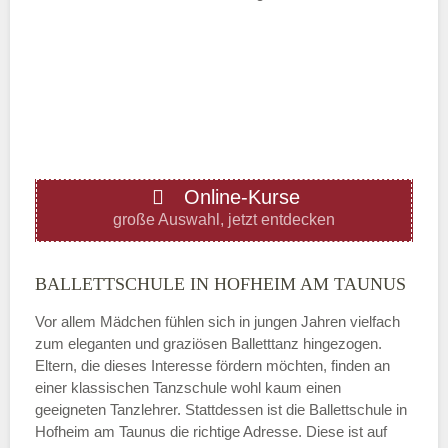
Mittwoch
—
ÖFFNUNGSZEITEN HINZUFÜGEN
Online-Kurse
Donnerstag
große Auswahl, jetzt entdecken
—
BALLETTSCHULE IN HOFHEIM AM TAUNUS
Vor allem Mädchen fühlen sich in jungen Jahren vielfach
ÖFFNUNGSZEITEN HINZUFÜGEN
zum eleganten und graziösen Balletttanz hingezogen.
Eltern, die dieses Interesse fördern möchten, finden an
Freitag
einer klassischen Tanzschule wohl kaum einen
geeigneten Tanzlehrer. Stattdessen ist die Ballettschule in
Hofheim am Taunus die richtige Adresse. Diese ist auf