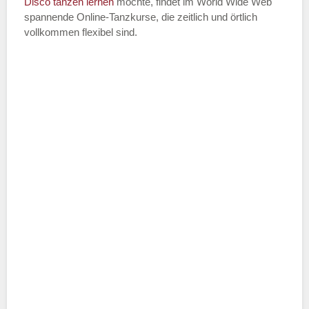
Disco
tanzen lernen
möchte, findet im World Wide Web
spannende Online-Tanzkurse, die zeitlich und örtlich
vollkommen flexibel sind.
Name der Tanzschule
*
Adresse
*
Telefonnummer
E-Mail-Adresse