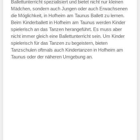
—
Ballettunterricht spezialisiert und bietet nicht nur kleinen
Mädchen, sondern auch Jungen oder auch Erwachsenen
die Möglichkeit, in Hofheim am Taunus Ballett zu lernen.
ÖFFNUNGSZEITEN HINZUFÜGEN
Beim Kinderballett in Hofheim am Taunus werden Kinder
spielerisch an das Tanzen herangeführt. Es muss aber
Samstag
nicht immer gleich eine Ballettunterricht sein. Um Kinder
spielerisch für das Tanzen zu begeistern, bieten
Tanzschulen oftmals auch Kindertanzen in Hofheim am
—
Taunus oder der näheren Umgebung an.
ÖFFNUNGSZEITEN HINZUFÜGEN
Sonntag
Mit Absenden der Daten akzeptiere
ich die
AGB`s
.
ABSENDEN