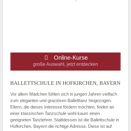
Mittwoch
—
ÖFFNUNGSZEITEN HINZUFÜGEN
Online-Kurse
Donnerstag
große Auswahl, jetzt entdecken
—
BALLETTSCHULE IN HOFKIRCHEN, BAYERN
Vor allem Mädchen fühlen sich in jungen Jahren vielfach
ÖFFNUNGSZEITEN HINZUFÜGEN
zum eleganten und graziösen Balletttanz hingezogen.
Eltern, die dieses Interesse fördern möchten, finden an
Freitag
einer klassischen Tanzschule wohl kaum einen
geeigneten Tanzlehrer. Stattdessen ist die Ballettschule in
Hofkirchen, Bayern die richtige Adresse. Diese ist auf