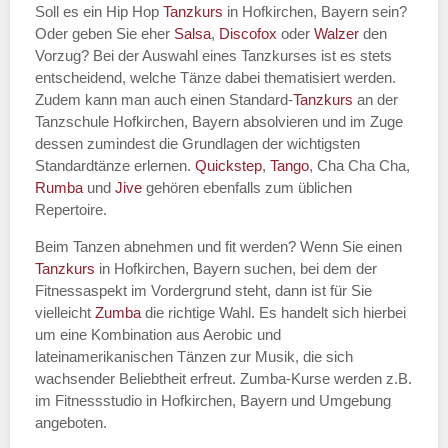
Soll es ein Hip Hop
Tanzkurs
in Hofkirchen, Bayern sein?
Oder geben Sie eher
Salsa
,
Discofox
oder
Walzer
den
Vorzug? Bei der Auswahl eines Tanzkurses ist es stets
entscheidend, welche Tänze dabei thematisiert werden.
Name des Tanzkurs
*
Zudem kann man auch einen Standard-
Tanzkurs
an der
Tanzschule Hofkirchen, Bayern absolvieren und im Zuge
dessen zumindest die Grundlagen der wichtigsten
Standardtänze erlernen.
Quickstep
,
Tango
, Cha Cha Cha,
Rumba
und
Jive
gehören ebenfalls zum üblichen
Tanzart
*
Repertoire.
Beim Tanzen abnehmen und fit werden? Wenn Sie einen
Tanzkurs
in Hofkirchen, Bayern suchen, bei dem der
Fitnessaspekt im Vordergrund steht, dann ist für Sie
vielleicht
Zumba
die richtige Wahl. Es handelt sich hierbei
um eine Kombination aus Aerobic und
lateinamerikanischen Tänzen zur Musik, die sich
wachsender Beliebtheit erfreut. Zumba-Kurse werden z.B.
im Fitnessstudio in Hofkirchen, Bayern und Umgebung
Mit Absenden der Daten akzeptiere
angeboten.
ich die
AGB`s
.