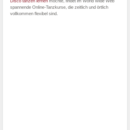
Disco
tanzen lernen
möchte, findet im World Wide Web
spannende Online-Tanzkurse, die zeitlich und örtlich
vollkommen flexibel sind.
Name der Tanzschule
*
Adresse
*
Telefonnummer
E-Mail-Adresse