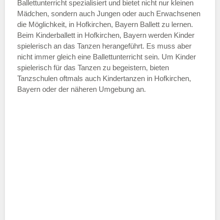
—
Ballettunterricht spezialisiert und bietet nicht nur kleinen
Mädchen, sondern auch Jungen oder auch Erwachsenen
die Möglichkeit, in Hofkirchen, Bayern Ballett zu lernen.
ÖFFNUNGSZEITEN HINZUFÜGEN
Beim Kinderballett in Hofkirchen, Bayern werden Kinder
spielerisch an das Tanzen herangeführt. Es muss aber
Samstag
nicht immer gleich eine Ballettunterricht sein. Um Kinder
spielerisch für das Tanzen zu begeistern, bieten
Tanzschulen oftmals auch Kindertanzen in Hofkirchen,
—
Bayern oder der näheren Umgebung an.
ÖFFNUNGSZEITEN HINZUFÜGEN
Sonntag
Mit Absenden der Daten akzeptiere
ich die
AGB`s
.
ABSENDEN