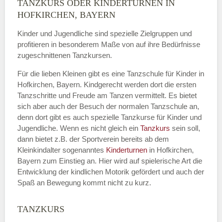
TANZKURS ODER KINDERTURNEN IN
Name
*
HOFKIRCHEN, BAYERN
Kinder und Jugendliche sind spezielle Zielgruppen und
profitieren in besonderem Maße von auf ihre Bedürfnisse
zugeschnittenen Tanzkursen.
E-Mail
*
Für die lieben Kleinen gibt es eine Tanzschule für Kinder in
Hofkirchen, Bayern. Kindgerecht werden dort die ersten
Tanzschritte und Freude am Tanzen vermittelt. Es bietet
sich aber auch der Besuch der normalen Tanzschule an,
denn dort gibt es auch spezielle Tanzkurse für Kinder und
Name der Tanzschule
*
Jugendliche. Wenn es nicht gleich ein
Tanzkurs
sein soll,
dann bietet z.B. der Sportverein bereits ab dem
Kleinkindalter sogenanntes
Kinderturnen
in Hofkirchen,
Bayern zum Einstieg an. Hier wird auf spielerische Art die
Kontakt E-Mail
Entwicklung der kindlichen Motorik gefördert und auch der
Spaß an Bewegung kommt nicht zu kurz.
TANZKURS
Kontakt Telefonnummer