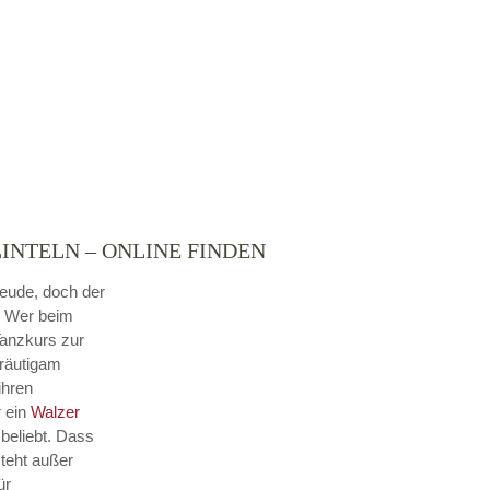
INTELN – ONLINE FINDEN
reude, doch der
. Wer beim
Tanzkurs zur
Bräutigam
ihren
r ein
Walzer
beliebt. Dass
steht außer
ür