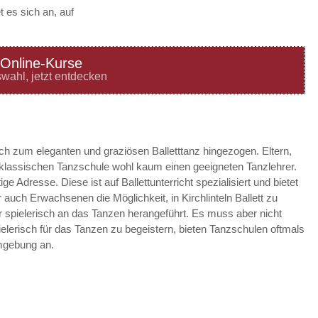
 es sich an, auf
Online-Kurse
—
ÖFFNUNGSZEITEN
wahl, jetzt entdecken
HINZUFÜGEN
—
ÖFFNUNGSZEITEN
ach zum eleganten und graziösen Balletttanz hingezogen. Eltern,
r klassischen Tanzschule wohl kaum einen geeigneten Tanzlehrer.
HINZUFÜGEN
tige Adresse. Diese ist auf Ballettunterricht spezialisiert und bietet
auch Erwachsenen die Möglichkeit, in Kirchlinteln Ballett zu
—
ÖFFNUNGSZEITEN
der spielerisch an das Tanzen herangeführt. Es muss aber nicht
ielerisch für das Tanzen zu begeistern, bieten Tanzschulen oftmals
HINZUFÜGEN
Umgebung an.
—
ÖFFNUNGSZEITEN
HINZUFÜGEN