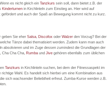
 Wenn es nicht gleich ein
Tanzkurs
sein soll, dann bietet z.B. der
es
Kinderturnen
in Kirchlinteln zum Einstieg an. Hier wird auf
rik gefördert und auch der Spaß an Bewegung kommt nicht zu kurz.
er geben Sie eher
Salsa
,
Discofox
oder
Walzer
den Vorzug? Bei der
, welche Tänze dabei thematisiert werden. Zudem kann man auch
eln absolvieren und im Zuge dessen zumindest die Grundlagen der
, Cha Cha Cha,
Rumba
und
Jive
gehören ebenfalls zum üblichen
nen
Tanzkurs
in Kirchlinteln suchen, bei dem der Fitnessaspekt im
 richtige Wahl. Es handelt sich hierbei um eine Kombination aus
die sich wachsender Beliebtheit erfreut. Zumba-Kurse werden z.B.
ten.