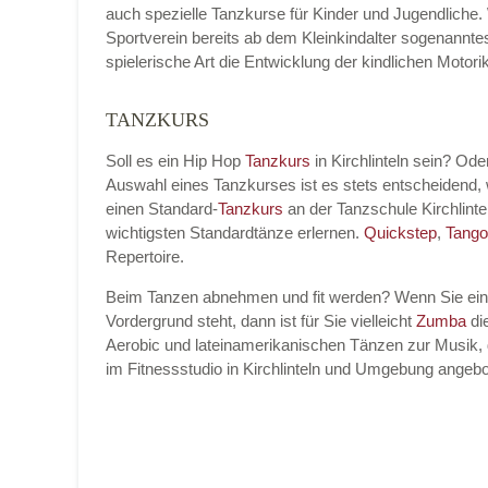
auch spezielle Tanzkurse für Kinder und Jugendliche.
Sportverein bereits ab dem Kleinkindalter sogenannt
spielerische Art die Entwicklung der kindlichen Moto
TANZKURS
Name der Tanzschule
*
Soll es ein Hip Hop
Tanzkurs
in Kirchlinteln sein? Od
Auswahl eines Tanzkurses ist es stets entscheidend
einen Standard-
Tanzkurs
an der Tanzschule Kirchlint
Kontakt E-Mail
wichtigsten Standardtänze erlernen.
Quickstep
,
Tango
Repertoire.
Beim Tanzen abnehmen und fit werden? Wenn Sie ei
Vordergrund steht, dann ist für Sie vielleicht
Zumba
die
Kontakt Telefonnummer
Aerobic und lateinamerikanischen Tänzen zur Musik, 
im Fitnessstudio in Kirchlinteln und Umgebung angebo
Name des Tanzkurs
*