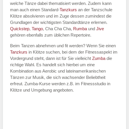
welche Tänze dabei thematisiert werden. Zudem kann
Name des Tanzkurs
*
man auch einen Standard-
Tanzkurs
an der Tanzschule
Klötze absolvieren und im Zuge dessen zumindest die
Grundlagen der wichtigsten Standardtänze erlernen.
Quickstep
,
Tango
, Cha Cha Cha,
Rumba
und
Jive
gehören ebenfalls zum üblichen Repertoire.
Tanzart
*
Beim Tanzen abnehmen und fit werden? Wenn Sie einen
Tanzkurs
in Klötze suchen, bei dem der Fitnessaspekt im
Vordergrund steht, dann ist für Sie vielleicht
Zumba
die
richtige Wahl. Es handelt sich hierbei um eine
Kombination aus Aerobic und lateinamerikanischen
Tänzen zur Musik, die sich wachsender Beliebtheit
erfreut. Zumba-Kurse werden z.B. im Fitnessstudio in
Klötze und Umgebung angeboten.
Mit Absenden der Daten akzeptiere
ich die
AGB`s
.
ABSENDEN