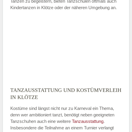
Tanzen zu begeistern, bieten Tanzschulen oftmals auch
Kindertanzen in Klötze oder der näheren Umgebung an.
—
ÖFFNUNGSZEITEN HINZUFÜGEN
Sonntag
Mit Absenden der Daten akzeptiere
ich die
AGB`s
.
TANZAUSSTATTUNG UND KOSTÜMVERLEIH
ABSENDEN
IN KLÖTZE
Kostüme sind längst nicht nur zu Karneval ein Thema,
denn wer ambitioniert tanzt, benötigt neben geeigneten
Tanzschuhen auch eine weitere
Tanzausstattung
.
Insbesondere die Teilnahme an einem Turnier verlangt