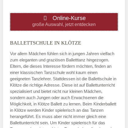
ÖFFNUNGSZEITEN HINZUFÜGEN
Online-Kurse
Donnerstag
große Auswahl, jetzt entdecken
—
BALLETTSCHULE IN KLÖTZE
Vor allem Mädchen fühlen sich in jungen Jahren vielfach
ÖFFNUNGSZEITEN HINZUFÜGEN
zum eleganten und graziösen Balletttanz hingezogen.
Eltern, die dieses Interesse fördern möchten, finden an
Freitag
einer klassischen Tanzschule wohl kaum einen
geeigneten Tanzlehrer. Stattdessen ist die Ballettschule in
Klötze die richtige Adresse. Diese ist auf Ballettunterricht
—
spezialisiert und bietet nicht nur kleinen Mädchen,
sondern auch Jungen oder auch Erwachsenen die
Möglichkeit, in Klötze Ballett zu lernen. Beim Kinderballett
ÖFFNUNGSZEITEN HINZUFÜGEN
in Klötze werden Kinder spielerisch an das Tanzen
herangeführt. Es muss aber nicht immer gleich eine
Samstag
Ballettunterricht sein. Um Kinder spielerisch für das