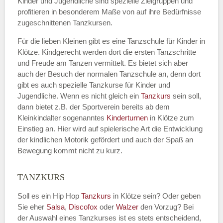
Kinder und Jugendliche sind spezielle Zielgruppen und
profitieren in besonderem Maße von auf ihre Bedürfnisse
zugeschnittenen Tanzkursen.
E-Mail
*
Für die lieben Kleinen gibt es eine Tanzschule für Kinder in
Klötze. Kindgerecht werden dort die ersten Tanzschritte
und Freude am Tanzen vermittelt. Es bietet sich aber
auch der Besuch der normalen Tanzschule an, denn dort
gibt es auch spezielle Tanzkurse für Kinder und
Name der Tanzschule
*
Jugendliche. Wenn es nicht gleich ein
Tanzkurs
sein soll,
dann bietet z.B. der Sportverein bereits ab dem
Kleinkindalter sogenanntes
Kinderturnen
in Klötze zum
Einstieg an. Hier wird auf spielerische Art die Entwicklung
Kontakt E-Mail
der kindlichen Motorik gefördert und auch der Spaß an
Bewegung kommt nicht zu kurz.
TANZKURS
Kontakt Telefonnummer
Soll es ein Hip Hop
Tanzkurs
in Klötze sein? Oder geben
Sie eher
Salsa
,
Discofox
oder
Walzer
den Vorzug? Bei
der Auswahl eines Tanzkurses ist es stets entscheidend,