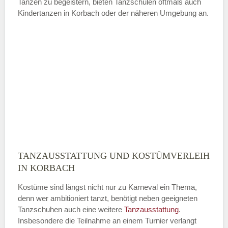
Tanzen zu begeistern, bieten Tanzschulen oftmals auch
Kindertanzen in Korbach oder der näheren Umgebung an.
—
ÖFFNUNGSZEITEN HINZUFÜGEN
Sonntag
Mit Absenden der Daten akzeptiere
ich die
AGB`s
.
TANZAUSSTATTUNG UND KOSTÜMVERLEIH
ABSENDEN
IN KORBACH
Kostüme sind längst nicht nur zu Karneval ein Thema,
denn wer ambitioniert tanzt, benötigt neben geeigneten
Tanzschuhen auch eine weitere
Tanzausstattung
.
Insbesondere die Teilnahme an einem Turnier verlangt