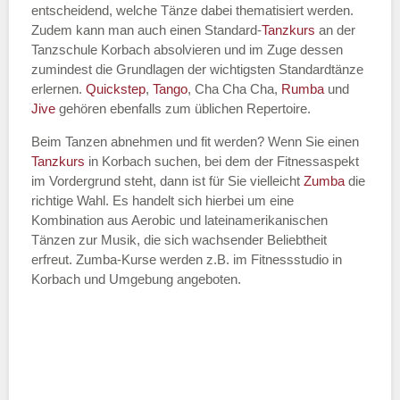
entscheidend, welche Tänze dabei thematisiert werden.
Name des Tanzkurs
*
Zudem kann man auch einen Standard-
Tanzkurs
an der
Tanzschule Korbach absolvieren und im Zuge dessen
zumindest die Grundlagen der wichtigsten Standardtänze
erlernen.
Quickstep
,
Tango
, Cha Cha Cha,
Rumba
und
Jive
gehören ebenfalls zum üblichen Repertoire.
Tanzart
*
Beim Tanzen abnehmen und fit werden? Wenn Sie einen
Tanzkurs
in Korbach suchen, bei dem der Fitnessaspekt
im Vordergrund steht, dann ist für Sie vielleicht
Zumba
die
richtige Wahl. Es handelt sich hierbei um eine
Kombination aus Aerobic und lateinamerikanischen
Tänzen zur Musik, die sich wachsender Beliebtheit
erfreut. Zumba-Kurse werden z.B. im Fitnessstudio in
Korbach und Umgebung angeboten.
Mit Absenden der Daten akzeptiere
ich die
AGB`s
.
ABSENDEN