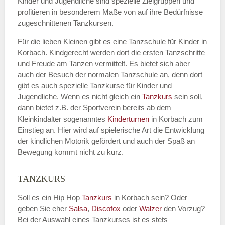
Kinder und Jugendliche sind spezielle Zielgruppen und
profitieren in besonderem Maße von auf ihre Bedürfnisse
zugeschnittenen Tanzkursen.
E-Mail
*
Für die lieben Kleinen gibt es eine Tanzschule für Kinder in
Korbach. Kindgerecht werden dort die ersten Tanzschritte
und Freude am Tanzen vermittelt. Es bietet sich aber
auch der Besuch der normalen Tanzschule an, denn dort
gibt es auch spezielle Tanzkurse für Kinder und
Name der Tanzschule
*
Jugendliche. Wenn es nicht gleich ein
Tanzkurs
sein soll,
dann bietet z.B. der Sportverein bereits ab dem
Kleinkindalter sogenanntes
Kinderturnen
in Korbach zum
Einstieg an. Hier wird auf spielerische Art die Entwicklung
Kontakt E-Mail
der kindlichen Motorik gefördert und auch der Spaß an
Bewegung kommt nicht zu kurz.
TANZKURS
Kontakt Telefonnummer
Soll es ein Hip Hop
Tanzkurs
in Korbach sein? Oder
geben Sie eher
Salsa
,
Discofox
oder
Walzer
den Vorzug?
Bei der Auswahl eines Tanzkurses ist es stets