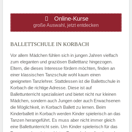
ÖFFNUNGSZEITEN HINZUFÜGEN
Online-Kurse
Donnerstag
große Auswahl, jetzt entdecken
—
BALLETTSCHULE IN KORBACH
Vor allem Mädchen fühlen sich in jungen Jahren vielfach
ÖFFNUNGSZEITEN HINZUFÜGEN
zum eleganten und graziösen Balletttanz hingezogen.
Eltern, die dieses Interesse fördern möchten, finden an
Freitag
einer klassischen Tanzschule wohl kaum einen
geeigneten Tanzlehrer. Stattdessen ist die Ballettschule in
Korbach die richtige Adresse. Diese ist auf
—
Ballettunterricht spezialisiert und bietet nicht nur kleinen
Mädchen, sondern auch Jungen oder auch Erwachsenen
die Möglichkeit, in Korbach Ballett zu lernen. Beim
ÖFFNUNGSZEITEN HINZUFÜGEN
Kinderballett in Korbach werden Kinder spielerisch an das
Tanzen herangeführt. Es muss aber nicht immer gleich
Samstag
eine Ballettunterricht sein. Um Kinder spielerisch für das