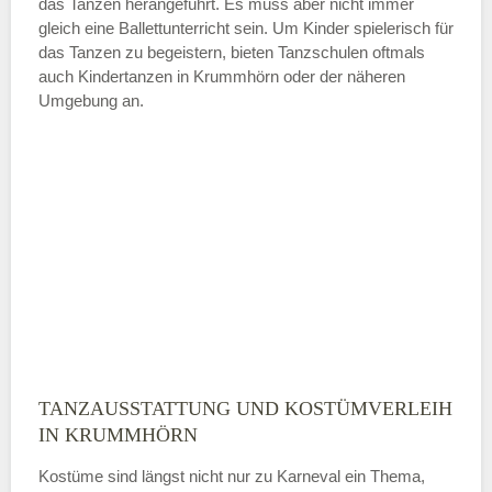
das Tanzen herangeführt. Es muss aber nicht immer
Samstag
gleich eine Ballettunterricht sein. Um Kinder spielerisch für
das Tanzen zu begeistern, bieten Tanzschulen oftmals
auch Kindertanzen in Krummhörn oder der näheren
—
Umgebung an.
ÖFFNUNGSZEITEN HINZUFÜGEN
Sonntag
Mit Absenden der Daten akzeptiere
ich die
AGB`s
.
ABSENDEN
TANZAUSSTATTUNG UND KOSTÜMVERLEIH
IN KRUMMHÖRN
Kostüme sind längst nicht nur zu Karneval ein Thema,