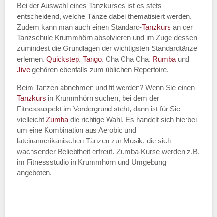
Bei der Auswahl eines Tanzkurses ist es stets
entscheidend, welche Tänze dabei thematisiert werden.
Name des Tanzkurs
*
Zudem kann man auch einen Standard-
Tanzkurs
an der
Tanzschule Krummhörn absolvieren und im Zuge dessen
zumindest die Grundlagen der wichtigsten Standardtänze
erlernen.
Quickstep
,
Tango
, Cha Cha Cha,
Rumba
und
Jive
gehören ebenfalls zum üblichen Repertoire.
Tanzart
*
Beim Tanzen abnehmen und fit werden? Wenn Sie einen
Tanzkurs
in Krummhörn suchen, bei dem der
Fitnessaspekt im Vordergrund steht, dann ist für Sie
vielleicht
Zumba
die richtige Wahl. Es handelt sich hierbei
um eine Kombination aus Aerobic und
lateinamerikanischen Tänzen zur Musik, die sich
wachsender Beliebtheit erfreut. Zumba-Kurse werden z.B.
im Fitnessstudio in Krummhörn und Umgebung
angeboten.
Mit Absenden der Daten akzeptiere
ich die
AGB`s
.