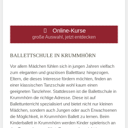
—
ÖFFNUNGSZEITEN HINZUFÜGEN
Online-Kurse
Donnerstag
große Auswahl, jetzt entdecken
—
BALLETTSCHULE IN KRUMMHÖRN
Vor allem Mädchen fühlen sich in jungen Jahren vielfach
ÖFFNUNGSZEITEN HINZUFÜGEN
zum eleganten und graziösen Balletttanz hingezogen.
Eltern, die dieses Interesse fördern möchten, finden an
Freitag
einer klassischen Tanzschule wohl kaum einen
geeigneten Tanzlehrer. Stattdessen ist die Ballettschule in
Krummhörn die richtige Adresse. Diese ist auf
—
Ballettunterricht spezialisiert und bietet nicht nur kleinen
Mädchen, sondern auch Jungen oder auch Erwachsenen
die Möglichkeit, in Krummhörn Ballett zu lernen. Beim
ÖFFNUNGSZEITEN HINZUFÜGEN
Kinderballett in Krummhörn werden Kinder spielerisch an