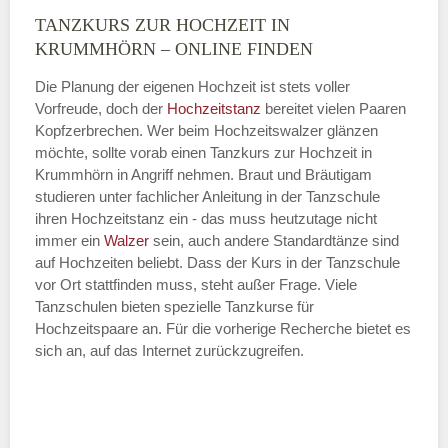
TANZKURS ZUR HOCHZEIT IN
Montag
KRUMMHÖRN – ONLINE FINDEN
Die Planung der eigenen Hochzeit ist stets voller
Vorfreude, doch der
Hochzeitstanz
bereitet vielen Paaren
—
Kopfzerbrechen. Wer beim Hochzeitswalzer glänzen
möchte, sollte vorab einen Tanzkurs zur Hochzeit in
ÖFFNUNGSZEITEN HINZUFÜGEN
Krummhörn in Angriff nehmen. Braut und Bräutigam
studieren unter fachlicher Anleitung in der Tanzschule
Dienstag
ihren Hochzeitstanz ein - das muss heutzutage nicht
immer ein
Walzer
sein, auch andere Standardtänze sind
auf Hochzeiten beliebt. Dass der Kurs in der Tanzschule
vor Ort stattfinden muss, steht außer Frage. Viele
—
Tanzschulen bieten spezielle Tanzkurse für
Hochzeitspaare an. Für die vorherige Recherche bietet es
ÖFFNUNGSZEITEN HINZUFÜGEN
sich an, auf das Internet zurückzugreifen.
Mittwoch