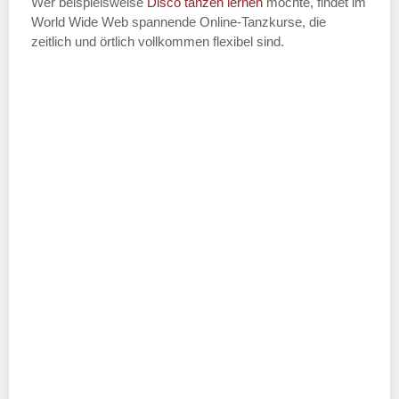
Wer beispielsweise
Disco
tanzen lernen
möchte, findet im
World Wide Web spannende Online-Tanzkurse, die
zeitlich und örtlich vollkommen flexibel sind.
Name der Tanzschule
*
Adresse
*
Telefonnummer
E-Mail-Adresse