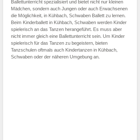
—
Ballettunterricht spezialisiert und bietet nicht nur kleinen
Mädchen, sondern auch Jungen oder auch Erwachsenen
die Möglichkeit, in Kühbach, Schwaben Ballett zu lernen.
ÖFFNUNGSZEITEN HINZUFÜGEN
Beim Kinderballett in Kühbach, Schwaben werden Kinder
spielerisch an das Tanzen herangeführt. Es muss aber
Samstag
nicht immer gleich eine Ballettunterricht sein. Um Kinder
spielerisch für das Tanzen zu begeistern, bieten
Tanzschulen oftmals auch Kindertanzen in Kühbach,
—
Schwaben oder der näheren Umgebung an.
ÖFFNUNGSZEITEN HINZUFÜGEN
Sonntag
Mit Absenden der Daten akzeptiere
ich die
AGB`s
.
ABSENDEN