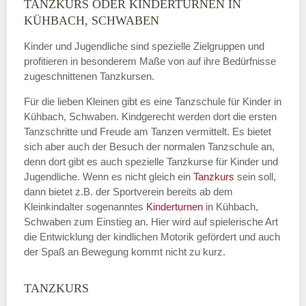
TANZKURS ODER KINDERTURNEN IN
Name
*
KÜHBACH, SCHWABEN
Kinder und Jugendliche sind spezielle Zielgruppen und
profitieren in besonderem Maße von auf ihre Bedürfnisse
zugeschnittenen Tanzkursen.
E-Mail
*
Für die lieben Kleinen gibt es eine Tanzschule für Kinder in
Kühbach, Schwaben. Kindgerecht werden dort die ersten
Tanzschritte und Freude am Tanzen vermittelt. Es bietet
sich aber auch der Besuch der normalen Tanzschule an,
denn dort gibt es auch spezielle Tanzkurse für Kinder und
Name der Tanzschule
*
Jugendliche. Wenn es nicht gleich ein
Tanzkurs
sein soll,
dann bietet z.B. der Sportverein bereits ab dem
Kleinkindalter sogenanntes
Kinderturnen
in Kühbach,
Schwaben zum Einstieg an. Hier wird auf spielerische Art
Kontakt E-Mail
die Entwicklung der kindlichen Motorik gefördert und auch
der Spaß an Bewegung kommt nicht zu kurz.
TANZKURS
Kontakt Telefonnummer