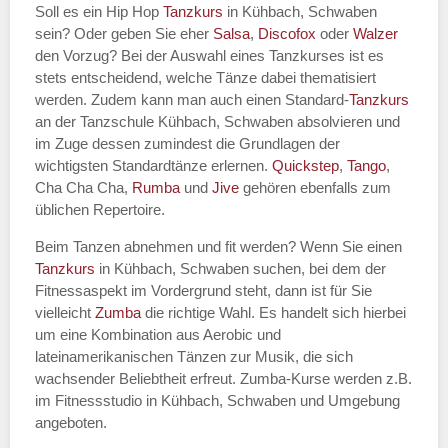
Soll es ein Hip Hop
Tanzkurs
in Kühbach, Schwaben
sein? Oder geben Sie eher
Salsa
,
Discofox
oder
Walzer
den Vorzug? Bei der Auswahl eines Tanzkurses ist es
stets entscheidend, welche Tänze dabei thematisiert
Name des Tanzkurs
*
werden. Zudem kann man auch einen Standard-
Tanzkurs
an der Tanzschule Kühbach, Schwaben absolvieren und
im Zuge dessen zumindest die Grundlagen der
wichtigsten Standardtänze erlernen.
Quickstep
,
Tango
,
Cha Cha Cha,
Rumba
und
Jive
gehören ebenfalls zum
Tanzart
*
üblichen Repertoire.
Beim Tanzen abnehmen und fit werden? Wenn Sie einen
Tanzkurs
in Kühbach, Schwaben suchen, bei dem der
Fitnessaspekt im Vordergrund steht, dann ist für Sie
vielleicht
Zumba
die richtige Wahl. Es handelt sich hierbei
um eine Kombination aus Aerobic und
lateinamerikanischen Tänzen zur Musik, die sich
wachsender Beliebtheit erfreut. Zumba-Kurse werden z.B.
im Fitnessstudio in Kühbach, Schwaben und Umgebung
Mit Absenden der Daten akzeptiere
angeboten.
ich die
AGB`s
.