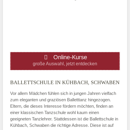
Mittwoch
—
ÖFFNUNGSZEITEN HINZUFÜGEN
Online-Kurse
Donnerstag
große Auswahl, jetzt entdecken
—
BALLETTSCHULE IN KÜHBACH, SCHWABEN
Vor allem Mädchen fühlen sich in jungen Jahren vielfach
ÖFFNUNGSZEITEN HINZUFÜGEN
zum eleganten und graziösen Balletttanz hingezogen.
Eltern, die dieses Interesse fördern möchten, finden an
Freitag
einer klassischen Tanzschule wohl kaum einen
geeigneten Tanzlehrer. Stattdessen ist die Ballettschule in
Kühbach, Schwaben die richtige Adresse. Diese ist auf