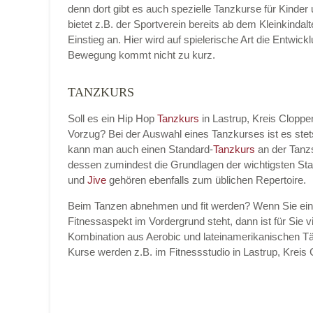
denn dort gibt es auch spezielle Tanzkurse für Kinder
bietet z.B. der Sportverein bereits ab dem Kleinkinda
Einstieg an. Hier wird auf spielerische Art die Entwic
Bewegung kommt nicht zu kurz.
Name der Tanzschule
*
TANZKURS
Soll es ein Hip Hop
Tanzkurs
in Lastrup, Kreis Clopp
Vorzug? Bei der Auswahl eines Tanzkurses ist es ste
Kontakt E-Mail
kann man auch einen Standard-
Tanzkurs
an der Tanz
dessen zumindest die Grundlagen der wichtigsten St
und
Jive
gehören ebenfalls zum üblichen Repertoire.
Beim Tanzen abnehmen und fit werden? Wenn Sie ei
Kontakt Telefonnummer
Fitnessaspekt im Vordergrund steht, dann ist für Sie vi
Kombination aus Aerobic und lateinamerikanischen Tä
Kurse werden z.B. im Fitnessstudio in Lastrup, Kre
Name des Tanzkurs
*