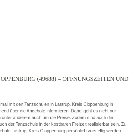
LOPPENBURG (49688) – ÖFFNUNGSZEITEN UND
die
AGB`s
.
ABSENDEN
 einmal mit den Tanzschulen in Lastrup, Kreis Cloppenburg in
nd über die Angebote informieren. Dabei geht es nicht nur
 unter anderem auch um die Preise. Zudem sind auch die
uch der Tanzschule in der kostbaren Freizeit realisierbar sein. Zu
hule Lastrup, Kreis Cloppenburg persönlich vorstellig werden