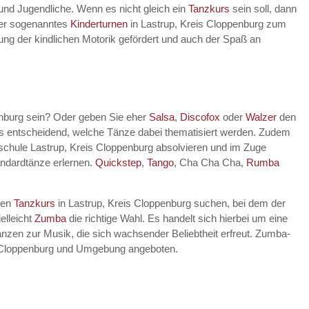
 und Jugendliche. Wenn es nicht gleich ein
Tanzkurs
sein soll, dann
lter sogenanntes
Kinderturnen
in Lastrup, Kreis Cloppenburg zum
klung der kindlichen Motorik gefördert und auch der Spaß an
enburg sein? Oder geben Sie eher
Salsa
,
Discofox
oder
Walzer
den
ts entscheidend, welche Tänze dabei thematisiert werden. Zudem
schule Lastrup, Kreis Cloppenburg absolvieren und im Zuge
andardtänze erlernen.
Quickstep
,
Tango
, Cha Cha Cha,
Rumba
nen
Tanzkurs
in Lastrup, Kreis Cloppenburg suchen, bei dem der
elleicht
Zumba
die richtige Wahl. Es handelt sich hierbei um eine
nzen zur Musik, die sich wachsender Beliebtheit erfreut. Zumba-
is Cloppenburg und Umgebung angeboten.