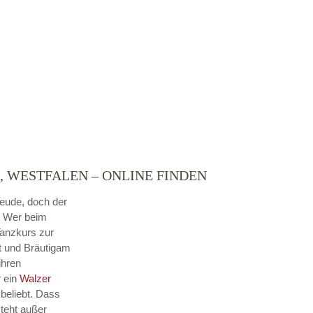
, WESTFALEN – ONLINE FINDEN
reude, doch der
. Wer beim
Tanzkurs zur
ut und Bräutigam
ihren
r ein
Walzer
beliebt. Dass
steht außer