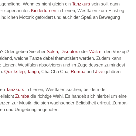
Jugendliche. Wenn es nicht gleich ein
Tanzkurs
sein soll, dann
lter sogenanntes
Kinderturnen
in Lienen, Westfalen zum Einstieg
r kindlichen Motorik gefördert und auch der Spaß an Bewegung
in? Oder geben Sie eher
Salsa
,
Discofox
oder
Walzer
den Vorzug?
heidend, welche Tänze dabei thematisiert werden. Zudem kann
e Lienen, Westfalen absolvieren und im Zuge dessen zumindest
en.
Quickstep
,
Tango
, Cha Cha Cha,
Rumba
und
Jive
gehören
nen
Tanzkurs
in Lienen, Westfalen suchen, bei dem der
elleicht
Zumba
die richtige Wahl. Es handelt sich hierbei um eine
nzen zur Musik, die sich wachsender Beliebtheit erfreut. Zumba-
falen und Umgebung angeboten.