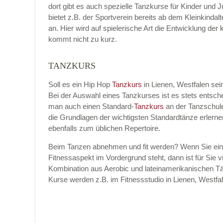
dort gibt es auch spezielle Tanzkurse für Kinder und 
bietet z.B. der Sportverein bereits ab dem Kleinkinda
an. Hier wird auf spielerische Art die Entwicklung de
kommt nicht zu kurz.
Name der Tanzschule
*
TANZKURS
Soll es ein Hip Hop
Tanzkurs
in Lienen, Westfalen se
Bei der Auswahl eines Tanzkurses ist es stets entsc
Kontakt E-Mail
man auch einen Standard-
Tanzkurs
an der Tanzschul
die Grundlagen der wichtigsten Standardtänze erlern
ebenfalls zum üblichen Repertoire.
Beim Tanzen abnehmen und fit werden? Wenn Sie ei
Kontakt Telefonnummer
Fitnessaspekt im Vordergrund steht, dann ist für Sie vi
Kombination aus Aerobic und lateinamerikanischen Tä
Kurse werden z.B. im Fitnessstudio in Lienen, West
Name des Tanzkurs
*