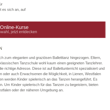
ür
 es sich an, auf
Online-Kurse
—
ÖFFNUNGSZEITEN
wahl, jetzt entdecken
HINZUFÜGEN
N
—
ÖFFNUNGSZEITEN
ach zum eleganten und graziösen Balletttanz hingezogen. Eltern,
r klassischen Tanzschule wohl kaum einen geeigneten Tanzlehrer.
HINZUFÜGEN
ie richtige Adresse. Diese ist auf Ballettunterricht spezialisiert und
n oder auch Erwachsenen die Möglichkeit, in Lienen, Westfalen
—
ÖFFNUNGSZEITEN
falen werden Kinder spielerisch an das Tanzen herangeführt. Es
in. Um Kinder spielerisch für das Tanzen zu begeistern, bieten
HINZUFÜGEN
estfalen oder der näheren Umgebung an.
—
ÖFFNUNGSZEITEN