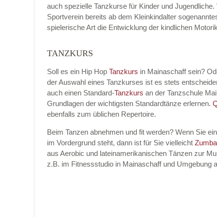
auch spezielle Tanzkurse für Kinder und Jugendliche.
Sportverein bereits ab dem Kleinkindalter sogenannt
spielerische Art die Entwicklung der kindlichen Moto
TANZKURS
Name der Tanzschule
*
Soll es ein Hip Hop
Tanzkurs
in Mainaschaff sein? O
der Auswahl eines Tanzkurses ist es stets entschei
auch einen Standard-
Tanzkurs
an der Tanzschule Mai
Kontakt E-Mail
Grundlagen der wichtigsten Standardtänze erlernen.
Q
ebenfalls zum üblichen Repertoire.
Beim Tanzen abnehmen und fit werden? Wenn Sie ei
im Vordergrund steht, dann ist für Sie vielleicht
Zumba
Kontakt Telefonnummer
aus Aerobic und lateinamerikanischen Tänzen zur Mus
z.B. im Fitnessstudio in Mainaschaff und Umgebung 
Name des Tanzkurs
*