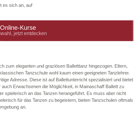
 es sich an, auf
Online-Kurse
—
ÖFFNUNGSZEITEN
wahl, jetzt entdecken
HINZUFÜGEN
—
ÖFFNUNGSZEITEN
ach zum eleganten und graziösen Balletttanz hingezogen. Eltern,
r klassischen Tanzschule wohl kaum einen geeigneten Tanzlehrer.
HINZUFÜGEN
tige Adresse. Diese ist auf Ballettunterricht spezialisiert und bietet
 auch Erwachsenen die Möglichkeit, in Mainaschaff Ballett zu
—
ÖFFNUNGSZEITEN
der spielerisch an das Tanzen herangeführt. Es muss aber nicht
ielerisch für das Tanzen zu begeistern, bieten Tanzschulen oftmals
HINZUFÜGEN
 Umgebung an.
—
ÖFFNUNGSZEITEN
HINZUFÜGEN