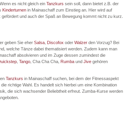
 Wenn es nicht gleich ein
Tanzkurs
sein soll, dann bietet z.B. der
es
Kinderturnen
in Mainaschaff zum Einstieg an. Hier wird auf
rik gefördert und auch der Spaß an Bewegung kommt nicht zu kurz.
der geben Sie eher
Salsa
,
Discofox
oder
Walzer
den Vorzug? Bei
dend, welche Tänze dabei thematisiert werden. Zudem kann man
naschaff absolvieren und im Zuge dessen zumindest die
uickstep
,
Tango
, Cha Cha Cha,
Rumba
und
Jive
gehören
nen
Tanzkurs
in Mainaschaff suchen, bei dem der Fitnessaspekt
die richtige Wahl. Es handelt sich hierbei um eine Kombination
ik, die sich wachsender Beliebtheit erfreut. Zumba-Kurse werden
angeboten.