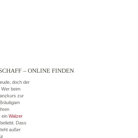
SCHAFF – ONLINE FINDEN
reude, doch der
. Wer beim
Tanzkurs zur
 Bräutigam
ihren
r ein
Walzer
beliebt. Dass
steht außer
ür