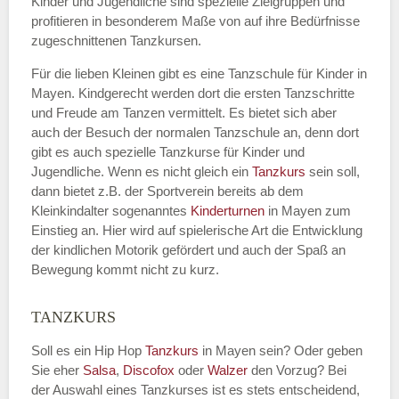
Kinder und Jugendliche sind spezielle Zielgruppen und
profitieren in besonderem Maße von auf ihre Bedürfnisse
zugeschnittenen Tanzkursen.
E-Mail
*
Für die lieben Kleinen gibt es eine Tanzschule für Kinder in
Mayen. Kindgerecht werden dort die ersten Tanzschritte
und Freude am Tanzen vermittelt. Es bietet sich aber
auch der Besuch der normalen Tanzschule an, denn dort
gibt es auch spezielle Tanzkurse für Kinder und
Name der Tanzschule
*
Jugendliche. Wenn es nicht gleich ein
Tanzkurs
sein soll,
dann bietet z.B. der Sportverein bereits ab dem
Kleinkindalter sogenanntes
Kinderturnen
in Mayen zum
Einstieg an. Hier wird auf spielerische Art die Entwicklung
Kontakt E-Mail
der kindlichen Motorik gefördert und auch der Spaß an
Bewegung kommt nicht zu kurz.
TANZKURS
Kontakt Telefonnummer
Soll es ein Hip Hop
Tanzkurs
in Mayen sein? Oder geben
Sie eher
Salsa
,
Discofox
oder
Walzer
den Vorzug? Bei
der Auswahl eines Tanzkurses ist es stets entscheidend,