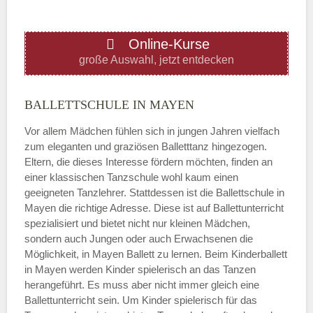
ÖFFNUNGSZEITEN HINZUFÜGEN
Online-Kurse
Donnerstag
große Auswahl, jetzt entdecken
—
BALLETTSCHULE IN MAYEN
Vor allem Mädchen fühlen sich in jungen Jahren vielfach
ÖFFNUNGSZEITEN HINZUFÜGEN
zum eleganten und graziösen Balletttanz hingezogen.
Eltern, die dieses Interesse fördern möchten, finden an
Freitag
einer klassischen Tanzschule wohl kaum einen
geeigneten Tanzlehrer. Stattdessen ist die Ballettschule in
Mayen die richtige Adresse. Diese ist auf Ballettunterricht
—
spezialisiert und bietet nicht nur kleinen Mädchen,
sondern auch Jungen oder auch Erwachsenen die
Möglichkeit, in Mayen Ballett zu lernen. Beim Kinderballett
ÖFFNUNGSZEITEN HINZUFÜGEN
in Mayen werden Kinder spielerisch an das Tanzen
herangeführt. Es muss aber nicht immer gleich eine
Samstag
Ballettunterricht sein. Um Kinder spielerisch für das