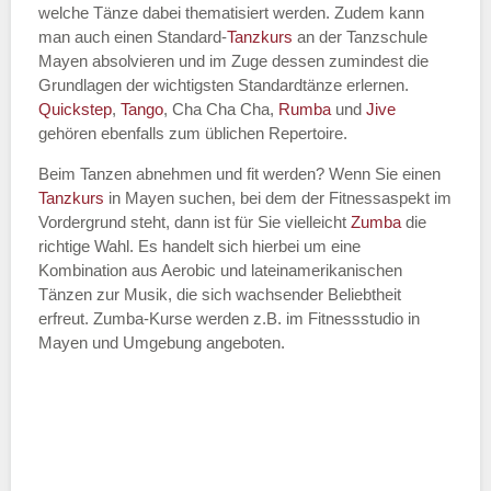
welche Tänze dabei thematisiert werden. Zudem kann
Name des Tanzkurs
*
man auch einen Standard-
Tanzkurs
an der Tanzschule
Mayen absolvieren und im Zuge dessen zumindest die
Grundlagen der wichtigsten Standardtänze erlernen.
Quickstep
,
Tango
, Cha Cha Cha,
Rumba
und
Jive
gehören ebenfalls zum üblichen Repertoire.
Tanzart
*
Beim Tanzen abnehmen und fit werden? Wenn Sie einen
Tanzkurs
in Mayen suchen, bei dem der Fitnessaspekt im
Vordergrund steht, dann ist für Sie vielleicht
Zumba
die
richtige Wahl. Es handelt sich hierbei um eine
Kombination aus Aerobic und lateinamerikanischen
Tänzen zur Musik, die sich wachsender Beliebtheit
erfreut. Zumba-Kurse werden z.B. im Fitnessstudio in
Mayen und Umgebung angeboten.
Mit Absenden der Daten akzeptiere
ich die
AGB`s
.
ABSENDEN