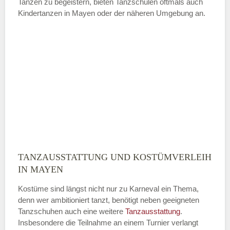
Tanzen zu begeistern, bieten Tanzschulen oftmals auch
Kindertanzen in Mayen oder der näheren Umgebung an.
—
ÖFFNUNGSZEITEN HINZUFÜGEN
Sonntag
Mit Absenden der Daten akzeptiere
ich die
AGB`s
.
TANZAUSSTATTUNG UND KOSTÜMVERLEIH
ABSENDEN
IN MAYEN
Kostüme sind längst nicht nur zu Karneval ein Thema,
denn wer ambitioniert tanzt, benötigt neben geeigneten
Tanzschuhen auch eine weitere
Tanzausstattung
.
Insbesondere die Teilnahme an einem Turnier verlangt