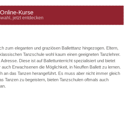
Online-Kurse
—
ÖFFNUNGSZEITEN
wahl, jetzt entdecken
HINZUFÜGEN
—
ÖFFNUNGSZEITEN
ach zum eleganten und graziösen Balletttanz hingezogen. Eltern,
r klassischen Tanzschule wohl kaum einen geeigneten Tanzlehrer.
HINZUFÜGEN
 Adresse. Diese ist auf Ballettunterricht spezialisiert und bietet
auch Erwachsenen die Möglichkeit, in Neuffen Ballett zu lernen.
—
ÖFFNUNGSZEITEN
sch an das Tanzen herangeführt. Es muss aber nicht immer gleich
 das Tanzen zu begeistern, bieten Tanzschulen oftmals auch
HINZUFÜGEN
an.
—
ÖFFNUNGSZEITEN
HINZUFÜGEN
—
ÖFFNUNGSZEITEN