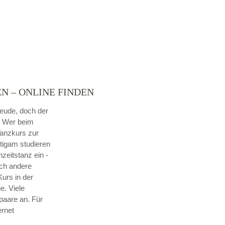
N – ONLINE FINDEN
reude, doch der
. Wer beim
Tanzkurs zur
utigam studieren
hzeitstanz ein -
ch andere
urs in der
e. Viele
paare an. Für
ernet