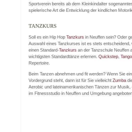
Sportverein bereits ab dem Kleinkindalter sogenannt
spielerische Art die Entwicklung der kindlichen Moto
TANZKURS
Name der Tanzschule
*
Soll es ein Hip Hop
Tanzkurs
in Neuffen sein? Oder g
Auswahl eines Tanzkurses ist es stets entscheidend
einen Standard-
Tanzkurs
an der Tanzschule Neuffen 
Kontakt E-Mail
wichtigsten Standardtänze erlernen.
Quickstep
,
Tango
Repertoire.
Beim Tanzen abnehmen und fit werden? Wenn Sie ei
Vordergrund steht, dann ist für Sie vielleicht
Zumba
die
Kontakt Telefonnummer
Aerobic und lateinamerikanischen Tänzen zur Musik, 
im Fitnessstudio in Neuffen und Umgebung angeboten
Name des Tanzkurs
*