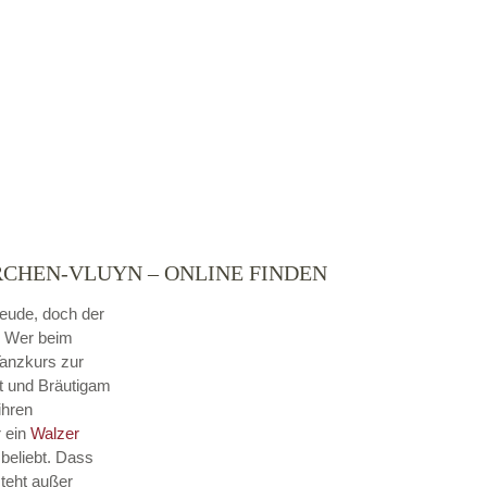
RCHEN-VLUYN – ONLINE FINDEN
reude, doch der
. Wer beim
Tanzkurs zur
ut und Bräutigam
ihren
r ein
Walzer
beliebt. Dass
steht außer