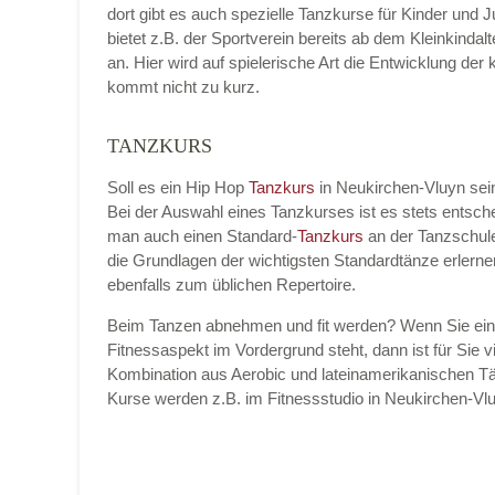
dort gibt es auch spezielle Tanzkurse für Kinder und 
bietet z.B. der Sportverein bereits ab dem Kleinkinda
an. Hier wird auf spielerische Art die Entwicklung de
kommt nicht zu kurz.
Name der Tanzschule
*
TANZKURS
Soll es ein Hip Hop
Tanzkurs
in Neukirchen-Vluyn se
Bei der Auswahl eines Tanzkurses ist es stets entsc
Kontakt E-Mail
man auch einen Standard-
Tanzkurs
an der Tanzschul
die Grundlagen der wichtigsten Standardtänze erlern
ebenfalls zum üblichen Repertoire.
Beim Tanzen abnehmen und fit werden? Wenn Sie ei
Kontakt Telefonnummer
Fitnessaspekt im Vordergrund steht, dann ist für Sie vi
Kombination aus Aerobic und lateinamerikanischen Tä
Kurse werden z.B. im Fitnessstudio in Neukirchen-
Name des Tanzkurs
*