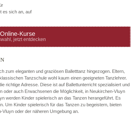
ür
 es sich an, auf
Online-Kurse
—
ÖFFNUNGSZEITEN
wahl, jetzt entdecken
HINZUFÜGEN
YN
—
ÖFFNUNGSZEITEN
ach zum eleganten und graziösen Balletttanz hingezogen. Eltern,
r klassischen Tanzschule wohl kaum einen geeigneten Tanzlehrer.
HINZUFÜGEN
e richtige Adresse. Diese ist auf Ballettunterricht spezialisiert und
en oder auch Erwachsenen die Möglichkeit, in Neukirchen-Vluyn
—
ÖFFNUNGSZEITEN
luyn werden Kinder spielerisch an das Tanzen herangeführt. Es
in. Um Kinder spielerisch für das Tanzen zu begeistern, bieten
HINZUFÜGEN
en-Vluyn oder der näheren Umgebung an.
—
ÖFFNUNGSZEITEN