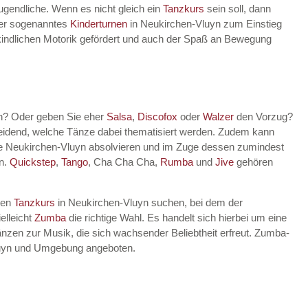
Jugendliche. Wenn es nicht gleich ein
Tanzkurs
sein soll, dann
lter sogenanntes
Kinderturnen
in Neukirchen-Vluyn zum Einstieg
r kindlichen Motorik gefördert und auch der Spaß an Bewegung
in? Oder geben Sie eher
Salsa
,
Discofox
oder
Walzer
den Vorzug?
heidend, welche Tänze dabei thematisiert werden. Zudem kann
e Neukirchen-Vluyn absolvieren und im Zuge dessen zumindest
en.
Quickstep
,
Tango
, Cha Cha Cha,
Rumba
und
Jive
gehören
nen
Tanzkurs
in Neukirchen-Vluyn suchen, bei dem der
elleicht
Zumba
die richtige Wahl. Es handelt sich hierbei um eine
nzen zur Musik, die sich wachsender Beliebtheit erfreut. Zumba-
Vluyn und Umgebung angeboten.