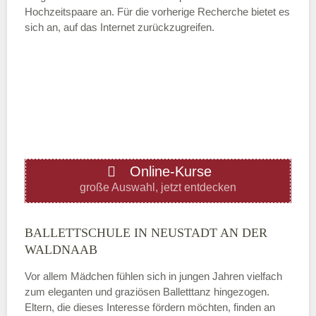
Hochzeitspaare an. Für die vorherige Recherche bietet es
ÖFFNUNGSZEITEN HINZUFÜGEN
sich an, auf das Internet zurückzugreifen.
Mittwoch
—
ÖFFNUNGSZEITEN HINZUFÜGEN
Online-Kurse
Donnerstag
große Auswahl, jetzt entdecken
—
BALLETTSCHULE IN NEUSTADT AN DER
WALDNAAB
ÖFFNUNGSZEITEN HINZUFÜGEN
Vor allem Mädchen fühlen sich in jungen Jahren vielfach
zum eleganten und graziösen Balletttanz hingezogen.
Freitag
Eltern, die dieses Interesse fördern möchten, finden an