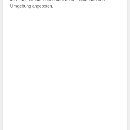
ich die
AGB`s
.
Umgebung angeboten.
ABSENDEN