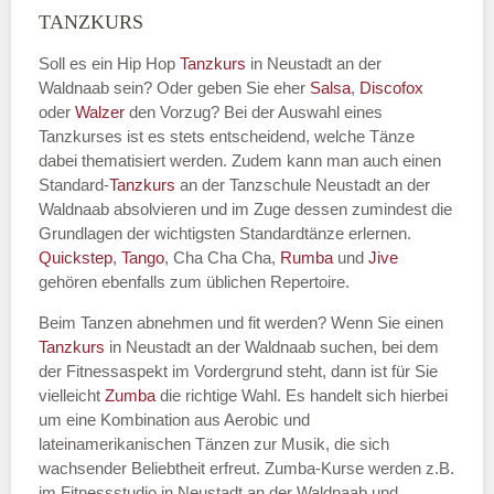
TANZKURS
Kontakt Telefonnummer
Soll es ein Hip Hop
Tanzkurs
in Neustadt an der
Waldnaab sein? Oder geben Sie eher
Salsa
,
Discofox
oder
Walzer
den Vorzug? Bei der Auswahl eines
Name des Tanzkurs
*
Tanzkurses ist es stets entscheidend, welche Tänze
dabei thematisiert werden. Zudem kann man auch einen
Standard-
Tanzkurs
an der Tanzschule Neustadt an der
Waldnaab absolvieren und im Zuge dessen zumindest die
Grundlagen der wichtigsten Standardtänze erlernen.
Tanzart
*
Quickstep
,
Tango
, Cha Cha Cha,
Rumba
und
Jive
gehören ebenfalls zum üblichen Repertoire.
Beim Tanzen abnehmen und fit werden? Wenn Sie einen
Tanzkurs
in Neustadt an der Waldnaab suchen, bei dem
der Fitnessaspekt im Vordergrund steht, dann ist für Sie
vielleicht
Zumba
die richtige Wahl. Es handelt sich hierbei
um eine Kombination aus Aerobic und
lateinamerikanischen Tänzen zur Musik, die sich
wachsender Beliebtheit erfreut. Zumba-Kurse werden z.B.
Mit Absenden der Daten akzeptiere
im Fitnessstudio in Neustadt an der Waldnaab und