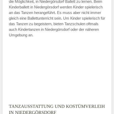
die Möglichkeit, in Niedergörsdorf Ballett zu lernen. Beim
ÖFFNUNGSZEITEN HINZUFÜGEN
Kinderballett in Niedergörsdorf werden Kinder spielerisch
an das Tanzen herangeführt. Es muss aber nicht immer
Samstag
gleich eine Ballettunterricht sein. Um Kinder spielerisch für
das Tanzen zu begeistern, bieten Tanzschulen oftmals
auch Kindertanzen in Niedergörsdorf oder der näheren
—
Umgebung an.
ÖFFNUNGSZEITEN HINZUFÜGEN
Sonntag
Mit Absenden der Daten akzeptiere
ich die
AGB`s
.
ABSENDEN
TANZAUSSTATTUNG UND KOSTÜMVERLEIH
IN NIEDERGÖRSDORF