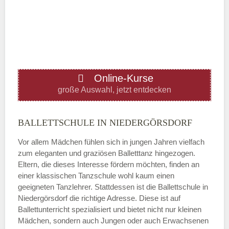
—
ÖFFNUNGSZEITEN HINZUFÜGEN
Online-Kurse
Donnerstag
große Auswahl, jetzt entdecken
—
BALLETTSCHULE IN NIEDERGÖRSDORF
Vor allem Mädchen fühlen sich in jungen Jahren vielfach
ÖFFNUNGSZEITEN HINZUFÜGEN
zum eleganten und graziösen Balletttanz hingezogen.
Eltern, die dieses Interesse fördern möchten, finden an
Freitag
einer klassischen Tanzschule wohl kaum einen
geeigneten Tanzlehrer. Stattdessen ist die Ballettschule in
Niedergörsdorf die richtige Adresse. Diese ist auf
—
Ballettunterricht spezialisiert und bietet nicht nur kleinen
Mädchen, sondern auch Jungen oder auch Erwachsenen