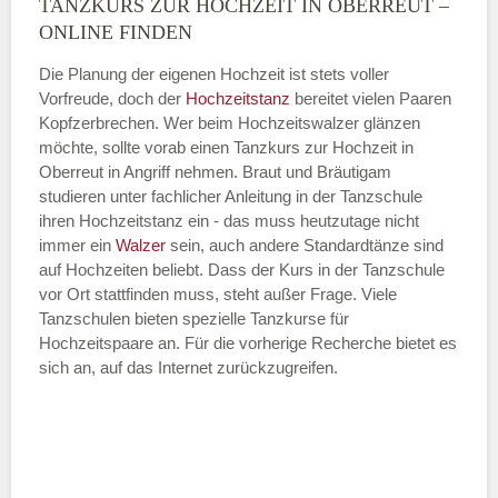
TANZKURS ZUR HOCHZEIT IN OBERREUT –
Montag
ONLINE FINDEN
Die Planung der eigenen Hochzeit ist stets voller
Vorfreude, doch der
Hochzeitstanz
bereitet vielen Paaren
—
Kopfzerbrechen. Wer beim Hochzeitswalzer glänzen
möchte, sollte vorab einen Tanzkurs zur Hochzeit in
ÖFFNUNGSZEITEN HINZUFÜGEN
Oberreut in Angriff nehmen. Braut und Bräutigam
studieren unter fachlicher Anleitung in der Tanzschule
Dienstag
ihren Hochzeitstanz ein - das muss heutzutage nicht
immer ein
Walzer
sein, auch andere Standardtänze sind
auf Hochzeiten beliebt. Dass der Kurs in der Tanzschule
vor Ort stattfinden muss, steht außer Frage. Viele
—
Tanzschulen bieten spezielle Tanzkurse für
Hochzeitspaare an. Für die vorherige Recherche bietet es
ÖFFNUNGSZEITEN HINZUFÜGEN
sich an, auf das Internet zurückzugreifen.
Mittwoch
—