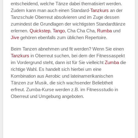
entscheidend, welche Tänze dabei thematisiert werden.
Name des Tanzkurs
*
Zudem kann man auch einen Standard-
Tanzkurs
an der
Tanzschule Oberreut absolvieren und im Zuge dessen
zumindest die Grundlagen der wichtigsten Standardtänze
erlernen.
Quickstep
,
Tango
, Cha Cha Cha,
Rumba
und
Jive
gehören ebenfalls zum üblichen Repertoire.
Tanzart
*
Beim Tanzen abnehmen und fit werden? Wenn Sie einen
Tanzkurs
in Oberreut suchen, bei dem der Fitnessaspekt
im Vordergrund steht, dann ist für Sie vielleicht
Zumba
die
richtige Wahl. Es handelt sich hierbei um eine
Kombination aus Aerobic und lateinamerikanischen
Tänzen zur Musik, die sich wachsender Beliebtheit
erfreut. Zumba-Kurse werden z.B. im Fitnessstudio in
Oberreut und Umgebung angeboten.
Mit Absenden der Daten akzeptiere
ich die
AGB`s
.
ABSENDEN