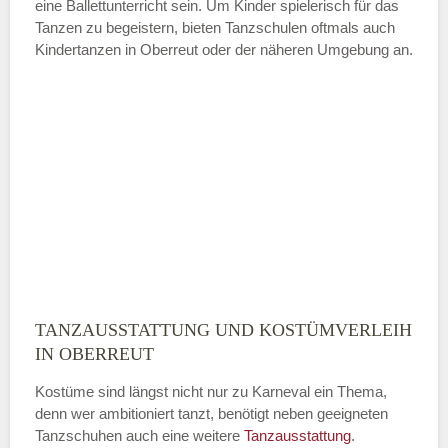
eine Ballettunterricht sein. Um Kinder spielerisch für das
Tanzen zu begeistern, bieten Tanzschulen oftmals auch
Kindertanzen in Oberreut oder der näheren Umgebung an.
—
ÖFFNUNGSZEITEN HINZUFÜGEN
Sonntag
Mit Absenden der Daten akzeptiere
ich die
AGB`s
.
TANZAUSSTATTUNG UND KOSTÜMVERLEIH
ABSENDEN
IN OBERREUT
Kostüme sind längst nicht nur zu Karneval ein Thema,
denn wer ambitioniert tanzt, benötigt neben geeigneten
Tanzschuhen auch eine weitere
Tanzausstattung
.