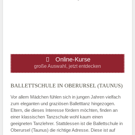
Mittwoch
—
ÖFFNUNGSZEITEN HINZUFÜGEN
Online-Kurse
Donnerstag
große Auswahl, jetzt entdecken
—
BALLETTSCHULE IN OBERURSEL (TAUNUS)
Vor allem Mädchen fühlen sich in jungen Jahren vielfach
ÖFFNUNGSZEITEN HINZUFÜGEN
zum eleganten und graziösen Balletttanz hingezogen.
Eltern, die dieses Interesse fördern möchten, finden an
Freitag
einer klassischen Tanzschule wohl kaum einen
geeigneten Tanzlehrer. Stattdessen ist die Ballettschule in
Oberursel (Taunus) die richtige Adresse. Diese ist auf