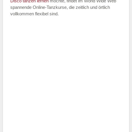
Disco
tanzen lernen
möchte, findet im World Wide Web
spannende Online-Tanzkurse, die zeitlich und örtlich
vollkommen flexibel sind.
Name der Tanzschule
*
Adresse
*
Telefonnummer
E-Mail-Adresse