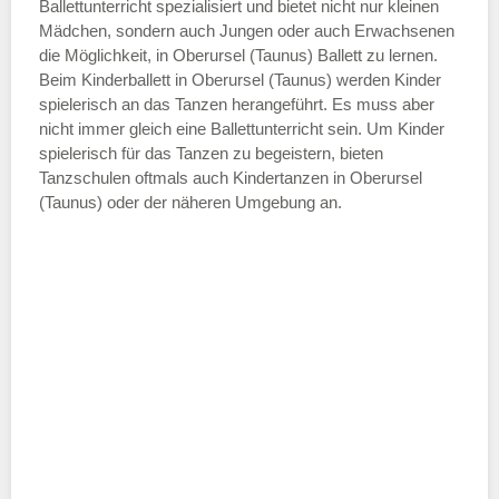
—
Ballettunterricht spezialisiert und bietet nicht nur kleinen
Mädchen, sondern auch Jungen oder auch Erwachsenen
die Möglichkeit, in Oberursel (Taunus) Ballett zu lernen.
ÖFFNUNGSZEITEN HINZUFÜGEN
Beim Kinderballett in Oberursel (Taunus) werden Kinder
spielerisch an das Tanzen herangeführt. Es muss aber
Samstag
nicht immer gleich eine Ballettunterricht sein. Um Kinder
spielerisch für das Tanzen zu begeistern, bieten
Tanzschulen oftmals auch Kindertanzen in Oberursel
—
(Taunus) oder der näheren Umgebung an.
ÖFFNUNGSZEITEN HINZUFÜGEN
Sonntag
Mit Absenden der Daten akzeptiere
ich die
AGB`s
.
ABSENDEN