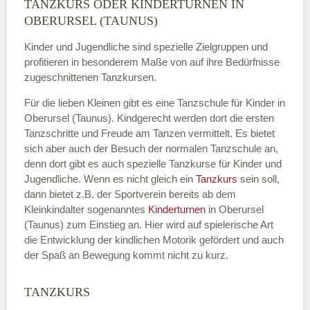
TANZKURS ODER KINDERTURNEN IN
Name
*
OBERURSEL (TAUNUS)
Kinder und Jugendliche sind spezielle Zielgruppen und
profitieren in besonderem Maße von auf ihre Bedürfnisse
zugeschnittenen Tanzkursen.
E-Mail
*
Für die lieben Kleinen gibt es eine Tanzschule für Kinder in
Oberursel (Taunus). Kindgerecht werden dort die ersten
Tanzschritte und Freude am Tanzen vermittelt. Es bietet
sich aber auch der Besuch der normalen Tanzschule an,
denn dort gibt es auch spezielle Tanzkurse für Kinder und
Name der Tanzschule
*
Jugendliche. Wenn es nicht gleich ein
Tanzkurs
sein soll,
dann bietet z.B. der Sportverein bereits ab dem
Kleinkindalter sogenanntes
Kinderturnen
in Oberursel
(Taunus) zum Einstieg an. Hier wird auf spielerische Art
Kontakt E-Mail
die Entwicklung der kindlichen Motorik gefördert und auch
der Spaß an Bewegung kommt nicht zu kurz.
TANZKURS
Kontakt Telefonnummer