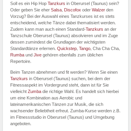
Soll es ein Hip Hop
Tanzkurs
in Oberursel (Taunus) sein?
Oder geben Sie eher
Salsa
,
Discofox
oder
Walzer
den
Vorzug? Bei der Auswahl eines Tanzkurses ist es stets
entscheidend, welche Tänze dabei thematisiert werden.
Name des Tanzkurs
*
Zudem kann man auch einen Standard-
Tanzkurs
an der
Tanzschule Oberursel (Taunus) absolvieren und im Zuge
dessen zumindest die Grundlagen der wichtigsten
Standardtänze erlernen.
Quickstep
,
Tango
, Cha Cha Cha,
Rumba
und
Jive
gehören ebenfalls zum üblichen
Tanzart
*
Repertoire.
Beim Tanzen abnehmen und fit werden? Wenn Sie einen
Tanzkurs
in Oberursel (Taunus) suchen, bei dem der
Fitnessaspekt im Vordergrund steht, dann ist für Sie
vielleicht
Zumba
die richtige Wahl. Es handelt sich hierbei
um eine Kombination aus Aerobic und
lateinamerikanischen Tänzen zur Musik, die sich
wachsender Beliebtheit erfreut. Zumba-Kurse werden z.B.
im Fitnessstudio in Oberursel (Taunus) und Umgebung
Mit Absenden der Daten akzeptiere
angeboten.
ich die
AGB`s
.